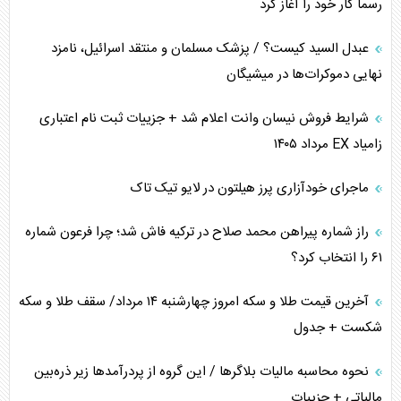
رسماً کار خود را آغاز کرد
کنوانسیون دریای خزر در راستای منافع ملی است؟
عبدل السید کیست؟ / پزشک مسلمان و منتقد اسرائیل، نامزد
اوکراین بازوی مخرب آمریکا در غرب آسیا
نهایی دموکرات‌ها در میشیگان
اهمیت راهبردی اردن برای آمریکا
شرایط فروش نیسان وانت اعلام شد + جزییات ثبت نام اعتباری
زامیاد EX مرداد ۱۴۰۵
پیام، ظرفیت بالفعل‌نشده تجارت ایران
ماجرای خودآزاری پرز هیلتون در لایو تیک تاک
همسویی عربستان با سنتکام علیه متحدان ایران
راز شماره پیراهن محمد صلاح در ترکیه فاش شد؛ چرا فرعون شماره
ترامپ و توهم خلع سلاح حماس
۶۱ را انتخاب کرد؟
چرا کویت به دنبال شریک امنیتی جدید است؟
آخرین قیمت طلا و سکه امروز چهارشنبه ۱۴ مرداد/ سقف طلا و سکه
شکست + جدول
نحوه محاسبه مالیات بلاگر‌ها / این گروه از پردرآمد‌ها زیر ذره‌بین
مالیاتی + جزییات