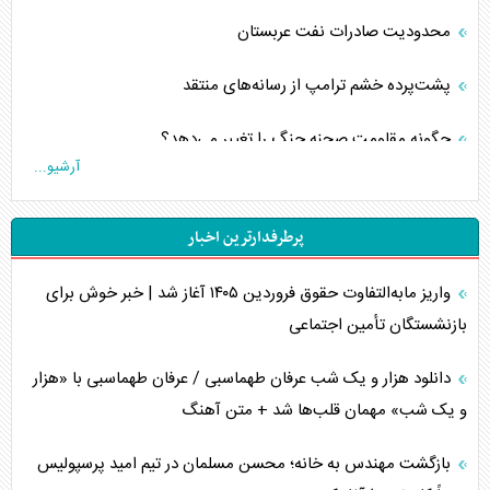
محدودیت صادرات نفت عربستان
پشت‌پرده خشم ترامپ از رسانه‌های منتقد
چگونه مقاومت صحنه جنگ را تغییر می‌دهد؟
آرشیو...
جنگ رمضان و معضل حضور نظامیان آمریکایی
پرطرفدارترین اخبار
تحلیل جامع پدیده تراستی‌ها
واریز مابه‌التفاوت حقوق فروردین ۱۴۰۵ آغاز شد | خبر خوش برای
تأثیر جنگ ایران و آمریکا بر اقتصاد جهانی
بازنشستگان تأمین اجتماعی
تخریب پل‌ها در اوکراین و فروپاشی روایت دوگانه غرب
دانلود هزار و یک شب عرفان طهماسبی / عرفان طهماسبی با «هزار
اربعین، کابوس مشترک تل‌آویو-واشنگتن
و یک شب» مهمان قلب‌ها شد + متن آهنگ
برنامه هفتم توسعه در نقطه کور سیاستگذاری
بازگشت مهندس به خانه؛ محسن مسلمان در تیم امید پرسپولیس