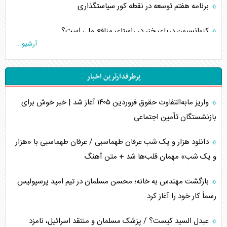
برنامه هفتم توسعه در نقطه کور سیاستگذاری
کنوانسیون دریای خزر در راستای منافع ملی است؟
آرشیو...
اوکراین بازوی مخرب آمریکا در غرب آسیا
پرطرفدارترین اخبار
اهمیت راهبردی اردن برای آمریکا
واریز مابه‌التفاوت حقوق فروردین ۱۴۰۵ آغاز شد | خبر خوش برای
پیام، ظرفیت بالفعل‌نشده تجارت ایران
بازنشستگان تأمین اجتماعی
همسویی عربستان با سنتکام علیه متحدان ایران
دانلود هزار و یک شب عرفان طهماسبی / عرفان طهماسبی با «هزار
ترامپ و توهم خلع سلاح حماس
و یک شب» مهمان قلب‌ها شد + متن آهنگ
چرا کویت به دنبال شریک امنیتی جدید است؟
بازگشت مهندس به خانه؛ محسن مسلمان در تیم امید پرسپولیس
رسماً کار خود را آغاز کرد
اعتراف غرب به قدرت ایران در تثبیت معادلات
عبدل السید کیست؟ / پزشک مسلمان و منتقد اسرائیل، نامزد