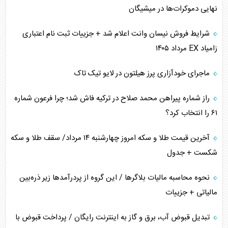
خطای راهبردی ترامپ مقابل برزیل
نهایی دموکرات‌ها در میشیگان
متن و حاشیه سفر نتانیاهو به آمریکا
شرایط فروش نیسان وانت اعلام شد + جزییات ثبت نام اعتباری
زامیاد EX مرداد ۱۴۰۵
نقش راهبردی ایران در دیپلماسی غذایی جهان
ماجرای خودآزاری پرز هیلتون در لایو تیک تاک
فضای مجازی، چالش تربیتی خانواده‌ها
راز شماره پیراهن محمد صلاح در ترکیه فاش شد؛ چرا فرعون شماره
پیامدهای خطرناک حمله اوکراین به کشتی ایرانی
۶۱ را انتخاب کرد؟
تجارت خارجی، تحریم و محاصره
آخرین قیمت طلا و سکه امروز چهارشنبه ۱۴ مرداد/ سقف طلا و سکه
شکست + جدول
نحوه محاسبه مالیات بلاگر‌ها / این گروه از پردرآمد‌ها زیر ذره‌بین
مالیاتی + جزییات
تبدیل قبوض آب، برق و گاز به اینترنت رایگان / پرداخت قبوض با