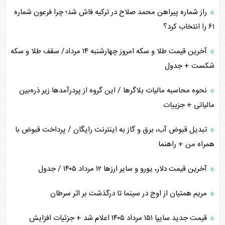
راز شماره پیراهن محمد صلاح در ترکیه فاش شد؛ چرا فرعون شماره
پیامدهای خطرناک حمله اوکراین به کشتی ایرانی
۶۱ را انتخاب کرد؟
تجارت خارجی، تحریم و محاصره
آخرین قیمت طلا و سکه امروز چهارشنبه ۱۴ مرداد/ سقف طلا و سکه
شکست + جدول
نحوه محاسبه مالیات بلاگر‌ها / این گروه از پردرآمد‌ها زیر ذره‌بین
مالیاتی + جزییات
تبدیل قبوض آب، برق و گاز به اینترنت رایگان / پرداخت قبوض با
همراه من + راهنما
آخرین قیمت دلار، یورو و سایر ارز‌ها ۱۲ مرداد ۱۴۰۵ / جدول
مریم همتیان از اوج در سینما تا درگذشت بر اثر سرطان
قیمت جدید سایپا ۱۵۱ مرداد ۱۴۰۵ اعلام شد + جزئیات افزایش