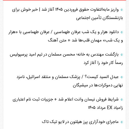
واریز مابه‌التفاوت حقوق فروردین ۱۴۰۵ آغاز شد | خبر خوش برای
پیام، ظرفیت بالفعل‌نشده تجارت ایران
بازنشستگان تأمین اجتماعی
همسویی عربستان با سنتکام علیه متحدان ایران
دانلود هزار و یک شب عرفان طهماسبی / عرفان طهماسبی با «هزار
ترامپ و توهم خلع سلاح حماس
و یک شب» مهمان قلب‌ها شد + متن آهنگ
چرا کویت به دنبال شریک امنیتی جدید است؟
بازگشت مهندس به خانه؛ محسن مسلمان در تیم امید پرسپولیس
رسماً کار خود را آغاز کرد
اعتراف غرب به قدرت ایران در تثبیت معادلات
عبدل السید کیست؟ / پزشک مسلمان و منتقد اسرائیل، نامزد
خطای راهبردی ترامپ مقابل برزیل
نهایی دموکرات‌ها در میشیگان
متن و حاشیه سفر نتانیاهو به آمریکا
شرایط فروش نیسان وانت اعلام شد + جزییات ثبت نام اعتباری
زامیاد EX مرداد ۱۴۰۵
نقش راهبردی ایران در دیپلماسی غذایی جهان
ماجرای خودآزاری پرز هیلتون در لایو تیک تاک
فضای مجازی، چالش تربیتی خانواده‌ها