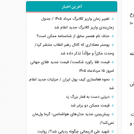
آخرین اخبار
ع
تغییر زمان واریز کالابرگ مرداد ۱۴۰۵ / جدول
استیجاری در قالب یک برنامه ۱۰
زمان‌بندی واریز کالابرگ جدید اعلام شد
حذف نام همسر سابق از شناسنامه ممکن است؟
پوستر معناداری که کانال رهبر انقلاب منتشر کرد/
ته
وحدت مکرّراً و مؤکّداً تذکر داده شد
قیمت طلا رکورد شکست/ قیمت جدید طلای جهانی
امروز ۱۵ مردادماه ۱۴۰۵
نحوه فعالسازی کیف پول ایران / جزئیات جدید اعلام
لش
شد
دیزنی دست به قمار بزرگ زد
قیمت مسکن دو برابر شد
فت:
پیش‌بینی جدید مدل‌های هواشناسی؛ گرما ول‌مان
 و
نمی‌کند!/
شهید علی لاریجانی چگونه ردیابی شد؟/ روایت