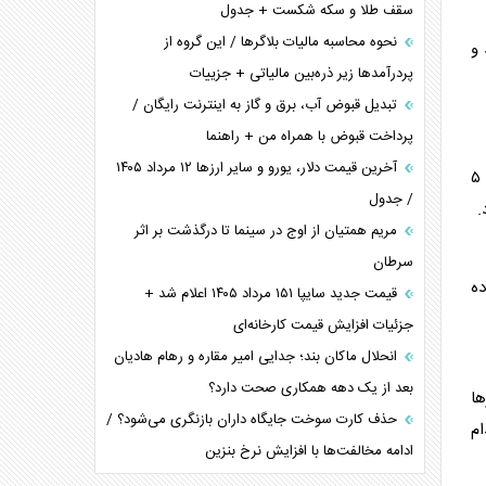
سقف طلا و سکه شکست + جدول
نحوه محاسبه مالیات بلاگر‌ها / این گروه از
 و
پردرآمد‌ها زیر ذره‌بین مالیاتی + جزییات
تبدیل قبوض آب، برق و گاز به اینترنت رایگان /
پرداخت قبوض با همراه من + راهنما
آخرین قیمت دلار، یورو و سایر ارز‌ها ۱۲ مرداد ۱۴۰۵
استیجاری در کشور اظهار کرده بود: تاکنون حدود ۵
/ جدول
.
مریم همتیان از اوج در سینما تا درگذشت بر اثر
سرطان
ده
قیمت جدید سایپا ۱۵۱ مرداد ۱۴۰۵ اعلام شد +
جزئیات افزایش قیمت کارخانه‌ای
انحلال ماکان بند؛ جدایی امیر مقاره و رهام هادیان
بعد از یک دهه همکاری صحت دارد؟
ها
حذف کارت سوخت جایگاه داران بازنگری می‌شود؟ /
ام
ادامه مخالفت‌ها با افزایش نرخ بنزین