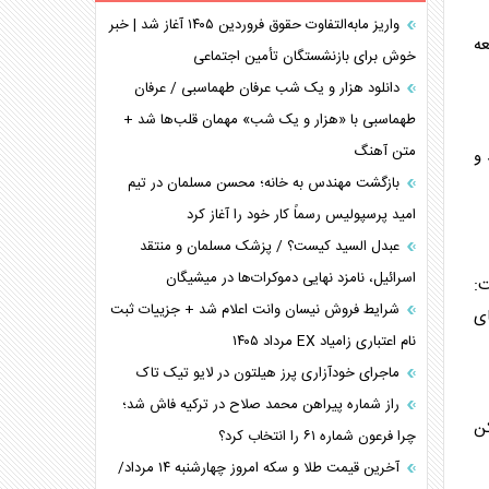
همسویی عربستان با سنتکام علیه متحدان ایران
واریز مابه‌التفاوت حقوق فروردین ۱۴۰۵ آغاز شد | خبر
عه
ترامپ و توهم خلع سلاح حماس
خوش برای بازنشستگان تأمین اجتماعی
چرا کویت به دنبال شریک امنیتی جدید است؟
دانلود هزار و یک شب عرفان طهماسبی / عرفان
اعتراف غرب به قدرت ایران در تثبیت معادلات
طهماسبی با «هزار و یک شب» مهمان قلب‌ها شد +
متن آهنگ
خطای راهبردی ترامپ مقابل برزیل
و
متن و حاشیه سفر نتانیاهو به آمریکا
بازگشت مهندس به خانه؛ محسن مسلمان در تیم
امید پرسپولیس رسماً کار خود را آغاز کرد
عبدل السید کیست؟ / پزشک مسلمان و منتقد
اسرائیل، نامزد نهایی دموکرات‌ها در میشیگان
ت:
شرایط فروش نیسان وانت اعلام شد + جزییات ثبت
ای
نام اعتباری زامیاد EX مرداد ۱۴۰۵
ماجرای خودآزاری پرز هیلتون در لایو تیک تاک
راز شماره پیراهن محمد صلاح در ترکیه فاش شد؛
ن
چرا فرعون شماره ۶۱ را انتخاب کرد؟
آخرین قیمت طلا و سکه امروز چهارشنبه ۱۴ مرداد/