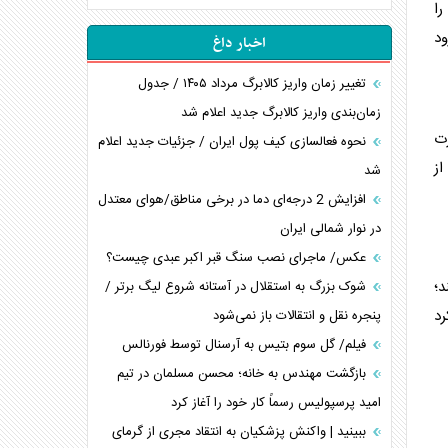
را
ود
اخبار داغ
تغییر زمان واریز کالابرگ مرداد ۱۴۰۵ / جدول
زمان‌بندی واریز کالابرگ جدید اعلام شد
رت
نحوه فعالسازی کیف پول ایران / جزئیات جدید اعلام
ز
شد
افزایش 2 درجه‌ای دما در برخی مناطق/هوای معتدل
در نوار شمالی ایران
عکس/ ماجرای نصب سنگ قبر اکبر عبدی چیست؟
د؛
شوک بزرگ به استقلال در آستانه شروع لیگ برتر /
رد
پنجره نقل و انتقالات باز نمی‌شود
فیلم/ گل سوم بتیس به آرسنال توسط فورنالس
بازگشت مهندس به خانه؛ محسن مسلمان در تیم
امید پرسپولیس رسماً کار خود را آغاز کرد
ببینید | واکنش پزشکیان به انتقاد مجری از گرمای