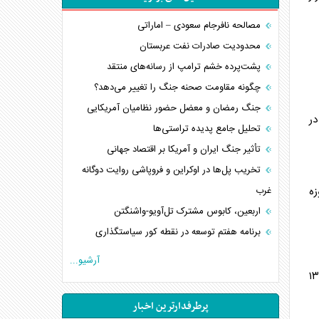
مصالحه نافرجام سعودی – اماراتی
محدودیت صادرات نفت عربستان
پشت‌پرده خشم ترامپ از رسانه‌های منتقد
چگونه مقاومت صحنه جنگ را تغییر می‌دهد؟
جنگ رمضان و معضل حضور نظامیان آمریکایی
ر
تحلیل جامع پدیده تراستی‌ها
تأثیر جنگ ایران و آمریکا بر اقتصاد جهانی
تخریب پل‌ها در اوکراین و فروپاشی روایت دوگانه
زه
غرب
اربعین، کابوس مشترک تل‌آویو-واشنگتن
برنامه هفتم توسعه در نقطه کور سیاستگذاری
کنوانسیون دریای خزر در راستای منافع ملی است؟
آرشیو...
اوکراین بازوی مخرب آمریکا در غرب آسیا
 قانون استیجار مصوب سال ۱۳۷۷
اهمیت راهبردی اردن برای آمریکا
پرطرفدارترین اخبار
پیام، ظرفیت بالفعل‌نشده تجارت ایران