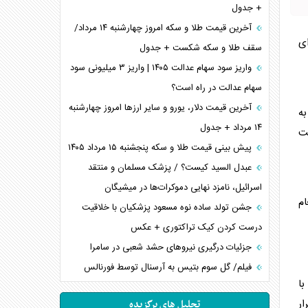
+ جدول
آخرین قیمت طلا و سکه امروز چهارشنبه ۱۴ مرداد/
ای
سقف طلا و سکه شکست + جدول
واریز سود سهام عدالت ۱۴۰۵ | واریز ۳ میلیونی سود
سهام عدالت در راه است؟
آخرین قیمت دلار، یورو و سایر ارز‌ها امروز چهارشنبه
به
۱۴ مرداد + جدول
ست
پیش بینی قیمت طلا و سکه پنجشنبه ۱۵ مرداد ۱۴۰۵
عبدل السید کیست؟ / پزشک مسلمان و منتقد
اسرائیل، نامزد نهایی دموکرات‌ها در میشیگان
م
جشن تولد ساده نوه مسعود پزشکیان با خلاقیت
درست کردن کیک تراکتوری + عکس
جزئیات درگیری نیرو‌های حشد شعبی در سامرا
فیلم/ گل سوم بتیس به آرسنال توسط فورنالس
ا
ر
تحلیل های برگزیده