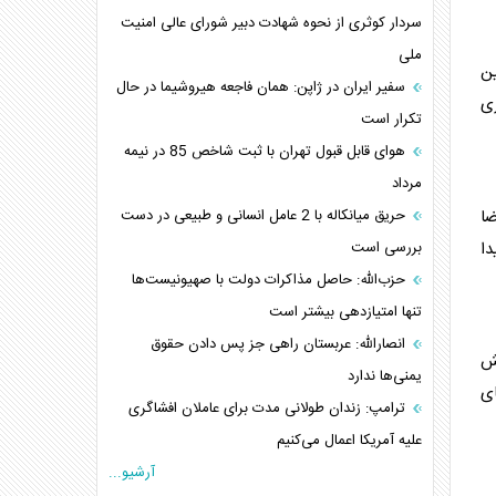
سردار کوثری از نحوه شهادت دبیر شورای عالی امنیت
ملی
ین
سفیر ایران در ژاپن: همان فاجعه هیروشیما در حال
ی
تکرار است
هوای قابل قبول تهران با ثبت شاخص 85 در نیمه
مرداد
ضا
حریق میانکاله با 2 عامل انسانی و طبیعی در دست
دا
بررسی است
حزب‌الله: حاصل مذاکرات دولت با صهیونیست‌ها
تنها امتیازدهی‌ بیشتر است
انصارالله: عربستان راهی جز پس دادن حقوق
هش
یمنی‌ها ندارد
ی
ترامپ: زندان طولانی مدت برای عاملان افشاگری‌
علیه آمریکا اعمال می‌کنیم
آرشیو...