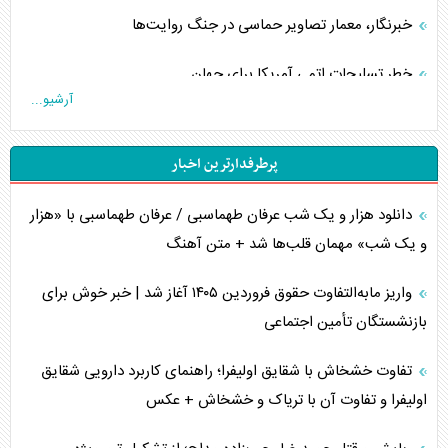
خبرنگار، معمار تصاویر حماسی در جنگ روایت‌ها
خطر تسلیحات اتمی آمریکا برای جهان
آرشیو...
چگونه عربستان برابر ایران دچار خطای محاسباتی شد؟
پرطرفدارترین اخبار
جاده ابریشم فضایی/ نفوذ راهبردی و فرازمینی چین
دانلود هزار و یک شب عرفان طهماسبی / عرفان طهماسبی با «هزار
انصارالله و تثبیت معادله «محاصره برابر محاصره»
و یک شب» مهمان قلب‌ها شد + متن آهنگ
خبرنگار، خط مقدم جبهه روایت و پاسدار انسجام ملی
واریز مابه‌التفاوت حقوق فروردین ۱۴۰۵ آغاز شد | خبر خوش برای
مصالحه نافرجام سعودی – اماراتی
بازنشستگان تأمین اجتماعی
محدودیت صادرات نفت عربستان
تفاوت خشخاش با شقایق اولیفرا؛ راهنمای کاربرد دارویی شقایق
اولیفرا و تفاوت آن با تریاک و خشخاش + عکس
پشت‌پرده خشم ترامپ از رسانه‌های منتقد