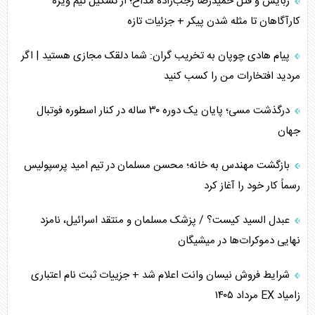
ربایش و قتل حمیدرضا رجب‌زاده مداح؛ از تشکیل تیم ویژه
چگونه مقاومت صحنه جنگ را تغییر می‌دهد؟
کارآگاهان تا مثله شدن پیکر + جزئیات تازه
جنگ رمضان و معضل حضور نظامیان آمریکایی
پیام هادی چوپان به تخریب گران: شما دلقک مجازی هستید | اگر
مردید افتخارات من را کسب کنید
تحلیل جامع پدیده تراستی‌ها
درگذشت مسی؛ پایان یک دوره ۳۰ ساله در کنار اسطوره فوتبال
تأثیر جنگ ایران و آمریکا بر اقتصاد جهانی
جهان
تخریب پل‌ها در اوکراین و فروپاشی روایت دوگانه غرب
بازگشت مهندس به خانه؛ محسن مسلمان در تیم امید پرسپولیس
اربعین، کابوس مشترک تل‌آویو-واشنگتن
رسماً کار خود را آغاز کرد
عبدل السید کیست؟ / پزشک مسلمان و منتقد اسرائیل، نامزد
نهایی دموکرات‌ها در میشیگان
شرایط فروش نیسان وانت اعلام شد + جزییات ثبت نام اعتباری
زامیاد EX مرداد ۱۴۰۵