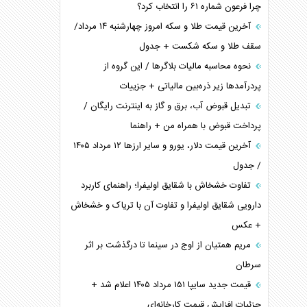
چرا فرعون شماره ۶۱ را انتخاب کرد؟
آخرین قیمت طلا و سکه امروز چهارشنبه ۱۴ مرداد/
سقف طلا و سکه شکست + جدول
نحوه محاسبه مالیات بلاگر‌ها / این گروه از
پردرآمد‌ها زیر ذره‌بین مالیاتی + جزییات
تبدیل قبوض آب، برق و گاز به اینترنت رایگان /
پرداخت قبوض با همراه من + راهنما
آخرین قیمت دلار، یورو و سایر ارز‌ها ۱۲ مرداد ۱۴۰۵
/ جدول
تفاوت خشخاش با شقایق اولیفرا؛ راهنمای کاربرد
دارویی شقایق اولیفرا و تفاوت آن با تریاک و خشخاش
+ عکس
مریم همتیان از اوج در سینما تا درگذشت بر اثر
سرطان
قیمت جدید سایپا ۱۵۱ مرداد ۱۴۰۵ اعلام شد +
جزئیات افزایش قیمت کارخانه‌ای