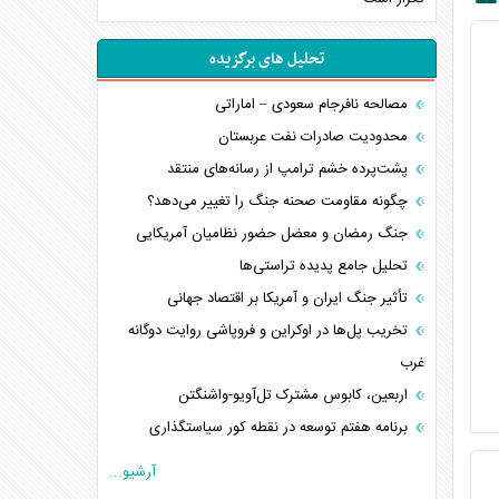
تحلیل های برگزیده
مصالحه نافرجام سعودی – اماراتی
محدودیت صادرات نفت عربستان
پشت‌پرده خشم ترامپ از رسانه‌های منتقد
چگونه مقاومت صحنه جنگ را تغییر می‌دهد؟
جنگ رمضان و معضل حضور نظامیان آمریکایی
تحلیل جامع پدیده تراستی‌ها
تأثیر جنگ ایران و آمریکا بر اقتصاد جهانی
تخریب پل‌ها در اوکراین و فروپاشی روایت دوگانه
غرب
اربعین، کابوس مشترک تل‌آویو-واشنگتن
برنامه هفتم توسعه در نقطه کور سیاستگذاری
کنوانسیون دریای خزر در راستای منافع ملی است؟
آرشیو...
اوکراین بازوی مخرب آمریکا در غرب آسیا