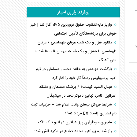
اهمیت راهبردی اردن برای آمریکا
پرطرفدارترین اخبار
پیام، ظرفیت بالفعل‌نشده تجارت ایران
همسویی عربستان با سنتکام علیه متحدان ایران
واریز مابه‌التفاوت حقوق فروردین ۱۴۰۵ آغاز شد | خبر
ترامپ و توهم خلع سلاح حماس
خوش برای بازنشستگان تأمین اجتماعی
چرا کویت به دنبال شریک امنیتی جدید است؟
دانلود هزار و یک شب عرفان طهماسبی / عرفان
اعتراف غرب به قدرت ایران در تثبیت معادلات
طهماسبی با «هزار و یک شب» مهمان قلب‌ها شد +
متن آهنگ
خطای راهبردی ترامپ مقابل برزیل
متن و حاشیه سفر نتانیاهو به آمریکا
بازگشت مهندس به خانه؛ محسن مسلمان در تیم
امید پرسپولیس رسماً کار خود را آغاز کرد
عبدل السید کیست؟ / پزشک مسلمان و منتقد
اسرائیل، نامزد نهایی دموکرات‌ها در میشیگان
شرایط فروش نیسان وانت اعلام شد + جزییات ثبت
نام اعتباری زامیاد EX مرداد ۱۴۰۵
ماجرای خودآزاری پرز هیلتون در لایو تیک تاک
راز شماره پیراهن محمد صلاح در ترکیه فاش شد؛