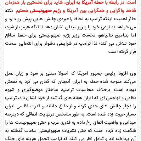
است. در رابطه با
حمله آمریکا به ایران
، شاید برای نخستین بار همزمان
شاهد واگرایی و همگرایی بین آمریکا و
رژیم صهیونیستی
هستیم.
نکته
حائز اهمیت اینکه ترامپ به لحاظ راهبردی چالش هایی پیش رو دارد و
می خواهد به نوعی خود را پیروز میدان نشان دهد تا
تنگه هرمز
باز شود،
اما بنیامین نتانیاهو، نخست وزیر
رژیم صهیونیستی
برای حفظ منافع
خود تلاش می کند؛ لذا ترامپ در شرایطی دشوار برای انتخابی سخت
قرار گرفته است.
وی افزود: رئیس جمهور آمریکا که اصولاً مبتنی بر سود و زیان عمل
می‌کند متوجه شده حمله به ایران آنچنان که گمان می کرد به نفعش
نبوده است. برخلاف محاسبات ترامپ، ساختار موضع‌گیری و شیوه
دفاعی و تهاجمی ای که ایران هفته های گذشته از خود نشان داد، ترامپ
را دچار چالش های جدی کرده و از دفاع جانانه و قدرت نظامی ایران
بسیار حیرت زده شده است. به طور مشخص درنهایت اتفاقی که درعرصه
میدانی و واقعیت اتفاق رخ داده به قدری غرب و حتی صهیونیست ها را
شگفت زده کرده است که حتی نشریات صهیونیستی ساعات گذشته به
آن پرداخته اند و تبادل نظر می کنند که ترامپ تحمل هزینه های جنگ