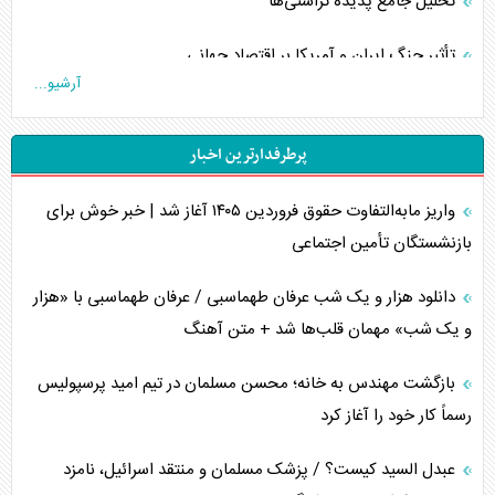
تحلیل جامع پدیده تراستی‌ها
تأثیر جنگ ایران و آمریکا بر اقتصاد جهانی
آرشیو...
تخریب پل‌ها در اوکراین و فروپاشی روایت دوگانه غرب
پرطرفدارترین اخبار
اربعین، کابوس مشترک تل‌آویو-واشنگتن
واریز مابه‌التفاوت حقوق فروردین ۱۴۰۵ آغاز شد | خبر خوش برای
برنامه هفتم توسعه در نقطه کور سیاستگذاری
بازنشستگان تأمین اجتماعی
کنوانسیون دریای خزر در راستای منافع ملی است؟
دانلود هزار و یک شب عرفان طهماسبی / عرفان طهماسبی با «هزار
اوکراین بازوی مخرب آمریکا در غرب آسیا
و یک شب» مهمان قلب‌ها شد + متن آهنگ
اهمیت راهبردی اردن برای آمریکا
بازگشت مهندس به خانه؛ محسن مسلمان در تیم امید پرسپولیس
رسماً کار خود را آغاز کرد
پیام، ظرفیت بالفعل‌نشده تجارت ایران
عبدل السید کیست؟ / پزشک مسلمان و منتقد اسرائیل، نامزد
همسویی عربستان با سنتکام علیه متحدان ایران