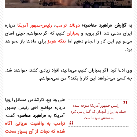
به گزارش «راهبرد معاصر»؛
دونالد ترامپ
،
رئیس‌جمهور آمریکا
درباره
ایران مدعی شد: اگر برویم و
بمباران
کنیم، که اگر بخواهیم خیلی آسان
می‌توانیم این کار را انجام دهیم اما
تنگه هرمز
برای ماه‌ها باز نخواهد
بود.
وی ادعا کرد: اگر
بمباران
کنیم، می‌دانید، افراد زیادی کشته خواهند شد.
چه کسی می‌خواهد این کار را بکند؟ من نمی‌خواهم.
علی ودایع، کارشناس مسائل اروپا
رئیس جمهور آمریکا متوجه شده
درباره مواضع اخیر رئیس جمهور
حمله به ایران آنچنان که گمان می کرد
آمریکا به
«راهبرد معاصر»
گفت:
به نفعش نبوده است
ترامپ به واقعیت عریانی آگاه
شده که نجات از آن بسیار سخت