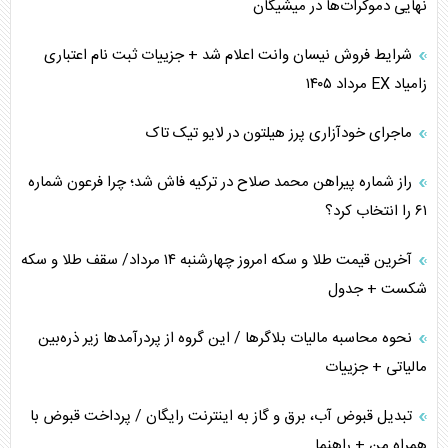
نهایی دموکرات‌ها در میشیگان
ترامپ و توهم خلع سلاح حماس
شرایط فروش نیسان وانت اعلام شد + جزییات ثبت نام اعتباری
زامیاد EX مرداد ۱۴۰۵
چرا کویت به دنبال شریک امنیتی جدید است؟
ماجرای خودآزاری پرز هیلتون در لایو تیک تاک
اعتراف غرب به قدرت ایران در تثبیت معادلات
راز شماره پیراهن محمد صلاح در ترکیه فاش شد؛ چرا فرعون شماره
خطای راهبردی ترامپ مقابل برزیل
۶۱ را انتخاب کرد؟
متن و حاشیه سفر نتانیاهو به آمریکا
آخرین قیمت طلا و سکه امروز چهارشنبه ۱۴ مرداد/ سقف طلا و سکه
شکست + جدول
نحوه محاسبه مالیات بلاگر‌ها / این گروه از پردرآمد‌ها زیر ذره‌بین
مالیاتی + جزییات
تبدیل قبوض آب، برق و گاز به اینترنت رایگان / پرداخت قبوض با
همراه من + راهنما