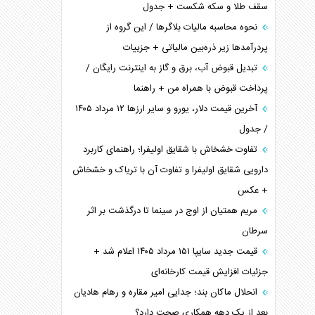
سقف طلا و سکه شکست + جدول
نحوه محاسبه مالیات بلاگر‌ها / این گروه از
پردرآمد‌ها زیر ذره‌بین مالیاتی + جزییات
تبدیل قبوض آب، برق و گاز به اینترنت رایگان /
پرداخت قبوض با همراه من + راهنما
آخرین قیمت دلار، یورو و سایر ارز‌ها ۱۲ مرداد ۱۴۰۵
/ جدول
تفاوت خشخاش با شقایق اولیفرا؛ راهنمای کاربرد
دارویی شقایق اولیفرا و تفاوت آن با تریاک و خشخاش
+ عکس
مریم همتیان از اوج در سینما تا درگذشت بر اثر
سرطان
قیمت جدید سایپا ۱۵۱ مرداد ۱۴۰۵ اعلام شد +
جزئیات افزایش قیمت کارخانه‌ای
انحلال ماکان بند؛ جدایی امیر مقاره و رهام هادیان
بعد از یک دهه همکاری صحت دارد؟