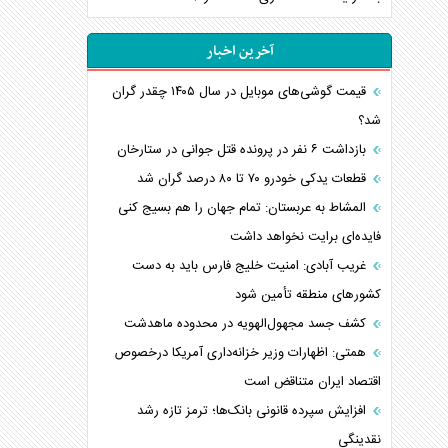
آخرین اخبار
قیمت گوشی‌های موبایل در سال ۱۴۰۵ چقدر گران
شد؟
بازداشت ۶ نفر در پرونده قتل جوانی در ستارخان
قطعات یدکی خودرو ۷۰ تا ۸۰ درصد گران شد
المشاط به عربستان: تمام جهان را هم بسیج کنی
فایده‌ای برایت نخواهد داشت
غریب آبادی: امنیت خلیج فارس باید به دست
کشورهای منطقه تأمین شود
کشف جسد مجهول‌الهویه در محدوده ماهدشت
همتی: اظهارات وزیر خزانه‌داری آمریکا درخصوص
اقتصاد ایران متناقض است
افزایش سپرده قانونی بانک‌ها؛ ترمز تازه رشد
نقدینگی