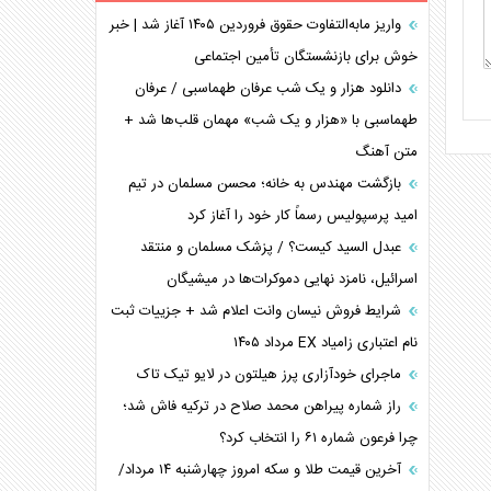
برنامه هفتم توسعه در نقطه کور سیاستگذاری
واریز مابه‌التفاوت حقوق فروردین ۱۴۰۵ آغاز شد | خبر
خوش برای بازنشستگان تأمین اجتماعی
کنوانسیون دریای خزر در راستای منافع ملی است؟
اوکراین بازوی مخرب آمریکا در غرب آسیا
دانلود هزار و یک شب عرفان طهماسبی / عرفان
اهمیت راهبردی اردن برای آمریکا
طهماسبی با «هزار و یک شب» مهمان قلب‌ها شد +
متن آهنگ
پیام، ظرفیت بالفعل‌نشده تجارت ایران
همسویی عربستان با سنتکام علیه متحدان ایران
بازگشت مهندس به خانه؛ محسن مسلمان در تیم
ترامپ و توهم خلع سلاح حماس
امید پرسپولیس رسماً کار خود را آغاز کرد
چرا کویت به دنبال شریک امنیتی جدید است؟
عبدل السید کیست؟ / پزشک مسلمان و منتقد
اسرائیل، نامزد نهایی دموکرات‌ها در میشیگان
شرایط فروش نیسان وانت اعلام شد + جزییات ثبت
نام اعتباری زامیاد EX مرداد ۱۴۰۵
ماجرای خودآزاری پرز هیلتون در لایو تیک تاک
راز شماره پیراهن محمد صلاح در ترکیه فاش شد؛
چرا فرعون شماره ۶۱ را انتخاب کرد؟
آخرین قیمت طلا و سکه امروز چهارشنبه ۱۴ مرداد/