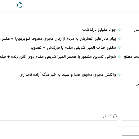
1
عکس
جواد عقیلی درگذشت
پیام مادر علی انصاریان به مردم از زبان مجری معروف تلویزیون! + عکس
سلفی جذاب المیرا شریفی مقدم با فرزندش + تصاویر
ک‌ها مطلع
شوخی کمدین مشهور با همسر المیرا شریفی مقدم روی آنتن زنده + فیلم
واکنش مجری مشهور صدا و سیما به خبر مرگ آزاده نامداری
س
* نظر