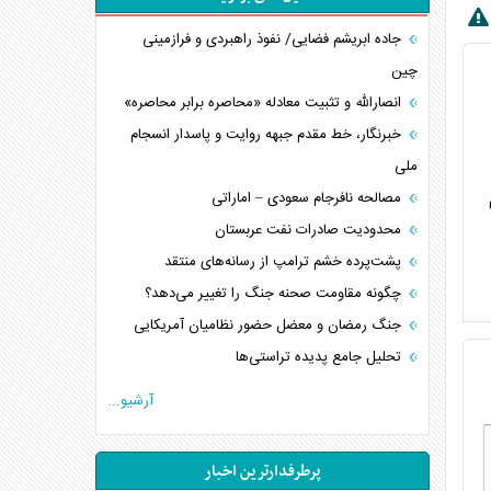
جاده ابریشم فضایی/ نفوذ راهبردی و فرازمینی
چین
انصارالله و تثبیت معادله «محاصره برابر محاصره»
خبرنگار، خط مقدم جبهه روایت و پاسدار انسجام
ملی
مصالحه نافرجام سعودی – اماراتی
محدودیت صادرات نفت عربستان
پشت‌پرده خشم ترامپ از رسانه‌های منتقد
چگونه مقاومت صحنه جنگ را تغییر می‌دهد؟
جنگ رمضان و معضل حضور نظامیان آمریکایی
تحلیل جامع پدیده تراستی‌ها
تأثیر جنگ ایران و آمریکا بر اقتصاد جهانی
آرشیو...
تخریب پل‌ها در اوکراین و فروپاشی روایت دوگانه
غرب
پرطرفدارترین اخبار
اربعین، کابوس مشترک تل‌آویو-واشنگتن