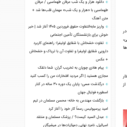
دانلود هزار و یک شب عرفان طهماسبی / عرفان
طهماسبی با «هزار و یک شب» مهمان قلب‌ها شد +
متن آهنگ
واریز مابه‌التفاوت حقوق فروردین ۱۴۰۵ آغاز شد | خبر
در
خوش برای بازنشستگان تأمین اجتماعی
ی،
تفاوت خشخاش با شقایق اولیفرا؛ راهنمای کاربرد
ها
دارویی شقایق اولیفرا و تفاوت آن با تریاک و خشخاش
+ عکس
پیام هادی چوپان به تخریب گران: شما دلقک
مجازی هستید | اگر مردید افتخارات من را کسب کنید
ار
درگذشت مسی؛ پایان یک دوره ۳۰ ساله در کنار
از
اسطوره فوتبال جهان
بازگشت مهندس به خانه؛ محسن مسلمان در تیم
امید پرسپولیس رسماً کار خود را آغاز کرد
عبدل السید کیست؟ / پزشک مسلمان و منتقد
اسرائیل، نامزد نهایی دموکرات‌ها در میشیگان