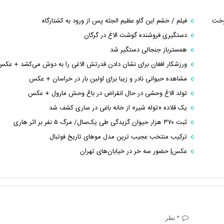
وخت
فیلم / خشم این گاو عظیم الجثه پس از ورود به کشتارگاه
دستگیری فروشنده گوشت الاغ در گرگان
همسترباز جنجالی دستگیر شد
ورزشکار افغان برای نشان دادن قدرتش الاغی را به دوش می‌کشد + عک
مشاهده حیوانی نادر و زیبا برای اولین بار در خراسان + عکس
تولد الاغ وحشی در حال انقراض در باغ وحش مارول + عکس
یک قلاده «توله شیر» از خانه باغی در ساری کشف شد
ثبت ۳۷۰ هزار حیوان گزیدگی طی یک‌سال/ مرگ ۵ نفر بر اثر هاری
ترکیب منتخب عجیب ترین مدل موهای تاریخ فوتبال
عکس| حضور سه خر در خیابان‌های تهران
* نظر