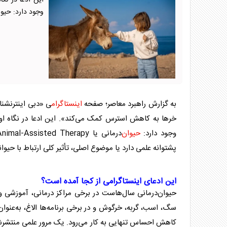
این ادعا در نگ
وجود دارد: حیوان‌درمانی یا py
به گزارش راهبرد معاصر؛ صفحه
اینستاگرام
ی «دبی اینترنشنا
خر‌ها به کاهش استرس کمک می‌کند». این ادعا در نگاه ا
وجود دارد:
حیوان
‌درمانی یا Animal-Assisted Therapy. پرسش اصلی این است که آیا این ادعا دقیق است؟ واقعاً «
پشتوانه علمی دارد یا موضوع اصلی، تأثیر کلی ارتباط با
حیوان
این ادعای
اینستاگرام
ی از کجا آمده است؟
حیوان
‌درمانی سال‌هاست در برخی مراکز درمانی، آموزشی و
سگ، اسب، گربه، خرگوش و در برخی برنامه‌ها
الاغ
، به‌عنو
کاهش احساس تنهایی به کار می‌رود. یک مرور علمی منتشرشده در سال ۰۲۴