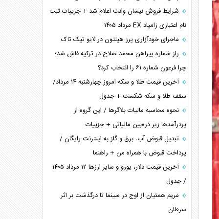
شرایط فروش نیسان وانت اعلام شد + جزییات ثبت
نام اعتباری زامیاد EX مرداد ۱۴۰۵
ماجرای خودآزاری پرز هیلتون در لایو تیک تاک
راز شماره پیراهن محمد صلاح در ترکیه فاش شد؛
چرا فرعون شماره ۶۱ را انتخاب کرد؟
آخرین قیمت طلا و سکه امروز چهارشنبه ۱۴ مرداد/
سقف طلا و سکه شکست + جدول
نحوه محاسبه مالیات بلاگر‌ها / این گروه از
پردرآمد‌ها زیر ذره‌بین مالیاتی + جزییات
تبدیل قبوض آب، برق و گاز به اینترنت رایگان /
پرداخت قبوض با همراه من + راهنما
آخرین قیمت دلار، یورو و سایر ارز‌ها ۱۲ مرداد ۱۴۰۵
/ جدول
مریم همتیان از اوج در سینما تا درگذشت بر اثر
سرطان