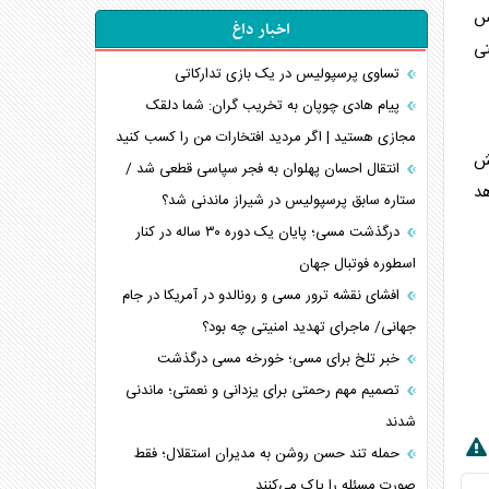
رس
اخبار داغ
تی
تساوی پرسپولیس در یک بازی تدارکاتی
پیام هادی چوپان به تخریب گران: شما دلقک
مجازی هستید | اگر مردید افتخارات من را کسب کنید
ش
انتقال احسان پهلوان به فجر سپاسی قطعی شد /
هد
ستاره سابق پرسپولیس در شیراز ماندنی شد؟
درگذشت مسی؛ پایان یک دوره ۳۰ ساله در کنار
اسطوره فوتبال جهان
افشای نقشه ترور مسی و رونالدو در آمریکا در جام
جهانی/ ماجرای تهدید امنیتی چه بود؟
خبر تلخ برای مسی؛ خورخه مسی درگذشت
تصمیم مهم رحمتی برای یزدانی و نعمتی؛ ماندنی
شدند
حمله تند حسن روشن به مدیران استقلال؛ فقط
صورت مسئله را پاک می‌کنند