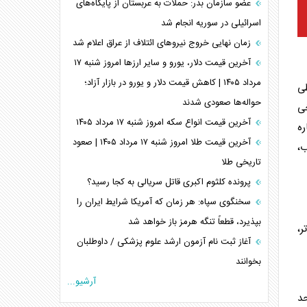
عضو سازمان بدر: حملات به عربستان از پایگاه‌های
اسرائیلی در سوریه انجام شد
زمان نهایی خروج نیرو‌های ائتلاف از عراق اعلام شد
آخرین قیمت دلار، یورو و سایر ارز‌ها امروز شنبه ۱۷
مرداد ۱۴۰۵ | کاهش قیمت دلار و یورو در بازار آزاد؛
طی
حواله‌ها صعودی شدند
ی
آخرین قیمت انواع سکه امروز شنبه ۱۷ مرداد ۱۴۰۵
ه
آخرین قیمت طلا امروز شنبه ۱۷ مرداد ۱۴۰۵ | صعود
ب،
تاریخی طلا
پرونده کلثوم اکبری قاتل سریالی به کجا رسید؟
سخنگوی سپاه: هر زمان که آمریکا شرایط ایران را
بپذیرد، قطعاً تنگه هرمز باز خواهد شد
ر،
آغاز ثبت نام آزمون ارشد علوم پزشکی / داوطلبان
بخوانند
آرشیو...
حد