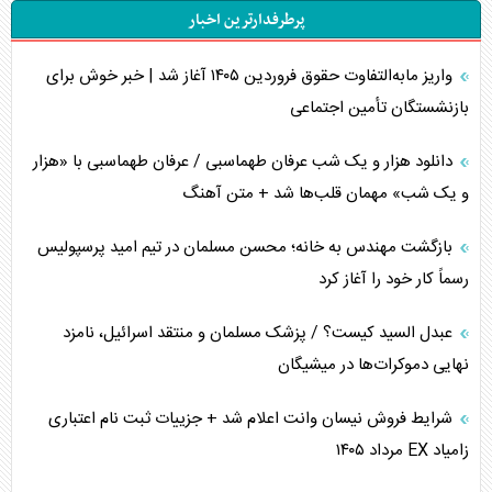
پرطرفدارترین اخبار
اربعین، کابوس مشترک تل‌آویو-واشنگتن
واریز مابه‌التفاوت حقوق فروردین ۱۴۰۵ آغاز شد | خبر خوش برای
برنامه هفتم توسعه در نقطه کور سیاستگذاری
بازنشستگان تأمین اجتماعی
کنوانسیون دریای خزر در راستای منافع ملی است؟
دانلود هزار و یک شب عرفان طهماسبی / عرفان طهماسبی با «هزار
اوکراین بازوی مخرب آمریکا در غرب آسیا
و یک شب» مهمان قلب‌ها شد + متن آهنگ
اهمیت راهبردی اردن برای آمریکا
بازگشت مهندس به خانه؛ محسن مسلمان در تیم امید پرسپولیس
رسماً کار خود را آغاز کرد
پیام، ظرفیت بالفعل‌نشده تجارت ایران
عبدل السید کیست؟ / پزشک مسلمان و منتقد اسرائیل، نامزد
همسویی عربستان با سنتکام علیه متحدان ایران
نهایی دموکرات‌ها در میشیگان
ترامپ و توهم خلع سلاح حماس
شرایط فروش نیسان وانت اعلام شد + جزییات ثبت نام اعتباری
زامیاد EX مرداد ۱۴۰۵
چرا کویت به دنبال شریک امنیتی جدید است؟