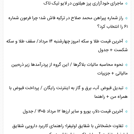
ماجرای خودآزاری پرز هیلتون در لایو تیک تاک
اعتراف غرب به قدرت ایران در تثبیت معادلات
راز شماره پیراهن محمد صلاح در ترکیه فاش شد؛ چرا فرعون شماره
خطای راهبردی ترامپ مقابل برزیل
۶۱ را انتخاب کرد؟
متن و حاشیه سفر نتانیاهو به آمریکا
آخرین قیمت طلا و سکه امروز چهارشنبه ۱۴ مرداد/ سقف طلا و سکه
شکست + جدول
نحوه محاسبه مالیات بلاگر‌ها / این گروه از پردرآمد‌ها زیر ذره‌بین
مالیاتی + جزییات
تبدیل قبوض آب، برق و گاز به اینترنت رایگان / پرداخت قبوض با
همراه من + راهنما
آخرین قیمت دلار، یورو و سایر ارز‌ها ۱۲ مرداد ۱۴۰۵ / جدول
تفاوت خشخاش با شقایق اولیفرا؛ راهنمای کاربرد دارویی شقایق