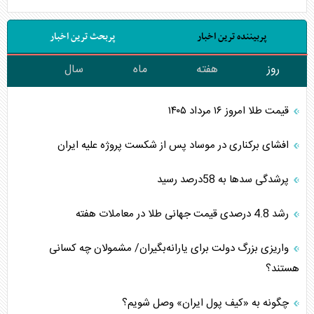
پربیننده ترین اخبار
پربحث ترین اخبار
روز
هفته
ماه
سال
قیمت طلا امروز ۱۶ مرداد ۱۴۰۵
افشای برکناری در موساد پس از شکست پروژه علیه ایران
پرشدگی سدها به 58درصد رسید
رشد 4.8 درصدی قیمت جهانی طلا در معاملات هفته
واریزی بزرگ دولت برای یارانه‌بگیران/ مشمولان چه کسانی
هستند؟
چگونه به «کیف پول ایران» وصل شویم؟