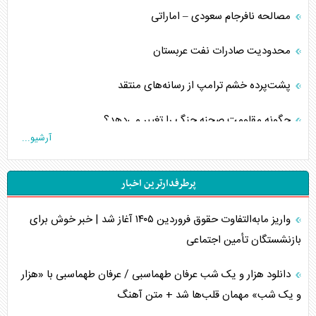
مصالحه نافرجام سعودی – اماراتی
محدودیت صادرات نفت عربستان
پشت‌پرده خشم ترامپ از رسانه‌های منتقد
چگونه مقاومت صحنه جنگ را تغییر می‌دهد؟
آرشیو...
جنگ رمضان و معضل حضور نظامیان آمریکایی
پرطرفدارترین اخبار
تحلیل جامع پدیده تراستی‌ها
واریز مابه‌التفاوت حقوق فروردین ۱۴۰۵ آغاز شد | خبر خوش برای
تأثیر جنگ ایران و آمریکا بر اقتصاد جهانی
بازنشستگان تأمین اجتماعی
تخریب پل‌ها در اوکراین و فروپاشی روایت دوگانه غرب
دانلود هزار و یک شب عرفان طهماسبی / عرفان طهماسبی با «هزار
اربعین، کابوس مشترک تل‌آویو-واشنگتن
و یک شب» مهمان قلب‌ها شد + متن آهنگ