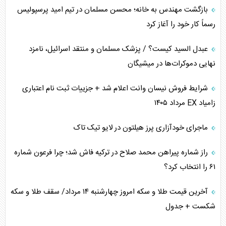
برنامه هفتم توسعه در نقطه کور سیاستگذاری
بازگشت مهندس به خانه؛ محسن مسلمان در تیم امید پرسپولیس
رسماً کار خود را آغاز کرد
کنوانسیون دریای خزر در راستای منافع ملی است؟
عبدل السید کیست؟ / پزشک مسلمان و منتقد اسرائیل، نامزد
اوکراین بازوی مخرب آمریکا در غرب آسیا
نهایی دموکرات‌ها در میشیگان
اهمیت راهبردی اردن برای آمریکا
شرایط فروش نیسان وانت اعلام شد + جزییات ثبت نام اعتباری
زامیاد EX مرداد ۱۴۰۵
پیام، ظرفیت بالفعل‌نشده تجارت ایران
ماجرای خودآزاری پرز هیلتون در لایو تیک تاک
همسویی عربستان با سنتکام علیه متحدان ایران
راز شماره پیراهن محمد صلاح در ترکیه فاش شد؛ چرا فرعون شماره
ترامپ و توهم خلع سلاح حماس
۶۱ را انتخاب کرد؟
چرا کویت به دنبال شریک امنیتی جدید است؟
آخرین قیمت طلا و سکه امروز چهارشنبه ۱۴ مرداد/ سقف طلا و سکه
شکست + جدول