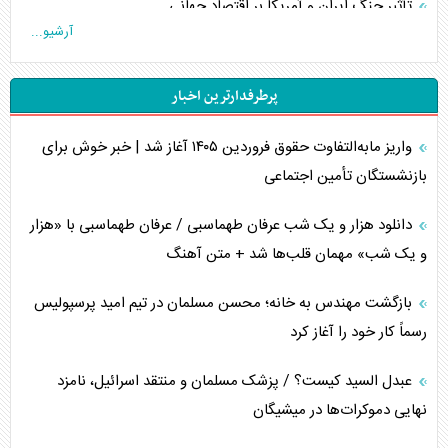
تأثیر جنگ ایران و آمریکا بر اقتصاد جهانی
آرشیو...
تخریب پل‌ها در اوکراین و فروپاشی روایت دوگانه غرب
پرطرفدارترین اخبار
اربعین، کابوس مشترک تل‌آویو-واشنگتن
واریز مابه‌التفاوت حقوق فروردین ۱۴۰۵ آغاز شد | خبر خوش برای
برنامه هفتم توسعه در نقطه کور سیاستگذاری
بازنشستگان تأمین اجتماعی
کنوانسیون دریای خزر در راستای منافع ملی است؟
دانلود هزار و یک شب عرفان طهماسبی / عرفان طهماسبی با «هزار
اوکراین بازوی مخرب آمریکا در غرب آسیا
و یک شب» مهمان قلب‌ها شد + متن آهنگ
اهمیت راهبردی اردن برای آمریکا
بازگشت مهندس به خانه؛ محسن مسلمان در تیم امید پرسپولیس
رسماً کار خود را آغاز کرد
پیام، ظرفیت بالفعل‌نشده تجارت ایران
عبدل السید کیست؟ / پزشک مسلمان و منتقد اسرائیل، نامزد
همسویی عربستان با سنتکام علیه متحدان ایران
نهایی دموکرات‌ها در میشیگان
ترامپ و توهم خلع سلاح حماس