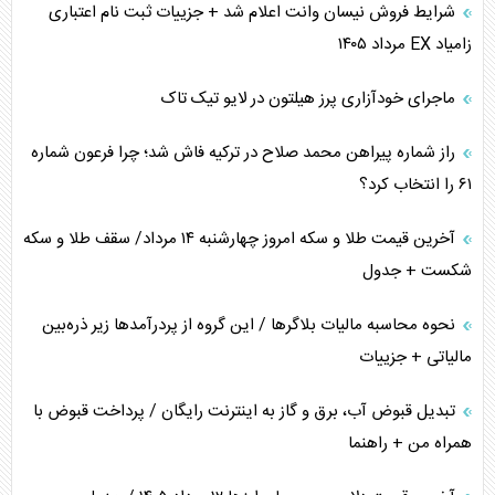
شرایط فروش نیسان وانت اعلام شد + جزییات ثبت نام اعتباری
زامیاد EX مرداد ۱۴۰۵
چرا کویت به دنبال شریک امنیتی جدید است؟
ماجرای خودآزاری پرز هیلتون در لایو تیک تاک
اعتراف غرب به قدرت ایران در تثبیت معادلات
راز شماره پیراهن محمد صلاح در ترکیه فاش شد؛ چرا فرعون شماره
خطای راهبردی ترامپ مقابل برزیل
۶۱ را انتخاب کرد؟
متن و حاشیه سفر نتانیاهو به آمریکا
آخرین قیمت طلا و سکه امروز چهارشنبه ۱۴ مرداد/ سقف طلا و سکه
شکست + جدول
نحوه محاسبه مالیات بلاگر‌ها / این گروه از پردرآمد‌ها زیر ذره‌بین
مالیاتی + جزییات
تبدیل قبوض آب، برق و گاز به اینترنت رایگان / پرداخت قبوض با
همراه من + راهنما