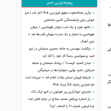
پرطرفدارترین اخبار
پیام، ظرفیت بالفعل‌نشده تجارت ایران
همسویی عربستان با سنتکام علیه متحدان ایران
واریز مابه‌التفاوت حقوق فروردین ۱۴۰۵ آغاز شد | خبر
ترامپ و توهم خلع سلاح حماس
خوش برای بازنشستگان تأمین اجتماعی
ها
چرا کویت به دنبال شریک امنیتی جدید است؟
دانلود هزار و یک شب عرفان طهماسبی / عرفان
اعتراف غرب به قدرت ایران در تثبیت معادلات
طهماسبی با «هزار و یک شب» مهمان قلب‌ها شد +
متن آهنگ
خطای راهبردی ترامپ مقابل برزیل
متن و حاشیه سفر نتانیاهو به آمریکا
بازگشت مهندس به خانه؛ محسن مسلمان در تیم
یر
امید پرسپولیس رسماً کار خود را آغاز کرد
عبدل السید کیست؟ / پزشک مسلمان و منتقد
اسرائیل، نامزد نهایی دموکرات‌ها در میشیگان
ت.
شرایط فروش نیسان وانت اعلام شد + جزییات ثبت
گر
نام اعتباری زامیاد EX مرداد ۱۴۰۵
ماجرای خودآزاری پرز هیلتون در لایو تیک تاک
راز شماره پیراهن محمد صلاح در ترکیه فاش شد؛
چرا فرعون شماره ۶۱ را انتخاب کرد؟
ت،