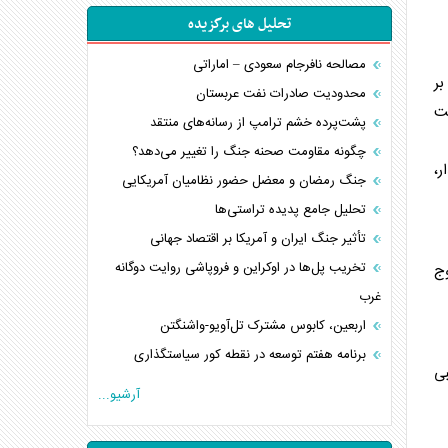
تحلیل های برگزیده
مصالحه نافرجام سعودی – اماراتی
بر
محدودیت صادرات نفت عربستان
بت
پشت‌پرده خشم ترامپ از رسانه‌های منتقد
چگونه مقاومت صحنه جنگ را تغییر می‌دهد؟
ر،
جنگ رمضان و معضل حضور نظامیان آمریکایی
تحلیل جامع پدیده تراستی‌ها
تأثیر جنگ ایران و آمریکا بر اقتصاد جهانی
تخریب پل‌ها در اوکراین و فروپاشی روایت دوگانه
وج
غرب
اربعین، کابوس مشترک تل‌آویو-واشنگتن
برنامه هفتم توسعه در نقطه کور سیاستگذاری
بی
کنوانسیون دریای خزر در راستای منافع ملی است؟
آرشیو...
اوکراین بازوی مخرب آمریکا در غرب آسیا
اهمیت راهبردی اردن برای آمریکا