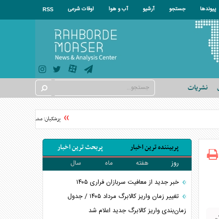
پیوندها
جستجو
آرشیو
آب و هوا
اوقات شرعی
RSS
نشریات
پزشکیان: مشروطه نقطه عطف بیداری
پربیننده ترین اخبار
پربحث ترین اخبار
روز
هفته
ماه
سال
خبر جدید از معافیت سربازان فراری ۱۴۰۵
تغییر زمان واریز کالابرگ مرداد ۱۴۰۵ / جدول
زمان‌بندی واریز کالابرگ جدید اعلام شد