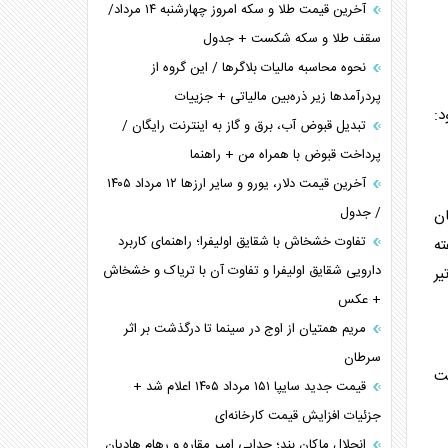
آخرین قیمت طلا و سکه امروز چهارشنبه ۱۴ مرداد/
سقف طلا و سکه شکست + جدول
نحوه محاسبه مالیات بلاگر‌ها / این گروه از
پردرآمد‌ها زیر ذره‌بین مالیاتی + جزییات
:
تبدیل قبوض آب، برق و گاز به اینترنت رایگان /
پرداخت قبوض با همراه من + راهنما
آخرین قیمت دلار، یورو و سایر ارز‌ها ۱۲ مرداد ۱۴۰۵
/ جدول
ان
تفاوت خشخاش با شقایق اولیفرا؛ راهنمای کاربرد
ته
دارویی شقایق اولیفرا و تفاوت آن با تریاک و خشخاش
یر
+ عکس
مریم همتیان از اوج در سینما تا درگذشت بر اثر
سرطان
مت
قیمت جدید سایپا ۱۵۱ مرداد ۱۴۰۵ اعلام شد +
جزئیات افزایش قیمت کارخانه‌ای
انحلال ماکان بند؛ جدایی امیر مقاره و رهام هادیان