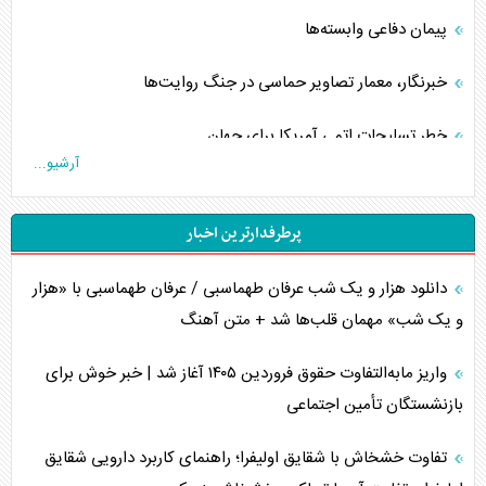
پیمان دفاعی‌ وابسته‌ها
خبرنگار، معمار تصاویر حماسی در جنگ روایت‌ها
خطر تسلیحات اتمی آمریکا برای جهان
آرشیو...
چگونه عربستان برابر ایران دچار خطای محاسباتی شد؟
پرطرفدارترین اخبار
جاده ابریشم فضایی/ نفوذ راهبردی و فرازمینی چین
دانلود هزار و یک شب عرفان طهماسبی / عرفان طهماسبی با «هزار
انصارالله و تثبیت معادله «محاصره برابر محاصره»
و یک شب» مهمان قلب‌ها شد + متن آهنگ
خبرنگار، خط مقدم جبهه روایت و پاسدار انسجام ملی
واریز مابه‌التفاوت حقوق فروردین ۱۴۰۵ آغاز شد | خبر خوش برای
مصالحه نافرجام سعودی – اماراتی
بازنشستگان تأمین اجتماعی
محدودیت صادرات نفت عربستان
تفاوت خشخاش با شقایق اولیفرا؛ راهنمای کاربرد دارویی شقایق