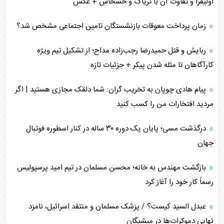
اولیفرا و تفاوت آن با تریاک و خشخاش + عکس
پشت‌پرده خشم ترامپ از رسانه‌های منتقد
زمان پرداخت معوقات بازنشستگان تامین اجتماعی مشخص شد؟
چگونه مقاومت صحنه جنگ را تغییر می‌دهد؟
ربایش و قتل حمیدرضا رجب‌زاده مداح؛ از تشکیل تیم ویژه
جنگ رمضان و معضل حضور نظامیان آمریکایی
کارآگاهان تا مثله شدن پیکر + جزئیات تازه
تحلیل جامع پدیده تراستی‌ها
پیام هادی چوپان به تخریب گران: شما دلقک مجازی هستید | اگر
مردید افتخارات من را کسب کنید
تأثیر جنگ ایران و آمریکا بر اقتصاد جهانی
درگذشت مسی؛ پایان یک دوره ۳۰ ساله در کنار اسطوره فوتبال
تخریب پل‌ها در اوکراین و فروپاشی روایت دوگانه غرب
جهان
اربعین، کابوس مشترک تل‌آویو-واشنگتن
بازگشت مهندس به خانه؛ محسن مسلمان در تیم امید پرسپولیس
رسماً کار خود را آغاز کرد
عبدل السید کیست؟ / پزشک مسلمان و منتقد اسرائیل، نامزد
نهایی دموکرات‌ها در میشیگان