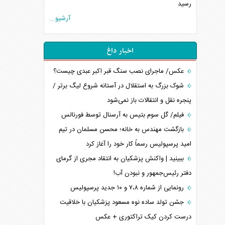
رسید
آرشیو...
اخبار داغ
عکس/ ماجرای نصب سنگ قبر اکبر عبدی چیست؟
شوک بزرگ به استقلال در آستانه شروع لیگ برتر /
پنجره نقل و انتقالات باز نمی‌شود
فیلم/ گل سوم بتیس به آرسنال توسط فورنالس
بازگشت مهندس به خانه؛ محسن مسلمان در تیم
امید پرسپولیس رسماً کار خود را آغاز کرد
ببینید | واکنش پزشکیان به انتقاد مجری از گرمای
دفتر رئیس‌جمهور و نبودن آب!
رونمایی از شماره ۷،۸ و ۱۰ جدید پرسپولیس
جشن تولد ساده نوه مسعود پزشکیان با خلاقیت
درست کردن کیک تراکتوری + عکس