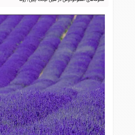
شکوفه‌های اسطوخودوس در سین کیانگ چین/ زوما