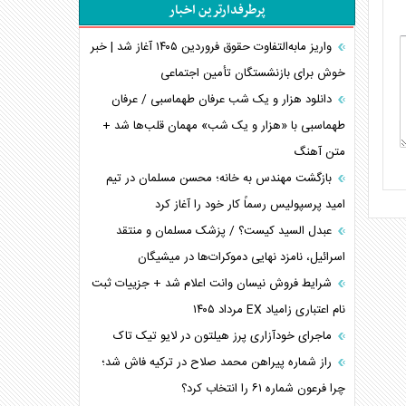
پرطرفدارترین اخبار
اعتراف غرب به قدرت ایران در تثبیت معادلات
خطای راهبردی ترامپ مقابل برزیل
واریز مابه‌التفاوت حقوق فروردین ۱۴۰۵ آغاز شد | خبر
متن و حاشیه سفر نتانیاهو به آمریکا
خوش برای بازنشستگان تأمین اجتماعی
نقش راهبردی ایران در دیپلماسی غذایی جهان
دانلود هزار و یک شب عرفان طهماسبی / عرفان
فضای مجازی، چالش تربیتی خانواده‌ها
طهماسبی با «هزار و یک شب» مهمان قلب‌ها شد +
متن آهنگ
پیامدهای خطرناک حمله اوکراین به کشتی ایرانی
تجارت خارجی، تحریم و محاصره
بازگشت مهندس به خانه؛ محسن مسلمان در تیم
امید پرسپولیس رسماً کار خود را آغاز کرد
عبدل السید کیست؟ / پزشک مسلمان و منتقد
اسرائیل، نامزد نهایی دموکرات‌ها در میشیگان
شرایط فروش نیسان وانت اعلام شد + جزییات ثبت
نام اعتباری زامیاد EX مرداد ۱۴۰۵
ماجرای خودآزاری پرز هیلتون در لایو تیک تاک
راز شماره پیراهن محمد صلاح در ترکیه فاش شد؛
چرا فرعون شماره ۶۱ را انتخاب کرد؟