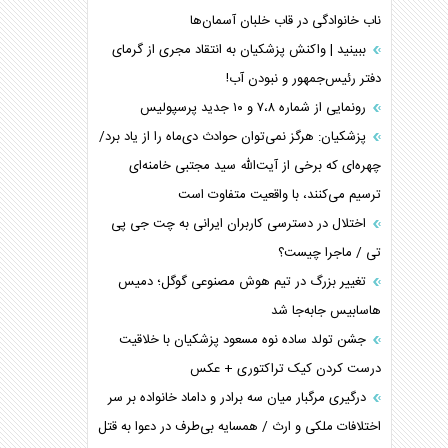
ناب خانوادگی در قاب خلبان آسمان‌ها
ببینید | واکنش پزشکیان به انتقاد مجری از گرمای
دفتر رئیس‌جمهور و نبودن آب!
رونمایی از شماره ۷،۸ و ۱۰ جدید پرسپولیس
پزشکیان: هرگز نمی‌توان حوادث دی‌ماه را از یاد برد/
چهره‌ای که برخی از آیت‌الله سید مجتبی خامنه‌ای
ترسیم می‌کنند، با واقعیت متفاوت است
اختلال در دسترسی کاربران ایرانی به چت جی پی
تی / ماجرا چیست؟
تغییر بزرگ در تیم هوش مصنوعی گوگل؛ دمیس
هاسابیس جابه‌جا شد
جشن تولد ساده نوه مسعود پزشکیان با خلاقیت
درست کردن کیک تراکتوری + عکس
درگیری مرگبار میان سه برادر و داماد خانواده بر سر
اختلافات ملکی و ارث / همسایه بی‌طرف در دعوا به قتل