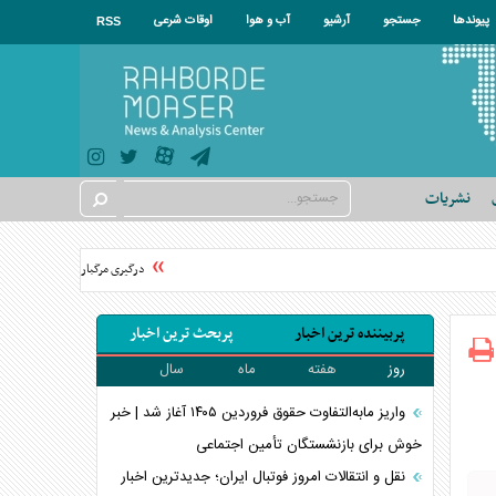
پیوندها
جستجو
آرشیو
آب و هوا
اوقات شرعی
RSS
نشریات
درگیری مرگبار میان سه برادر و داماد
پربیننده ترین اخبار
پربحث ترین اخبار
روز
هفته
ماه
سال
واریز مابه‌التفاوت حقوق فروردین ۱۴۰۵ آغاز شد | خبر
خوش برای بازنشستگان تأمین اجتماعی
نقل و انتقالات امروز فوتبال ایران؛ جدیدترین اخبار