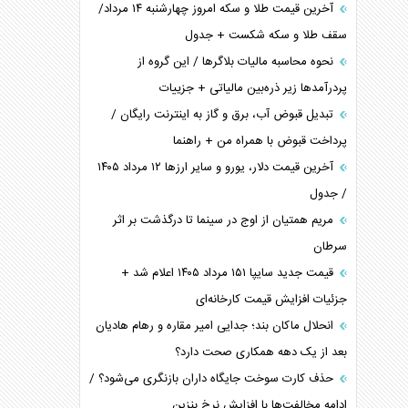
آخرین قیمت طلا و سکه امروز چهارشنبه ۱۴ مرداد/
سقف طلا و سکه شکست + جدول
نحوه محاسبه مالیات بلاگر‌ها / این گروه از
پردرآمد‌ها زیر ذره‌بین مالیاتی + جزییات
تبدیل قبوض آب، برق و گاز به اینترنت رایگان /
پرداخت قبوض با همراه من + راهنما
آخرین قیمت دلار، یورو و سایر ارز‌ها ۱۲ مرداد ۱۴۰۵
/ جدول
مریم همتیان از اوج در سینما تا درگذشت بر اثر
سرطان
قیمت جدید سایپا ۱۵۱ مرداد ۱۴۰۵ اعلام شد +
جزئیات افزایش قیمت کارخانه‌ای
انحلال ماکان بند؛ جدایی امیر مقاره و رهام هادیان
بعد از یک دهه همکاری صحت دارد؟
حذف کارت سوخت جایگاه داران بازنگری می‌شود؟ /
ادامه مخالفت‌ها با افزایش نرخ بنزین