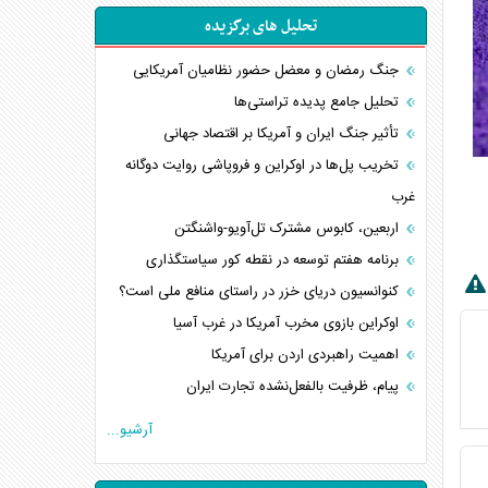
تحلیل های برگزیده
جنگ رمضان و معضل حضور نظامیان آمریکایی
تحلیل جامع پدیده تراستی‌ها
تأثیر جنگ ایران و آمریکا بر اقتصاد جهانی
تخریب پل‌ها در اوکراین و فروپاشی روایت دوگانه
غرب
اربعین، کابوس مشترک تل‌آویو-واشنگتن
برنامه هفتم توسعه در نقطه کور سیاستگذاری
کنوانسیون دریای خزر در راستای منافع ملی است؟
اوکراین بازوی مخرب آمریکا در غرب آسیا
اهمیت راهبردی اردن برای آمریکا
پیام، ظرفیت بالفعل‌نشده تجارت ایران
همسویی عربستان با سنتکام علیه متحدان ایران
آرشیو...
ترامپ و توهم خلع سلاح حماس
چرا کویت به دنبال شریک امنیتی جدید است؟