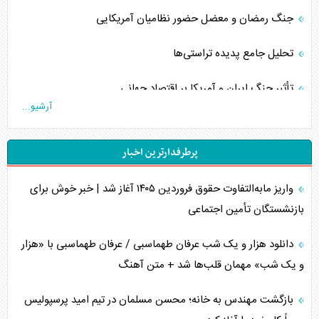
جنگ رمضان و معضل حضور نظامیان آمریکایی
تحلیل جامع پدیده تراستی‌ها
تأثیر جنگ ایران و آمریکا بر اقتصاد جهانی
آرشیو...
تخریب پل‌ها در اوکراین و فروپاشی روایت دوگانه غرب
پرطرفدارترین اخبار
اربعین، کابوس مشترک تل‌آویو-واشنگتن
واریز مابه‌التفاوت حقوق فروردین ۱۴۰۵ آغاز شد | خبر خوش برای
برنامه هفتم توسعه در نقطه کور سیاستگذاری
بازنشستگان تأمین اجتماعی
کنوانسیون دریای خزر در راستای منافع ملی است؟
دانلود هزار و یک شب عرفان طهماسبی / عرفان طهماسبی با «هزار
اوکراین بازوی مخرب آمریکا در غرب آسیا
و یک شب» مهمان قلب‌ها شد + متن آهنگ
اهمیت راهبردی اردن برای آمریکا
بازگشت مهندس به خانه؛ محسن مسلمان در تیم امید پرسپولیس