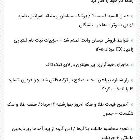
رسماً کار خود را آغاز کرد
پیام، ظرفیت بالفعل‌نشده تجارت ایران
عبدل السید کیست؟ / پزشک مسلمان و منتقد اسرائیل، نامزد
همسویی عربستان با سنتکام علیه متحدان ایران
نهایی دموکرات‌ها در میشیگان
ترامپ و توهم خلع سلاح حماس
شرایط فروش نیسان وانت اعلام شد + جزییات ثبت نام اعتباری
زامیاد EX مرداد ۱۴۰۵
چرا کویت به دنبال شریک امنیتی جدید است؟
ماجرای خودآزاری پرز هیلتون در لایو تیک تاک
اعتراف غرب به قدرت ایران در تثبیت معادلات
راز شماره پیراهن محمد صلاح در ترکیه فاش شد؛ چرا فرعون شماره
خطای راهبردی ترامپ مقابل برزیل
۶۱ را انتخاب کرد؟
متن و حاشیه سفر نتانیاهو به آمریکا
آخرین قیمت طلا و سکه امروز چهارشنبه ۱۴ مرداد/ سقف طلا و سکه
شکست + جدول
نحوه محاسبه مالیات بلاگر‌ها / این گروه از پردرآمد‌ها زیر ذره‌بین
مالیاتی + جزییات