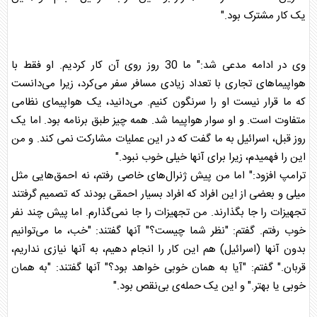
یک کار مشترک بود."
وی در ادامه مدعی شد:" ما 30 روز روی آن کار کردیم. او فقط با
هواپیماهای تجاری با تعداد زیادی مسافر سفر می‌کرد، زیرا می‌دانست
که ما قرار نیست او را سرنگون کنیم. می‌دانید، یک هواپیمای نظامی
متفاوت است. و او سوار هواپیما شد. همه چیز طبق برنامه بود. اما یک
روز قبل، اسرائیل به ما گفت که در این عملیات مشارکت نمی کند. و من
این را فهمیدم، زیرا برای آنها خیلی خوب نبود."
ترامپ
افزود:" اما من پیش ژنرال‌های خاصی رفتم، نه احمق‌هایی مثل
میلی و بعضی از این افراد که افراد بسیار احمقی بودند که تصمیم گرفتند
تجهیزات را جا بگذارند. من تجهیزات را جا نمی‌گذارم. اما پیش چند نفر
خوب رفتم. گفتم: "نظر شما چیست؟" آنها گفتند: "خب، ما می‌توانیم
بدون آنها (اسرائیل) هم این کار را انجام دهیم، به آنها نیازی نداریم،
قربان." گفتم: "آیا به همان خوبی خواهد بود؟" آنها گفتند: "به همان
خوبی یا بهتر." و این یک حمله‌ی بی‌نقص بود."