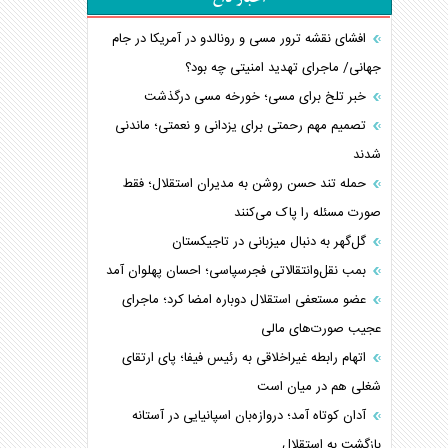
افشای نقشه ترور مسی و رونالدو در آمریکا در جام
جهانی/ ماجرای تهدید امنیتی چه بود؟
خبر تلخ برای مسی؛ خورخه مسی درگذشت
تصمیم مهم رحمتی برای یزدانی و نعمتی؛ ماندنی
شدند
حمله تند حسن روشن به مدیران استقلال؛ فقط
صورت مسئله را پاک می‌کنند
گل‌گهر به دنبال میزبانی در تاجیکستان
بمب نقل‌وانتقالاتی فجرسپاسی؛ احسان پهلوان آمد
عضو مستعفی استقلال دوباره امضا کرد؛ ماجرای
عجیب صورت‌های مالی
اتهام رابطه غیراخلاقی به رئیس فیفا؛ پای ارتقای
شغلی هم در میان است
آدان کوتاه آمد؛ دروازه‌بان اسپانیایی در آستانه
بازگشت به استقلال