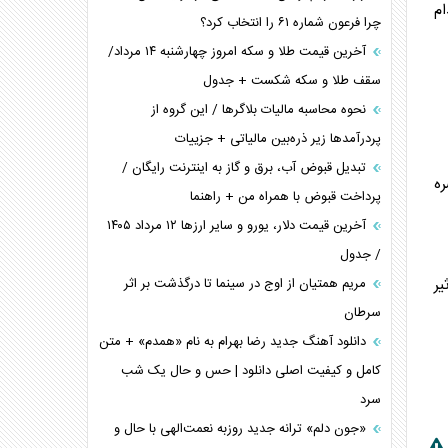
یاز کانل را تصویب کرد که طبق آن، حدود ۱۸۰ اقدام
چرا فرعون شماره ۶۱ را انتخاب کرد؟
آخرین قیمت طلا و سکه امروز چهارشنبه ۱۴ مرداد/
سقف طلا و سکه شکست + جدول
نحوه محاسبه مالیات بلاگر‌ها / این گروه از
پردرآمد‌ها زیر ذره‌بین مالیاتی + جزییات
تبدیل قبوض آب، برق و گاز به اینترنت رایگان /
ه
پرداخت قبوض با همراه من + راهنما
آخرین قیمت دلار، یورو و سایر ارز‌ها ۱۲ مرداد ۱۴۰۵
/ جدول
مریم همتیان از اوج در سینما تا درگذشت بر اثر
یر
سرطان
دانلود آهنگ جدید رضا بهرام به نام «همدم» + متن
کامل و کیفیت اصلی دانلود | حس و حال یک شب
سرد
«جون دلم» ترانه جدید روزبه نعمت‌الهی با حال و