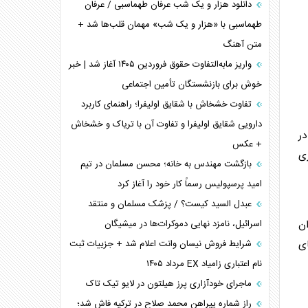
دانلود هزار و یک شب عرفان طهماسبی / عرفان
طهماسبی با «هزار و یک شب» مهمان قلب‌ها شد +
متن آهنگ
واریز مابه‌التفاوت حقوق فروردین ۱۴۰۵ آغاز شد | خبر
خوش برای بازنشستگان تأمین اجتماعی
تفاوت خشخاش با شقایق اولیفرا؛ راهنمای کاربرد
دارویی شقایق اولیفرا و تفاوت آن با تریاک و خشخاش
ر
+ عکس
زی
بازگشت مهندس به خانه؛ محسن مسلمان در تیم
امید پرسپولیس رسماً کار خود را آغاز کرد
عبدل السید کیست؟ / پزشک مسلمان و منتقد
اسرائیل، نامزد نهایی دموکرات‌ها در میشیگان
ان
شرایط فروش نیسان وانت اعلام شد + جزییات ثبت
ی
نام اعتباری زامیاد EX مرداد ۱۴۰۵
ماجرای خودآزاری پرز هیلتون در لایو تیک تاک
راز شماره پیراهن محمد صلاح در ترکیه فاش شد؛