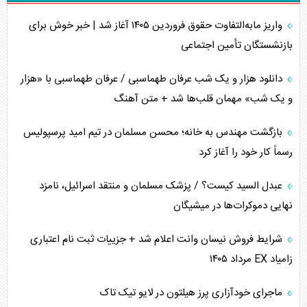
واریز مابه‌التفاوت حقوق فروردین ۱۴۰۵ آغاز شد | خبر خوش برای
برنامه هفتم توسعه در نقطه کور سیاستگذاری
بازنشستگان تأمین اجتماعی
کنوانسیون دریای خزر در راستای منافع ملی است؟
دانلود هزار و یک شب عرفان طهماسبی / عرفان طهماسبی با «هزار
اوکراین بازوی مخرب آمریکا در غرب آسیا
و یک شب» مهمان قلب‌ها شد + متن آهنگ
اهمیت راهبردی اردن برای آمریکا
بازگشت مهندس به خانه؛ محسن مسلمان در تیم امید پرسپولیس
رسماً کار خود را آغاز کرد
پیام، ظرفیت بالفعل‌نشده تجارت ایران
عبدل السید کیست؟ / پزشک مسلمان و منتقد اسرائیل، نامزد
همسویی عربستان با سنتکام علیه متحدان ایران
نهایی دموکرات‌ها در میشیگان
ترامپ و توهم خلع سلاح حماس
شرایط فروش نیسان وانت اعلام شد + جزییات ثبت نام اعتباری
زامیاد EX مرداد ۱۴۰۵
چرا کویت به دنبال شریک امنیتی جدید است؟
ماجرای خودآزاری پرز هیلتون در لایو تیک تاک
اعتراف غرب به قدرت ایران در تثبیت معادلات