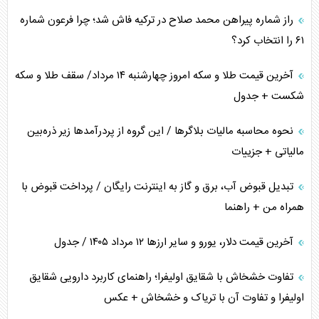
راز شماره پیراهن محمد صلاح در ترکیه فاش شد؛ چرا فرعون شماره
خطای راهبردی ترامپ مقابل برزیل
۶۱ را انتخاب کرد؟
متن و حاشیه سفر نتانیاهو به آمریکا
آخرین قیمت طلا و سکه امروز چهارشنبه ۱۴ مرداد/ سقف طلا و سکه
شکست + جدول
نحوه محاسبه مالیات بلاگر‌ها / این گروه از پردرآمد‌ها زیر ذره‌بین
مالیاتی + جزییات
تبدیل قبوض آب، برق و گاز به اینترنت رایگان / پرداخت قبوض با
همراه من + راهنما
آخرین قیمت دلار، یورو و سایر ارز‌ها ۱۲ مرداد ۱۴۰۵ / جدول
تفاوت خشخاش با شقایق اولیفرا؛ راهنمای کاربرد دارویی شقایق
اولیفرا و تفاوت آن با تریاک و خشخاش + عکس