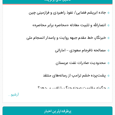
جاده ابریشم فضایی/ نفوذ راهبردی و فرازمینی چین
انصارالله و تثبیت معادله «محاصره برابر محاصره»
خبرنگار، خط مقدم جبهه روایت و پاسدار انسجام ملی
مصالحه نافرجام سعودی – اماراتی
محدودیت صادرات نفت عربستان
پشت‌پرده خشم ترامپ از رسانه‌های منتقد
چگونه مقاومت صحنه جنگ را تغییر می‌دهد؟
آرشیو...
جنگ رمضان و معضل حضور نظامیان آمریکایی
پرطرفدارترین اخبار
تحلیل جامع پدیده تراستی‌ها