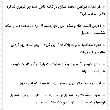
راز شماره پیراهن محمد صلاح در ترکیه فاش شد؛ چرا فرعون شماره
ترامپ و توهم خلع سلاح حماس
۶۱ را انتخاب کرد؟
چرا کویت به دنبال شریک امنیتی جدید است؟
آخرین قیمت طلا و سکه امروز چهارشنبه ۱۴ مرداد/ سقف طلا و سکه
شکست + جدول
نحوه محاسبه مالیات بلاگر‌ها / این گروه از پردرآمد‌ها زیر ذره‌بین
مالیاتی + جزییات
تبدیل قبوض آب، برق و گاز به اینترنت رایگان / پرداخت قبوض با
همراه من + راهنما
آخرین قیمت دلار، یورو و سایر ارز‌ها ۱۲ مرداد ۱۴۰۵ / جدول
تفاوت خشخاش با شقایق اولیفرا؛ راهنمای کاربرد دارویی شقایق
اولیفرا و تفاوت آن با تریاک و خشخاش + عکس