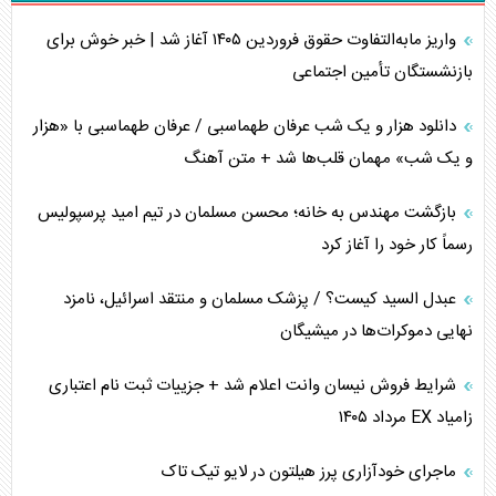
واریز مابه‌التفاوت حقوق فروردین ۱۴۰۵ آغاز شد | خبر خوش برای
تأثیر جنگ ایران و آمریکا بر اقتصاد جهانی
بازنشستگان تأمین اجتماعی
تخریب پل‌ها در اوکراین و فروپاشی روایت دوگانه غرب
دانلود هزار و یک شب عرفان طهماسبی / عرفان طهماسبی با «هزار
اربعین، کابوس مشترک تل‌آویو-واشنگتن
و یک شب» مهمان قلب‌ها شد + متن آهنگ
برنامه هفتم توسعه در نقطه کور سیاستگذاری
بازگشت مهندس به خانه؛ محسن مسلمان در تیم امید پرسپولیس
رسماً کار خود را آغاز کرد
کنوانسیون دریای خزر در راستای منافع ملی است؟
عبدل السید کیست؟ / پزشک مسلمان و منتقد اسرائیل، نامزد
اوکراین بازوی مخرب آمریکا در غرب آسیا
نهایی دموکرات‌ها در میشیگان
اهمیت راهبردی اردن برای آمریکا
شرایط فروش نیسان وانت اعلام شد + جزییات ثبت نام اعتباری
زامیاد EX مرداد ۱۴۰۵
پیام، ظرفیت بالفعل‌نشده تجارت ایران
ماجرای خودآزاری پرز هیلتون در لایو تیک تاک
همسویی عربستان با سنتکام علیه متحدان ایران