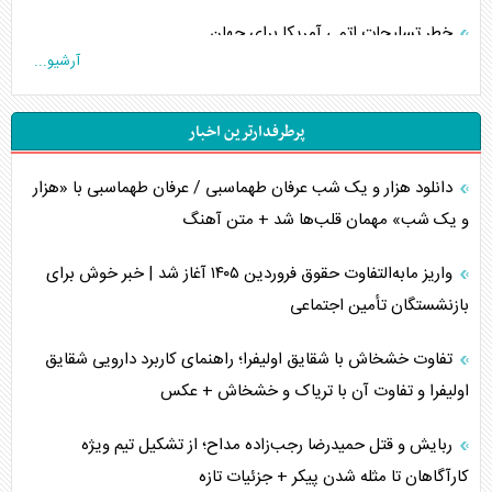
خطر تسلیحات اتمی آمریکا برای جهان
آرشیو...
چگونه عربستان برابر ایران دچار خطای محاسباتی شد؟
پرطرفدارترین اخبار
جاده ابریشم فضایی/ نفوذ راهبردی و فرازمینی چین
دانلود هزار و یک شب عرفان طهماسبی / عرفان طهماسبی با «هزار
انصارالله و تثبیت معادله «محاصره برابر محاصره»
و یک شب» مهمان قلب‌ها شد + متن آهنگ
خبرنگار، خط مقدم جبهه روایت و پاسدار انسجام ملی
واریز مابه‌التفاوت حقوق فروردین ۱۴۰۵ آغاز شد | خبر خوش برای
مصالحه نافرجام سعودی – اماراتی
بازنشستگان تأمین اجتماعی
محدودیت صادرات نفت عربستان
تفاوت خشخاش با شقایق اولیفرا؛ راهنمای کاربرد دارویی شقایق
اولیفرا و تفاوت آن با تریاک و خشخاش + عکس
پشت‌پرده خشم ترامپ از رسانه‌های منتقد
ربایش و قتل حمیدرضا رجب‌زاده مداح؛ از تشکیل تیم ویژه
چگونه مقاومت صحنه جنگ را تغییر می‌دهد؟
کارآگاهان تا مثله شدن پیکر + جزئیات تازه