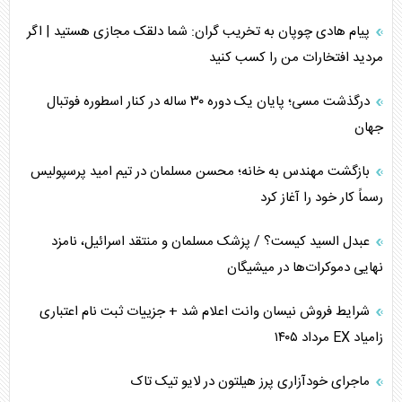
جنگ رمضان و معضل حضور نظامیان آمریکایی
پیام هادی چوپان به تخریب گران: شما دلقک مجازی هستید | اگر
مردید افتخارات من را کسب کنید
تحلیل جامع پدیده تراستی‌ها
درگذشت مسی؛ پایان یک دوره ۳۰ ساله در کنار اسطوره فوتبال
تأثیر جنگ ایران و آمریکا بر اقتصاد جهانی
جهان
تخریب پل‌ها در اوکراین و فروپاشی روایت دوگانه غرب
بازگشت مهندس به خانه؛ محسن مسلمان در تیم امید پرسپولیس
اربعین، کابوس مشترک تل‌آویو-واشنگتن
رسماً کار خود را آغاز کرد
عبدل السید کیست؟ / پزشک مسلمان و منتقد اسرائیل، نامزد
نهایی دموکرات‌ها در میشیگان
شرایط فروش نیسان وانت اعلام شد + جزییات ثبت نام اعتباری
زامیاد EX مرداد ۱۴۰۵
ماجرای خودآزاری پرز هیلتون در لایو تیک تاک