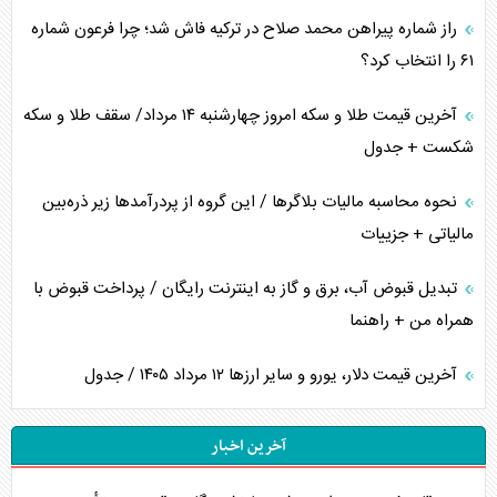
راز شماره پیراهن محمد صلاح در ترکیه فاش شد؛ چرا فرعون شماره
۶۱ را انتخاب کرد؟
آخرین قیمت طلا و سکه امروز چهارشنبه ۱۴ مرداد/ سقف طلا و سکه
شکست + جدول
نحوه محاسبه مالیات بلاگر‌ها / این گروه از پردرآمد‌ها زیر ذره‌بین
مالیاتی + جزییات
تبدیل قبوض آب، برق و گاز به اینترنت رایگان / پرداخت قبوض با
همراه من + راهنما
آخرین قیمت دلار، یورو و سایر ارز‌ها ۱۲ مرداد ۱۴۰۵ / جدول
آخرین اخبار