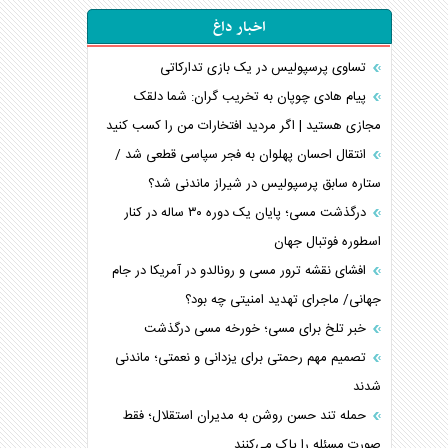
اخبار داغ
تساوی پرسپولیس در یک بازی تدارکاتی
پیام هادی چوپان به تخریب گران: شما دلقک
مجازی هستید | اگر مردید افتخارات من را کسب کنید
انتقال احسان پهلوان به فجر سپاسی قطعی شد /
ستاره سابق پرسپولیس در شیراز ماندنی شد؟
درگذشت مسی؛ پایان یک دوره ۳۰ ساله در کنار
اسطوره فوتبال جهان
افشای نقشه ترور مسی و رونالدو در آمریکا در جام
جهانی/ ماجرای تهدید امنیتی چه بود؟
خبر تلخ برای مسی؛ خورخه مسی درگذشت
تصمیم مهم رحمتی برای یزدانی و نعمتی؛ ماندنی
شدند
حمله تند حسن روشن به مدیران استقلال؛ فقط
صورت مسئله را پاک می‌کنند