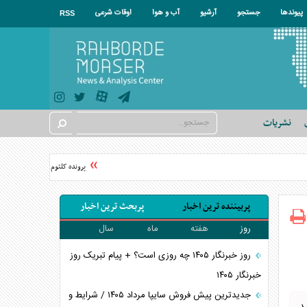
پیوندها
جستجو
آرشیو
آب و هوا
اوقات شرعی
RSS
نشریات
پرونده کلثوم اکبری قاتل سریالی ب
پربیننده ترین اخبار
پربحث ترین اخبار
روز
هفته
ماه
سال
روز خبرنگار ۱۴۰۵ چه روزی است؟ + پیام تبریک روز
خبرنگار ۱۴۰۵
جدیدترین پیش فروش سایپا مرداد ۱۴۰۵ / شرایط و