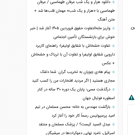
دانلود هزار و یک شب عرفان طهماسبی / عرفان
طهماسبی با «هزار و یک شب» مهمان قلب‌ها شد +
متن آهنگ
ین
واریز مابه‌التفاوت حقوق فروردین ۱۴۰۵ آغاز شد | خبر
خوش برای بازنشستگان تأمین اجتماعی
تفاوت خشخاش با شقایق اولیفرا؛ راهنمای کاربرد
دارویی شقایق اولیفرا و تفاوت آن با تریاک و خشخاش
+ عکس
پیام هادی چوپان به تخریب گران: شما دلقک
مجازی هستید | اگر مردید افتخارات من را کسب کنید
درگذشت مسی؛ پایان یک دوره ۳۰ ساله در کنار
اسطوره فوتبال جهان
بازگشت مهندس به خانه؛ محسن مسلمان در تیم
امید پرسپولیس رسماً کار خود را آغاز کرد
عبدل السید کیست؟ / پزشک مسلمان و منتقد
اسرائیل، نامزد نهایی دموکرات‌ها در میشیگان