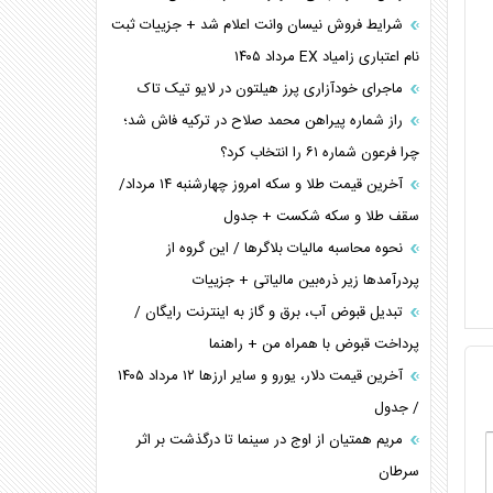
شرایط فروش نیسان وانت اعلام شد + جزییات ثبت
نام اعتباری زامیاد EX مرداد ۱۴۰۵
ماجرای خودآزاری پرز هیلتون در لایو تیک تاک
راز شماره پیراهن محمد صلاح در ترکیه فاش شد؛
چرا فرعون شماره ۶۱ را انتخاب کرد؟
آخرین قیمت طلا و سکه امروز چهارشنبه ۱۴ مرداد/
سقف طلا و سکه شکست + جدول
نحوه محاسبه مالیات بلاگر‌ها / این گروه از
پردرآمد‌ها زیر ذره‌بین مالیاتی + جزییات
تبدیل قبوض آب، برق و گاز به اینترنت رایگان /
پرداخت قبوض با همراه من + راهنما
آخرین قیمت دلار، یورو و سایر ارز‌ها ۱۲ مرداد ۱۴۰۵
/ جدول
مریم همتیان از اوج در سینما تا درگذشت بر اثر
سرطان