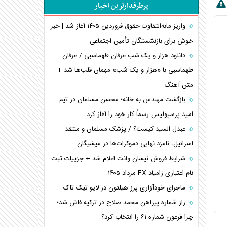
پرطرفدارترین اخبار
پیام، ظرفیت بالفعل‌نشده تجارت ایران
همسویی عربستان با سنتکام علیه متحدان ایران
واریز مابه‌التفاوت حقوق فروردین ۱۴۰۵ آغاز شد | خبر
ترامپ و توهم خلع سلاح حماس
خوش برای بازنشستگان تأمین اجتماعی
چرا کویت به دنبال شریک امنیتی جدید است؟
دانلود هزار و یک شب عرفان طهماسبی / عرفان
اعتراف غرب به قدرت ایران در تثبیت معادلات
طهماسبی با «هزار و یک شب» مهمان قلب‌ها شد +
متن آهنگ
خطای راهبردی ترامپ مقابل برزیل
متن و حاشیه سفر نتانیاهو به آمریکا
بازگشت مهندس به خانه؛ محسن مسلمان در تیم
امید پرسپولیس رسماً کار خود را آغاز کرد
عبدل السید کیست؟ / پزشک مسلمان و منتقد
اسرائیل، نامزد نهایی دموکرات‌ها در میشیگان
شرایط فروش نیسان وانت اعلام شد + جزییات ثبت
نام اعتباری زامیاد EX مرداد ۱۴۰۵
ماجرای خودآزاری پرز هیلتون در لایو تیک تاک
راز شماره پیراهن محمد صلاح در ترکیه فاش شد؛
چرا فرعون شماره ۶۱ را انتخاب کرد؟