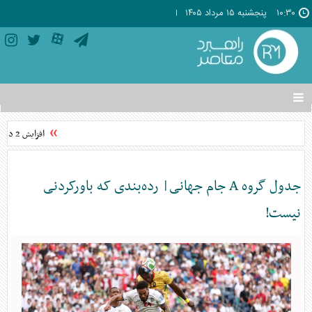
۱۰:۳۰
پنجشنبه ۱۵ مرداد ۱۴۰۵
تغییر
وضعیت
منوی
افزایش 2 درجه‌ای دما در برخی مناطق/هوای معتدل در نوار شمالی ایران
سرویس
ها
جدول گروه A جام جهانی| رده‌بندی که باورکردنی
نیست!