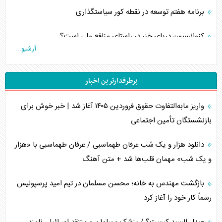
برنامه هفتم توسعه در نقطه کور سیاستگذاری
کنوانسیون دریای خزر در راستای منافع ملی است؟
آرشیو...
اوکراین بازوی مخرب آمریکا در غرب آسیا
پرطرفدارترین اخبار
اهمیت راهبردی اردن برای آمریکا
واریز مابه‌التفاوت حقوق فروردین ۱۴۰۵ آغاز شد | خبر خوش برای
پیام، ظرفیت بالفعل‌نشده تجارت ایران
بازنشستگان تأمین اجتماعی
همسویی عربستان با سنتکام علیه متحدان ایران
دانلود هزار و یک شب عرفان طهماسبی / عرفان طهماسبی با «هزار
ترامپ و توهم خلع سلاح حماس
و یک شب» مهمان قلب‌ها شد + متن آهنگ
چرا کویت به دنبال شریک امنیتی جدید است؟
بازگشت مهندس به خانه؛ محسن مسلمان در تیم امید پرسپولیس
رسماً کار خود را آغاز کرد
اعتراف غرب به قدرت ایران در تثبیت معادلات