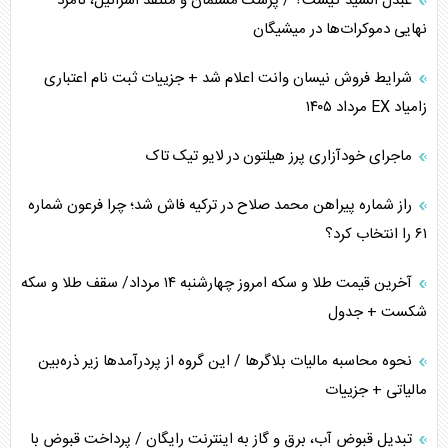
عبدل السید کیست؟ / پزشک مسلمان و منتقد اسرائیل، نامزد
خطای راهبردی ترامپ مقابل برزیل
نهایی دموکرات‌ها در میشیگان
متن و حاشیه سفر نتانیاهو به آمریکا
شرایط فروش نیسان وانت اعلام شد + جزییات ثبت نام اعتباری
زامیاد EX مرداد ۱۴۰۵
نقش راهبردی ایران در دیپلماسی غذایی جهان
ماجرای خودآزاری پرز هیلتون در لایو تیک تاک
فضای مجازی، چالش تربیتی خانواده‌ها
راز شماره پیراهن محمد صلاح در ترکیه فاش شد؛ چرا فرعون شماره
پیامدهای خطرناک حمله اوکراین به کشتی ایرانی
۶۱ را انتخاب کرد؟
تجارت خارجی، تحریم و محاصره
آخرین قیمت طلا و سکه امروز چهارشنبه ۱۴ مرداد/ سقف طلا و سکه
شکست + جدول
نحوه محاسبه مالیات بلاگر‌ها / این گروه از پردرآمد‌ها زیر ذره‌بین
مالیاتی + جزییات
تبدیل قبوض آب، برق و گاز به اینترنت رایگان / پرداخت قبوض با