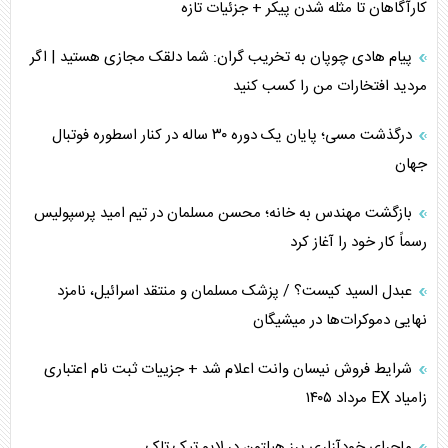
کارآگاهان تا مثله شدن پیکر + جزئیات تازه
جنگ رمضان و معضل حضور نظامیان آمریکایی
پیام هادی چوپان به تخریب گران: شما دلقک مجازی هستید | اگر
مردید افتخارات من را کسب کنید
تحلیل جامع پدیده تراستی‌ها
درگذشت مسی؛ پایان یک دوره ۳۰ ساله در کنار اسطوره فوتبال
تأثیر جنگ ایران و آمریکا بر اقتصاد جهانی
جهان
تخریب پل‌ها در اوکراین و فروپاشی روایت دوگانه غرب
بازگشت مهندس به خانه؛ محسن مسلمان در تیم امید پرسپولیس
اربعین، کابوس مشترک تل‌آویو-واشنگتن
رسماً کار خود را آغاز کرد
عبدل السید کیست؟ / پزشک مسلمان و منتقد اسرائیل، نامزد
نهایی دموکرات‌ها در میشیگان
شرایط فروش نیسان وانت اعلام شد + جزییات ثبت نام اعتباری
زامیاد EX مرداد ۱۴۰۵
ماجرای خودآزاری پرز هیلتون در لایو تیک تاک