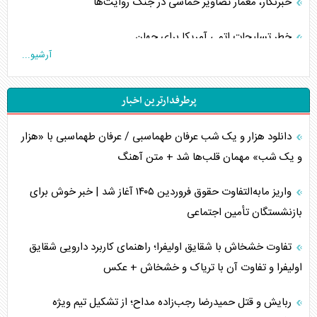
خبرنگار، معمار تصاویر حماسی در جنگ روایت‌ها
خطر تسلیحات اتمی آمریکا برای جهان
آرشیو...
چگونه عربستان برابر ایران دچار خطای محاسباتی شد؟
پرطرفدارترین اخبار
جاده ابریشم فضایی/ نفوذ راهبردی و فرازمینی چین
دانلود هزار و یک شب عرفان طهماسبی / عرفان طهماسبی با «هزار
انصارالله و تثبیت معادله «محاصره برابر محاصره»
و یک شب» مهمان قلب‌ها شد + متن آهنگ
خبرنگار، خط مقدم جبهه روایت و پاسدار انسجام ملی
واریز مابه‌التفاوت حقوق فروردین ۱۴۰۵ آغاز شد | خبر خوش برای
مصالحه نافرجام سعودی – اماراتی
بازنشستگان تأمین اجتماعی
محدودیت صادرات نفت عربستان
تفاوت خشخاش با شقایق اولیفرا؛ راهنمای کاربرد دارویی شقایق
اولیفرا و تفاوت آن با تریاک و خشخاش + عکس
پشت‌پرده خشم ترامپ از رسانه‌های منتقد
ربایش و قتل حمیدرضا رجب‌زاده مداح؛ از تشکیل تیم ویژه
چگونه مقاومت صحنه جنگ را تغییر می‌دهد؟