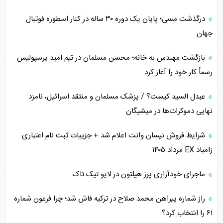
درگذشت مسی؛ پایان یک دوره ۳۰ ساله در کنار اسطوره فوتبال
تأثیر جنگ ایران و آمریکا بر اقتصاد جهانی
جهان
تخریب پل‌ها در اوکراین و فروپاشی روایت دوگانه غرب
بازگشت مهندس به خانه؛ محسن مسلمان در تیم امید پرسپولیس
اربعین، کابوس مشترک تل‌آویو-واشنگتن
رسماً کار خود را آغاز کرد
عبدل السید کیست؟ / پزشک مسلمان و منتقد اسرائیل، نامزد
نهایی دموکرات‌ها در میشیگان
شرایط فروش نیسان وانت اعلام شد + جزییات ثبت نام اعتباری
زامیاد EX مرداد ۱۴۰۵
ماجرای خودآزاری پرز هیلتون در لایو تیک تاک
راز شماره پیراهن محمد صلاح در ترکیه فاش شد؛ چرا فرعون شماره
۶۱ را انتخاب کرد؟