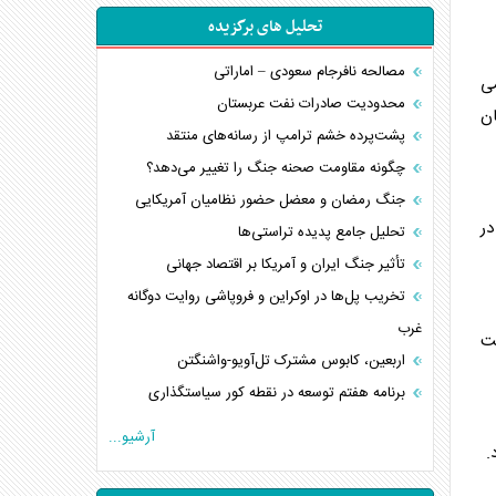
تحلیل های برگزیده
مصالحه نافرجام سعودی – اماراتی
می
محدودیت صادرات نفت عربستان
ان
پشت‌پرده خشم ترامپ از رسانه‌های منتقد
چگونه مقاومت صحنه جنگ را تغییر می‌دهد؟
جنگ رمضان و معضل حضور نظامیان آمریکایی
در
تحلیل جامع پدیده تراستی‌ها
تأثیر جنگ ایران و آمریکا بر اقتصاد جهانی
تخریب پل‌ها در اوکراین و فروپاشی روایت دوگانه
غرب
یت
اربعین، کابوس مشترک تل‌آویو-واشنگتن
برنامه هفتم توسعه در نقطه کور سیاستگذاری
کنوانسیون دریای خزر در راستای منافع ملی است؟
آرشیو...
.
اوکراین بازوی مخرب آمریکا در غرب آسیا
اهمیت راهبردی اردن برای آمریکا