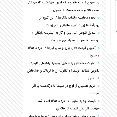
آخرین قیمت طلا و سکه امروز چهارشنبه ۱۴ مرداد/
سقف طلا و سکه شکست + جدول
نحوه محاسبه مالیات بلاگر‌ها / این گروه از
پردرآمد‌ها زیر ذره‌بین مالیاتی + جزییات
تبدیل قبوض آب، برق و گاز به اینترنت رایگان /
پرداخت قبوض با همراه من + راهنما
آخرین قیمت دلار، یورو و سایر ارز‌ها ۱۲ مرداد ۱۴۰۵
/ جدول
تفاوت خشخاش با شقایق اولیفرا؛ راهنمای کاربرد
دارویی شقایق اولیفرا و تفاوت آن با تریاک و خشخاش
+ عکس
مریم همتیان از اوج در سینما تا درگذشت بر اثر
سرطان
قیمت جدید سایپا ۱۵۱ مرداد ۱۴۰۵ اعلام شد +
جزئیات افزایش قیمت کارخانه‌ای
انحلال ماکان بند؛ جدایی امیر مقاره و رهام هادیان