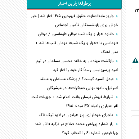
پرطرفدارترین اخبار
پیام، ظرفیت بالفعل‌نشده تجارت ایران
علیه لبنان آغاز کردند که طبق آمارهای وزارت بهداشت لبنان به شهادت ۴ هزار و ۲۳۰
همسویی عربستان با سنتکام علیه متحدان ایران
واریز مابه‌التفاوت حقوق فروردین ۱۴۰۵ آغاز شد | خبر
ترامپ و توهم خلع سلاح حماس
خوش برای بازنشستگان تأمین اجتماعی
چرا کویت به دنبال شریک امنیتی جدید است؟
دانلود هزار و یک شب عرفان طهماسبی / عرفان
اعتراف غرب به قدرت ایران در تثبیت معادلات
طهماسبی با «هزار و یک شب» مهمان قلب‌ها شد +
متن آهنگ
خطای راهبردی ترامپ مقابل برزیل
متن و حاشیه سفر نتانیاهو به آمریکا
بازگشت مهندس به خانه؛ محسن مسلمان در تیم
امید پرسپولیس رسماً کار خود را آغاز کرد
عبدل السید کیست؟ / پزشک مسلمان و منتقد
اسرائیل، نامزد نهایی دموکرات‌ها در میشیگان
شرایط فروش نیسان وانت اعلام شد + جزییات ثبت
نام اعتباری زامیاد EX مرداد ۱۴۰۵
ماجرای خودآزاری پرز هیلتون در لایو تیک تاک
راز شماره پیراهن محمد صلاح در ترکیه فاش شد؛
چرا فرعون شماره ۶۱ را انتخاب کرد؟