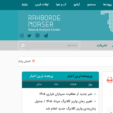
پیوندها
جستجو
آرشیو
آب و هوا
اوقات شرعی
RSS
نشریات
افشای برکناری در موساد پس از ش
پربیننده ترین اخبار
پربحث ترین اخبار
روز
هفته
ماه
سال
خبر جدید از معافیت سربازان فراری ۱۴۰۵
تغییر زمان واریز کالابرگ مرداد ۱۴۰۵ / جدول
زمان‌بندی واریز کالابرگ جدید اعلام شد