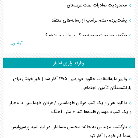
محدودیت صادرات نفت عربستان
پشت‌پرده خشم ترامپ از رسانه‌های منتقد
چگونه مقاومت صحنه جنگ را تغییر می‌دهد؟
آرشیو...
جنگ رمضان و معضل حضور نظامیان آمریکایی
پرطرفدارترین اخبار
تحلیل جامع پدیده تراستی‌ها
واریز مابه‌التفاوت حقوق فروردین ۱۴۰۵ آغاز شد | خبر خوش برای
تأثیر جنگ ایران و آمریکا بر اقتصاد جهانی
بازنشستگان تأمین اجتماعی
تخریب پل‌ها در اوکراین و فروپاشی روایت دوگانه غرب
دانلود هزار و یک شب عرفان طهماسبی / عرفان طهماسبی با «هزار
اربعین، کابوس مشترک تل‌آویو-واشنگتن
و یک شب» مهمان قلب‌ها شد + متن آهنگ
برنامه هفتم توسعه در نقطه کور سیاستگذاری
بازگشت مهندس به خانه؛ محسن مسلمان در تیم امید پرسپولیس
رسماً کار خود را آغاز کرد