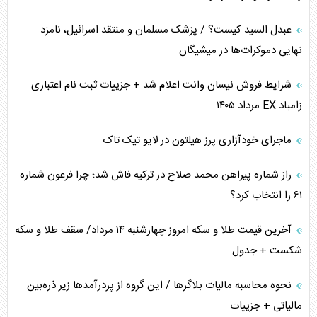
کنوانسیون دریای خزر در راستای منافع ملی است؟
عبدل السید کیست؟ / پزشک مسلمان و منتقد اسرائیل، نامزد
اوکراین بازوی مخرب آمریکا در غرب آسیا
نهایی دموکرات‌ها در میشیگان
اهمیت راهبردی اردن برای آمریکا
شرایط فروش نیسان وانت اعلام شد + جزییات ثبت نام اعتباری
زامیاد EX مرداد ۱۴۰۵
پیام، ظرفیت بالفعل‌نشده تجارت ایران
ماجرای خودآزاری پرز هیلتون در لایو تیک تاک
همسویی عربستان با سنتکام علیه متحدان ایران
راز شماره پیراهن محمد صلاح در ترکیه فاش شد؛ چرا فرعون شماره
ترامپ و توهم خلع سلاح حماس
۶۱ را انتخاب کرد؟
چرا کویت به دنبال شریک امنیتی جدید است؟
آخرین قیمت طلا و سکه امروز چهارشنبه ۱۴ مرداد/ سقف طلا و سکه
شکست + جدول
نحوه محاسبه مالیات بلاگر‌ها / این گروه از پردرآمد‌ها زیر ذره‌بین
مالیاتی + جزییات