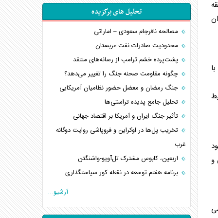
قه
تحلیل های برگزیده
ران
مصالحه نافرجام سعودی – اماراتی
محدودیت صادرات نفت عربستان
پشت‌پرده خشم ترامپ از رسانه‌های منتقد
با
چگونه مقاومت صحنه جنگ را تغییر می‌دهد؟
جنگ رمضان و معضل حضور نظامیان آمریکایی
یط
تحلیل جامع پدیده تراستی‌ها
تأثیر جنگ ایران و آمریکا بر اقتصاد جهانی
تخریب پل‌ها در اوکراین و فروپاشی روایت دوگانه
غرب
ود
اربعین، کابوس مشترک تل‌آویو-واشنگتن
 و
برنامه هفتم توسعه در نقطه کور سیاستگذاری
کنوانسیون دریای خزر در راستای منافع ملی است؟
آرشیو...
اوکراین بازوی مخرب آمریکا در غرب آسیا
می
اهمیت راهبردی اردن برای آمریکا