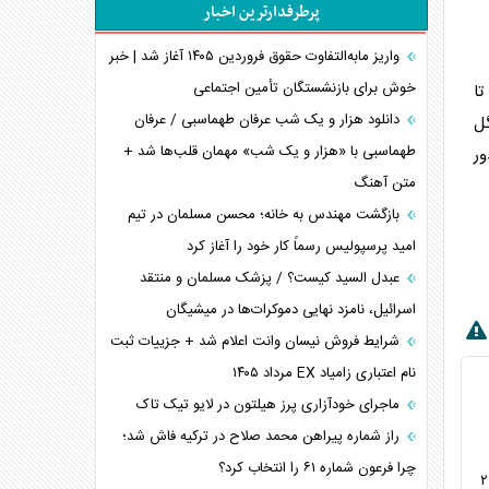
پرطرفدارترین اخبار
پیام، ظرفیت بالفعل‌نشده تجارت ایران
همسویی عربستان با سنتکام علیه متحدان ایران
واریز مابه‌التفاوت حقوق فروردین ۱۴۰۵ آغاز شد | خبر
ترامپ و توهم خلع سلاح حماس
خوش برای بازنشستگان تأمین اجتماعی
 تا
چرا کویت به دنبال شریک امنیتی جدید است؟
دانلود هزار و یک شب عرفان طهماسبی / عرفان
گل
اعتراف غرب به قدرت ایران در تثبیت معادلات
طهماسبی با «هزار و یک شب» مهمان قلب‌ها شد +
 دور
متن آهنگ
خطای راهبردی ترامپ مقابل برزیل
متن و حاشیه سفر نتانیاهو به آمریکا
بازگشت مهندس به خانه؛ محسن مسلمان در تیم
امید پرسپولیس رسماً کار خود را آغاز کرد
عبدل السید کیست؟ / پزشک مسلمان و منتقد
اسرائیل، نامزد نهایی دموکرات‌ها در میشیگان
شرایط فروش نیسان وانت اعلام شد + جزییات ثبت
نام اعتباری زامیاد EX مرداد ۱۴۰۵
ماجرای خودآزاری پرز هیلتون در لایو تیک تاک
راز شماره پیراهن محمد صلاح در ترکیه فاش شد؛
چرا فرعون شماره ۶۱ را انتخاب کرد؟
جام جهانی ۲۰۲۶| برنامه و ساعت بازی‌های دوشنبه ۱ تیر و بامداد سه‌شنبه ۲