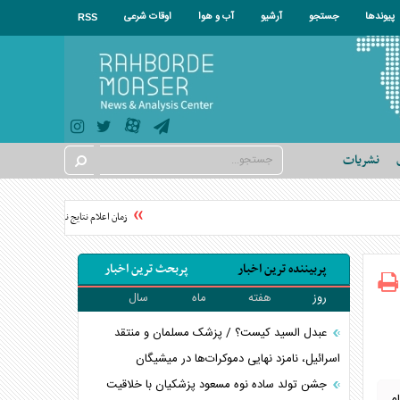
پیوندها
جستجو
آرشیو
آب و هوا
اوقات شرعی
RSS
نشریات
زمان اعلام نتایج نهایی آزمون دکتری ۱۴۰۵
پربیننده ترین اخبار
پربحث ترین اخبار
روز
هفته
ماه
سال
عبدل السید کیست؟ / پزشک مسلمان و منتقد
اسرائیل، نامزد نهایی دموکرات‌ها در میشیگان
جشن تولد ساده نوه مسعود پزشکیان با خلاقیت