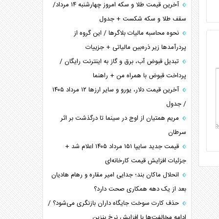
آخرین قیمت طلا و سکه امروز چهارشنبه ۱۴ مرداد/
سقف طلا و سکه شکست + جدول
نحوه محاسبه مالیات بلاگر‌ها / این گروه از
پردرآمد‌ها زیر ذره‌بین مالیاتی + جزییات
تبدیل قبوض آب، برق و گاز به اینترنت رایگان /
پرداخت قبوض با همراه من + راهنما
آخرین قیمت دلار، یورو و سایر ارز‌ها ۱۲ مرداد ۱۴۰۵
/ جدول
مریم همتیان از اوج در سینما تا درگذشت بر اثر
سرطان
قیمت جدید سایپا ۱۵۱ مرداد ۱۴۰۵ اعلام شد +
جزئیات افزایش قیمت کارخانه‌ای
انحلال ماکان بند؛ جدایی امیر مقاره و رهام هادیان
بعد از یک دهه همکاری صحت دارد؟
حذف کارت سوخت جایگاه داران بازنگری می‌شود؟ /
ادامه مخالفت‌ها با افزایش نرخ بنزین