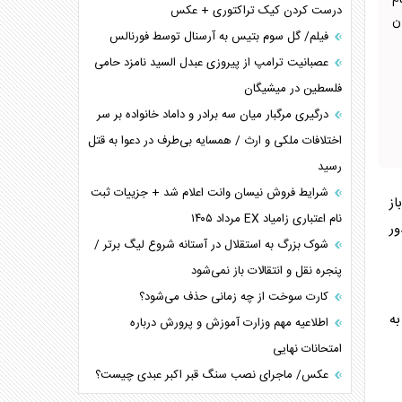
م
درست کردن کیک تراکتوری + عکس
ن
فیلم/ گل سوم بتیس به آرسنال توسط فورنالس
عصبانیت ترامپ از پیروزی عبدل السید نامزد حامی
فلسطین در میشیگان
درگیری مرگبار میان سه برادر و داماد خانواده بر سر
اختلافات ملکی و ارث / همسایه بی‌طرف در دعوا به قتل
رسید
شرایط فروش نیسان وانت اعلام شد + جزییات ثبت
از
نام اعتباری زامیاد EX مرداد ۱۴۰۵
ان دور
شوک بزرگ به استقلال در آستانه شروع لیگ برتر /
پنجره نقل و انتقالات باز نمی‌شود
کارت سوخت از چه زمانی حذف می‌شود؟
ودش به
اطلاعیه مهم وزارت آموزش و پرورش درباره
امتحانات نهایی
عکس/ ماجرای نصب سنگ قبر اکبر عبدی چیست؟