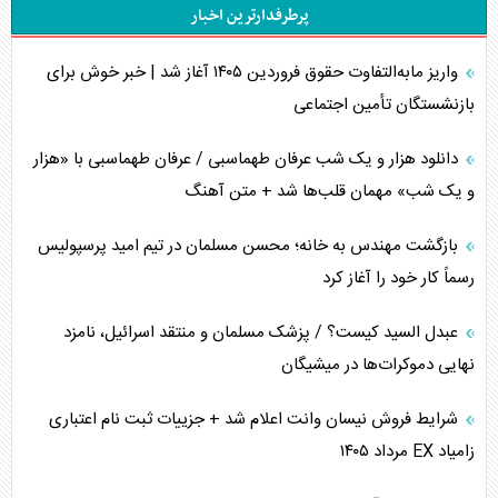
پرطرفدارترین اخبار
تحلیل جامع پدیده تراستی‌ها
واریز مابه‌التفاوت حقوق فروردین ۱۴۰۵ آغاز شد | خبر خوش برای
تأثیر جنگ ایران و آمریکا بر اقتصاد جهانی
بازنشستگان تأمین اجتماعی
تخریب پل‌ها در اوکراین و فروپاشی روایت دوگانه غرب
دانلود هزار و یک شب عرفان طهماسبی / عرفان طهماسبی با «هزار
اربعین، کابوس مشترک تل‌آویو-واشنگتن
و یک شب» مهمان قلب‌ها شد + متن آهنگ
برنامه هفتم توسعه در نقطه کور سیاستگذاری
بازگشت مهندس به خانه؛ محسن مسلمان در تیم امید پرسپولیس
رسماً کار خود را آغاز کرد
کنوانسیون دریای خزر در راستای منافع ملی است؟
عبدل السید کیست؟ / پزشک مسلمان و منتقد اسرائیل، نامزد
اوکراین بازوی مخرب آمریکا در غرب آسیا
نهایی دموکرات‌ها در میشیگان
اهمیت راهبردی اردن برای آمریکا
شرایط فروش نیسان وانت اعلام شد + جزییات ثبت نام اعتباری
زامیاد EX مرداد ۱۴۰۵
پیام، ظرفیت بالفعل‌نشده تجارت ایران