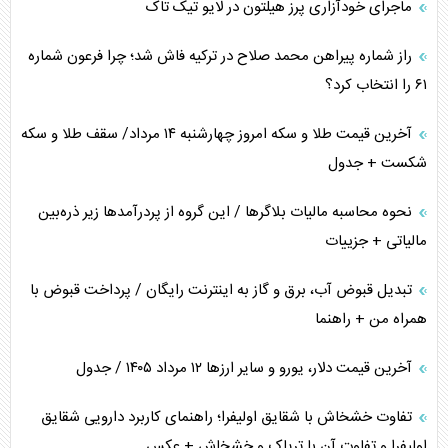
ماجرای خودآزاری پرز هیلتون در لایو تیک تاک
همسویی عربستان با سنتکام علیه متحدان ایران
راز شماره پیراهن محمد صلاح در ترکیه فاش شد؛ چرا فرعون شماره
ترامپ و توهم خلع سلاح حماس
۶۱ را انتخاب کرد؟
چرا کویت به دنبال شریک امنیتی جدید است؟
آخرین قیمت طلا و سکه امروز چهارشنبه ۱۴ مرداد/ سقف طلا و سکه
شکست + جدول
نحوه محاسبه مالیات بلاگر‌ها / این گروه از پردرآمد‌ها زیر ذره‌بین
مالیاتی + جزییات
تبدیل قبوض آب، برق و گاز به اینترنت رایگان / پرداخت قبوض با
همراه من + راهنما
آخرین قیمت دلار، یورو و سایر ارز‌ها ۱۲ مرداد ۱۴۰۵ / جدول
تفاوت خشخاش با شقایق اولیفرا؛ راهنمای کاربرد دارویی شقایق
اولیفرا و تفاوت آن با تریاک و خشخاش + عکس