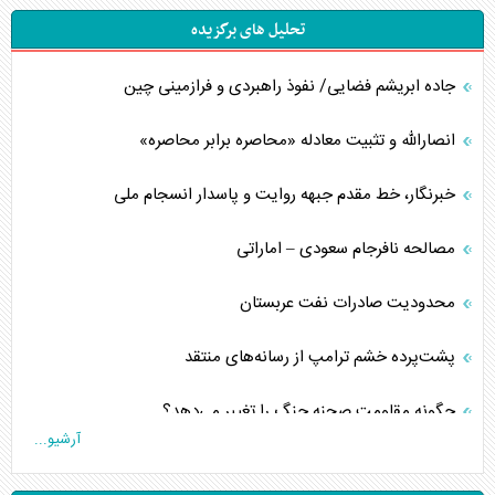
تحلیل های برگزیده
جاده ابریشم فضایی/ نفوذ راهبردی و فرازمینی چین
انصارالله و تثبیت معادله «محاصره برابر محاصره»
خبرنگار، خط مقدم جبهه روایت و پاسدار انسجام ملی
مصالحه نافرجام سعودی – اماراتی
محدودیت صادرات نفت عربستان
پشت‌پرده خشم ترامپ از رسانه‌های منتقد
چگونه مقاومت صحنه جنگ را تغییر می‌دهد؟
آرشیو...
جنگ رمضان و معضل حضور نظامیان آمریکایی