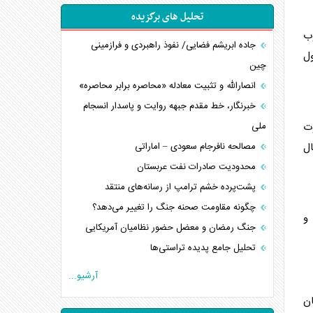
تحلیل های برگزیده
رفت مصوب
جاده ابریشم فضایی/ نفوذ راهبردی و فرازمینی
ول
چین
انصارالله و تثبیت معادله «محاصره برابر محاصره»
خبرنگار، خط مقدم جبهه روایت و پاسدار انسجام
صد مابه‌التفاوت
ملی
ال
مصالحه نافرجام سعودی – اماراتی
محدودیت صادرات نفت عربستان
پشت‌پرده خشم ترامپ از رسانه‌های منتقد
چگونه مقاومت صحنه جنگ را تغییر می‌دهد؟
و
جنگ رمضان و معضل حضور نظامیان آمریکایی
تحلیل جامع پدیده تراستی‌ها
تأثیر جنگ ایران و آمریکا بر اقتصاد جهانی
آرشیو...
تخریب پل‌ها در اوکراین و فروپاشی روایت دوگانه
ن
غرب