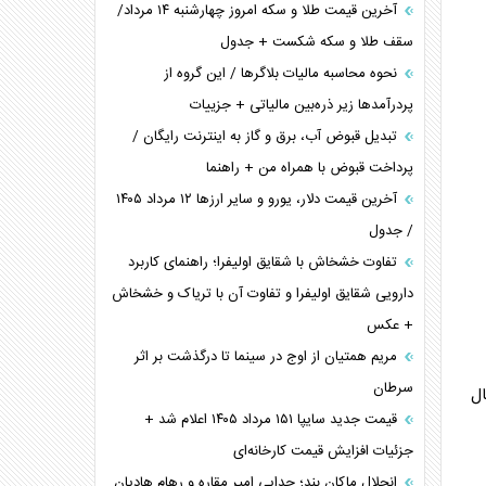
آخرین قیمت طلا و سکه امروز چهارشنبه ۱۴ مرداد/
سقف طلا و سکه شکست + جدول
نحوه محاسبه مالیات بلاگر‌ها / این گروه از
پردرآمد‌ها زیر ذره‌بین مالیاتی + جزییات
تبدیل قبوض آب، برق و گاز به اینترنت رایگان /
پرداخت قبوض با همراه من + راهنما
آخرین قیمت دلار، یورو و سایر ارز‌ها ۱۲ مرداد ۱۴۰۵
/ جدول
تفاوت خشخاش با شقایق اولیفرا؛ راهنمای کاربرد
دارویی شقایق اولیفرا و تفاوت آن با تریاک و خشخاش
+ عکس
مریم همتیان از اوج در سینما تا درگذشت بر اثر
سرطان
درصد ضریب سال
قیمت جدید سایپا ۱۵۱ مرداد ۱۴۰۵ اعلام شد +
جزئیات افزایش قیمت کارخانه‌ای
انحلال ماکان بند؛ جدایی امیر مقاره و رهام هادیان