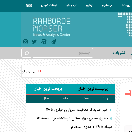
پیوندها
جستجو
آرشیو
آب و هوا
اوقات شرعی
RSS
نشریات
بورس در اوج؛ شاخص‌های بورس به 
پربیننده ترین اخبار
پربحث ترین اخبار
روز
هفته
ماه
سال
خبر جدید از معافیت سربازان فراری ۱۴۰۵
جدول قطعی برق استان کرمانشاه فردا جمعه ۱۶
مرداد ۱۴۰۵ + نحوه استعلام