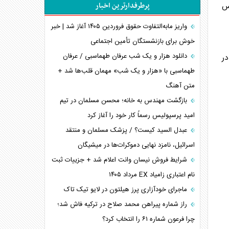
پرطرفدارترین اخبار
س
اربعین، کابوس مشترک تل‌آویو-واشنگتن
برنامه هفتم توسعه در نقطه کور سیاستگذاری
واریز مابه‌التفاوت حقوق فروردین ۱۴۰۵ آغاز شد | خبر
خوش برای بازنشستگان تأمین اجتماعی
کنوانسیون دریای خزر در راستای منافع ملی است؟
اوکراین بازوی مخرب آمریکا در غرب آسیا
دانلود هزار و یک شب عرفان طهماسبی / عرفان
 در
اهمیت راهبردی اردن برای آمریکا
طهماسبی با «هزار و یک شب» مهمان قلب‌ها شد +
متن آهنگ
پیام، ظرفیت بالفعل‌نشده تجارت ایران
همسویی عربستان با سنتکام علیه متحدان ایران
بازگشت مهندس به خانه؛ محسن مسلمان در تیم
ترامپ و توهم خلع سلاح حماس
امید پرسپولیس رسماً کار خود را آغاز کرد
چرا کویت به دنبال شریک امنیتی جدید است؟
عبدل السید کیست؟ / پزشک مسلمان و منتقد
اسرائیل، نامزد نهایی دموکرات‌ها در میشیگان
شرایط فروش نیسان وانت اعلام شد + جزییات ثبت
نام اعتباری زامیاد EX مرداد ۱۴۰۵
ماجرای خودآزاری پرز هیلتون در لایو تیک تاک
راز شماره پیراهن محمد صلاح در ترکیه فاش شد؛
چرا فرعون شماره ۶۱ را انتخاب کرد؟