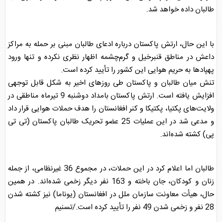
طالبان داده خواهد شد.
با این حال، ارتش
پاکستان
درباره ادعای طالبان مبنی بر حمله به مراکز
داعش در مناطق قنبرخیل و گرم‌چشمه اظهار نظری نکرده و تنها ورود
پهپادها به حریم هوایی این کشور را تأیید کرده است.
تنش میان طالبان و
پاکستان
طی روزهای اخیر به شکل قابل توجهی
افزایش یافته است. ارتش
پاکستان
بامداد دوشنبه 9 تیرماه مناطقی در
ولایت‌های پکتیا، پکتیکا و کنر افغانستان را هدف حملات هوایی قرار داد
و مدعی شد در این عملیات 25 عضو تحریک طالبان
پاکستان
(تی تی
پی) کشته شده‌اند.
طالبان اما اعلام کرد در این حملات، در مجموع 36 غیرنظامی، از جمله
زنان و کودکان، جان باخته و 163 نفر دیگر زخمی شده‌اند. در همین
حال، هیأت معاونت سازمان ملل در افغانستان (یوناما) نیز کشته شدن
28 نفر و زخمی شدن 49 نفر را تأیید کرده است./تسنیم