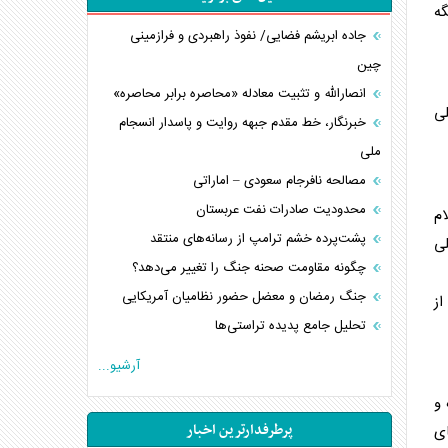
گه
جاده ابریشم فضایی/ نفوذ راهبردی و فرازمینی
چین
انصارالله و تثبیت معادله «محاصره برابر محاصره»
لی
خبرنگار، خط مقدم جبهه روایت و پاسدار انسجام
ملی
مصالحه نافرجام سعودی – اماراتی
محدودیت صادرات نفت عربستان
ام
پشت‌پرده خشم ترامپ از رسانه‌های منتقد
لی
چگونه مقاومت صحنه جنگ را تغییر می‌دهد؟
جنگ رمضان و معضل حضور نظامیان آمریکایی
ز
تحلیل جامع پدیده تراستی‌ها
تأثیر جنگ ایران و آمریکا بر اقتصاد جهانی
آرشیو...
تخریب پل‌ها در اوکراین و فروپاشی روایت دوگانه
 و
غرب
پرطرفدارترین اخبار
ی
اربعین، کابوس مشترک تل‌آویو-واشنگتن