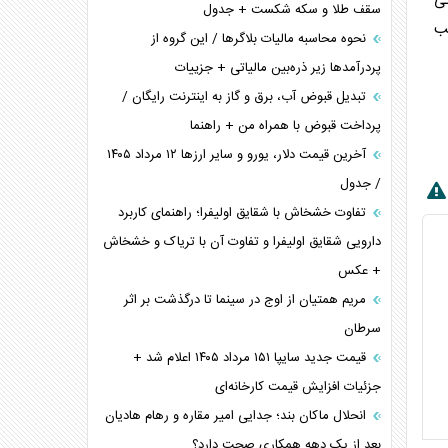
کی
سقف طلا و سکه شکست + جدول
ب
نحوه محاسبه مالیات بلاگر‌ها / این گروه از
پردرآمد‌ها زیر ذره‌بین مالیاتی + جزییات
تبدیل قبوض آب، برق و گاز به اینترنت رایگان /
پرداخت قبوض با همراه من + راهنما
آخرین قیمت دلار، یورو و سایر ارز‌ها ۱۲ مرداد ۱۴۰۵
/ جدول
تفاوت خشخاش با شقایق اولیفرا؛ راهنمای کاربرد
دارویی شقایق اولیفرا و تفاوت آن با تریاک و خشخاش
+ عکس
مریم همتیان از اوج در سینما تا درگذشت بر اثر
سرطان
قیمت جدید سایپا ۱۵۱ مرداد ۱۴۰۵ اعلام شد +
جزئیات افزایش قیمت کارخانه‌ای
انحلال ماکان بند؛ جدایی امیر مقاره و رهام هادیان
بعد از یک دهه همکاری صحت دارد؟