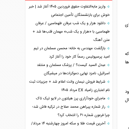
برنامه هفتم توسعه در نقطه کور سیاستگذاری
واریز مابه‌التفاوت حقوق فروردین ۱۴۰۵ آغاز شد | خبر
خوش برای بازنشستگان تأمین اجتماعی
کنوانسیون دریای خزر در راستای منافع ملی است؟
اوکراین بازوی مخرب آمریکا در غرب آسیا
دانلود هزار و یک شب عرفان طهماسبی / عرفان
ی
اهمیت راهبردی اردن برای آمریکا
طهماسبی با «هزار و یک شب» مهمان قلب‌ها شد +
متن آهنگ
پیام، ظرفیت بالفعل‌نشده تجارت ایران
همسویی عربستان با سنتکام علیه متحدان ایران
بازگشت مهندس به خانه؛ محسن مسلمان در تیم
که
ترامپ و توهم خلع سلاح حماس
امید پرسپولیس رسماً کار خود را آغاز کرد
ها
چرا کویت به دنبال شریک امنیتی جدید است؟
عبدل السید کیست؟ / پزشک مسلمان و منتقد
اسرائیل، نامزد نهایی دموکرات‌ها در میشیگان
شرایط فروش نیسان وانت اعلام شد + جزییات ثبت
نام اعتباری زامیاد EX مرداد ۱۴۰۵
ده، ورود
ماجرای خودآزاری پرز هیلتون در لایو تیک تاک
ال
راز شماره پیراهن محمد صلاح در ترکیه فاش شد؛
چرا فرعون شماره ۶۱ را انتخاب کرد؟
آخرین قیمت طلا و سکه امروز چهارشنبه ۱۴ مرداد/