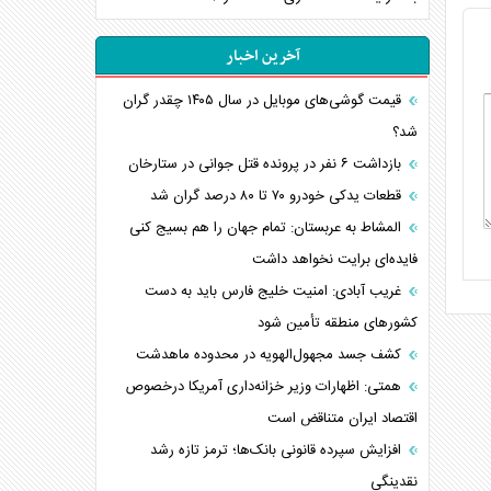
آخرین اخبار
قیمت گوشی‌های موبایل در سال ۱۴۰۵ چقدر گران
شد؟
بازداشت ۶ نفر در پرونده قتل جوانی در ستارخان
قطعات یدکی خودرو ۷۰ تا ۸۰ درصد گران شد
المشاط به عربستان: تمام جهان را هم بسیج کنی
فایده‌ای برایت نخواهد داشت
غریب آبادی: امنیت خلیج فارس باید به دست
کشورهای منطقه تأمین شود
کشف جسد مجهول‌الهویه در محدوده ماهدشت
همتی: اظهارات وزیر خزانه‌داری آمریکا درخصوص
اقتصاد ایران متناقض است
افزایش سپرده قانونی بانک‌ها؛ ترمز تازه رشد
نقدینگی