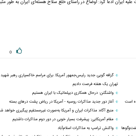
 علیه ایران ادعا کرد: اوضاع در راستای خلع سلاح هسته‌ای ایران به طور مث
0
گزافه گویی جدید رئیس‌جمهور آمریکا: برای مراسم خاکسپاری رهبر شهید 
تهران یک هفته فرصت دادیم
واشنگتن: درحال همکاری دیپلماتیک با ایران هستیم
ده است
آغاز دور جدید مذاکرات روسیه - آمریکا در ریاض پشت در‌های بسته
منبع آگاه: مذاکرات ایران و آمریکا به‌صورت غیرمستقیم پیگیری خواهد ش
مقام آمریکایی: پیشرفت بسیار خوبی در دور دوم مذاکرات داشتیم
‌و‌گو‌ها
واکنش ترامپ به مذاکرات اسلام‌آباد