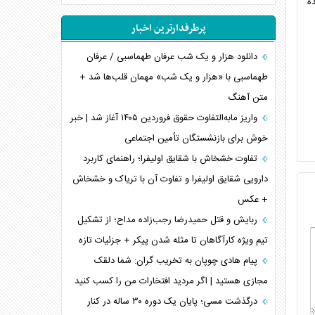
ده
انصارالله و تثبیت معادله «محاصره برابر محاصره»
پرطرفدارترین اخبار
خبرنگار، خط مقدم جبهه روایت و پاسدار انسجام
ملی
دانلود هزار و یک شب عرفان طهماسبی / عرفان
مصالحه نافرجام سعودی – اماراتی
طهماسبی با «هزار و یک شب» مهمان قلب‌ها شد +
متن آهنگ
محدودیت صادرات نفت عربستان
پشت‌پرده خشم ترامپ از رسانه‌های منتقد
واریز مابه‌التفاوت حقوق فروردین ۱۴۰۵ آغاز شد | خبر
خوش برای بازنشستگان تأمین اجتماعی
چگونه مقاومت صحنه جنگ را تغییر می‌دهد؟
جنگ رمضان و معضل حضور نظامیان آمریکایی
تفاوت خشخاش با شقایق اولیفرا؛ راهنمای کاربرد
تحلیل جامع پدیده تراستی‌ها
دارویی شقایق اولیفرا و تفاوت آن با تریاک و خشخاش
+ عکس
تأثیر جنگ ایران و آمریکا بر اقتصاد جهانی
تخریب پل‌ها در اوکراین و فروپاشی روایت دوگانه
ربایش و قتل حمیدرضا رجب‌زاده مداح؛ از تشکیل
غرب
تیم ویژه کارآگاهان تا مثله شدن پیکر + جزئیات تازه
اربعین، کابوس مشترک تل‌آویو-واشنگتن
پیام هادی چوپان به تخریب گران: شما دلقک
مجازی هستید | اگر مردید افتخارات من را کسب کنید
درگذشت مسی؛ پایان یک دوره ۳۰ ساله در کنار