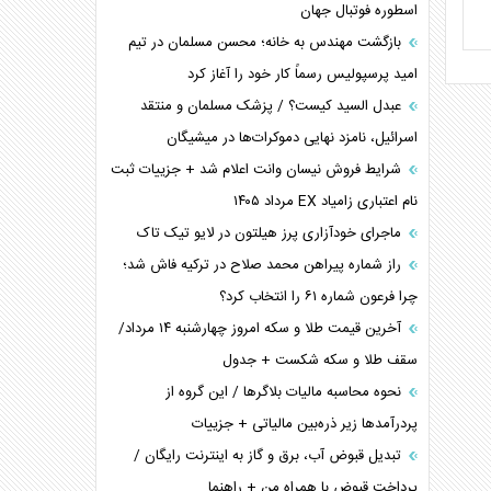
اسطوره فوتبال جهان
بازگشت مهندس به خانه؛ محسن مسلمان در تیم
امید پرسپولیس رسماً کار خود را آغاز کرد
عبدل السید کیست؟ / پزشک مسلمان و منتقد
اسرائیل، نامزد نهایی دموکرات‌ها در میشیگان
شرایط فروش نیسان وانت اعلام شد + جزییات ثبت
نام اعتباری زامیاد EX مرداد ۱۴۰۵
ماجرای خودآزاری پرز هیلتون در لایو تیک تاک
راز شماره پیراهن محمد صلاح در ترکیه فاش شد؛
چرا فرعون شماره ۶۱ را انتخاب کرد؟
آخرین قیمت طلا و سکه امروز چهارشنبه ۱۴ مرداد/
سقف طلا و سکه شکست + جدول
نحوه محاسبه مالیات بلاگر‌ها / این گروه از
پردرآمد‌ها زیر ذره‌بین مالیاتی + جزییات
تبدیل قبوض آب، برق و گاز به اینترنت رایگان /
پرداخت قبوض با همراه من + راهنما