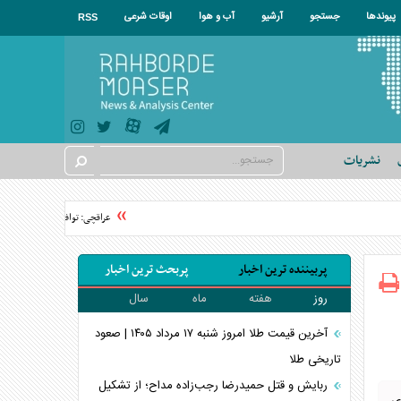
پیوندها
جستجو
آرشیو
آب و هوا
اوقات شرعی
RSS
نشریات
عراقچی: توافق با عمان نزدیک است/ سهم ۱۱ درصدی ایران از خز
پربیننده ترین اخبار
پربحث ترین اخبار
روز
هفته
ماه
سال
آخرین قیمت طلا امروز شنبه ۱۷ مرداد ۱۴۰۵ | صعود
تاریخی طلا
ربایش و قتل حمیدرضا رجب‌زاده مداح؛ از تشکیل