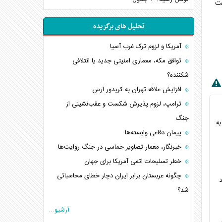
بت
تحلیل های برگزیده
آمریکا و لزوم ترک غرب آسیا
توافق مکه، معماری امنیتی جدید یا ائتلافی
شکننده؟
افزایش علاقه تهران به کریدور ارس
ترامپ، لزوم پذیرش شکست و عقب‌نشینی از
جنگ
به
پیمان دفاعی‌ وابسته‌ها
خبرنگار، معمار تصاویر حماسی در جنگ روایت‌ها
خطر تسلیحات اتمی آمریکا برای جهان
چگونه عربستان برابر ایران دچار خطای محاسباتی
د
شد؟
جاده ابریشم فضایی/ نفوذ راهبردی و فرازمینی
آرشیو...
چین