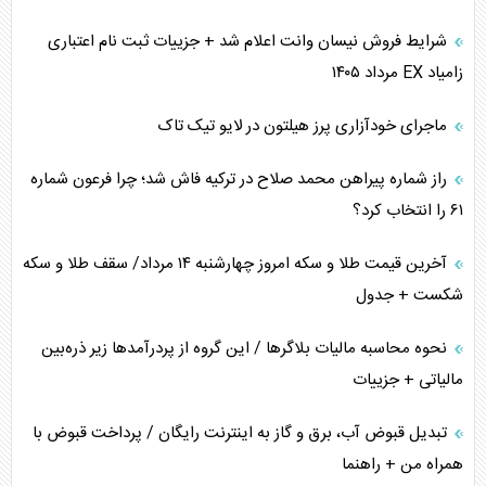
ترامپ و توهم خلع سلاح حماس
شرایط فروش نیسان وانت اعلام شد + جزییات ثبت نام اعتباری
زامیاد EX مرداد ۱۴۰۵
چرا کویت به دنبال شریک امنیتی جدید است؟
ماجرای خودآزاری پرز هیلتون در لایو تیک تاک
اعتراف غرب به قدرت ایران در تثبیت معادلات
راز شماره پیراهن محمد صلاح در ترکیه فاش شد؛ چرا فرعون شماره
خطای راهبردی ترامپ مقابل برزیل
۶۱ را انتخاب کرد؟
متن و حاشیه سفر نتانیاهو به آمریکا
آخرین قیمت طلا و سکه امروز چهارشنبه ۱۴ مرداد/ سقف طلا و سکه
شکست + جدول
نحوه محاسبه مالیات بلاگر‌ها / این گروه از پردرآمد‌ها زیر ذره‌بین
مالیاتی + جزییات
تبدیل قبوض آب، برق و گاز به اینترنت رایگان / پرداخت قبوض با
همراه من + راهنما