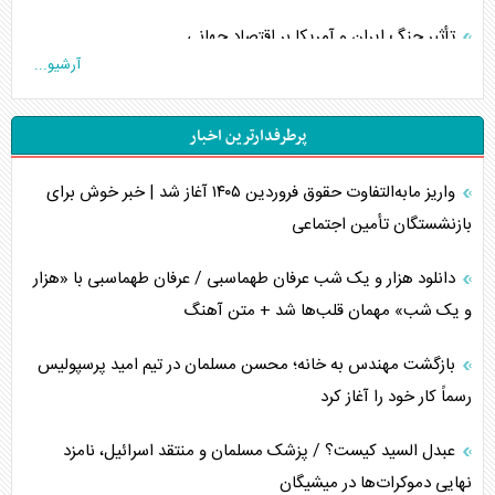
تأثیر جنگ ایران و آمریکا بر اقتصاد جهانی
آرشیو...
تخریب پل‌ها در اوکراین و فروپاشی روایت دوگانه غرب
پرطرفدارترین اخبار
اربعین، کابوس مشترک تل‌آویو-واشنگتن
واریز مابه‌التفاوت حقوق فروردین ۱۴۰۵ آغاز شد | خبر خوش برای
برنامه هفتم توسعه در نقطه کور سیاستگذاری
بازنشستگان تأمین اجتماعی
کنوانسیون دریای خزر در راستای منافع ملی است؟
دانلود هزار و یک شب عرفان طهماسبی / عرفان طهماسبی با «هزار
اوکراین بازوی مخرب آمریکا در غرب آسیا
و یک شب» مهمان قلب‌ها شد + متن آهنگ
اهمیت راهبردی اردن برای آمریکا
بازگشت مهندس به خانه؛ محسن مسلمان در تیم امید پرسپولیس
رسماً کار خود را آغاز کرد
پیام، ظرفیت بالفعل‌نشده تجارت ایران
عبدل السید کیست؟ / پزشک مسلمان و منتقد اسرائیل، نامزد
همسویی عربستان با سنتکام علیه متحدان ایران
نهایی دموکرات‌ها در میشیگان