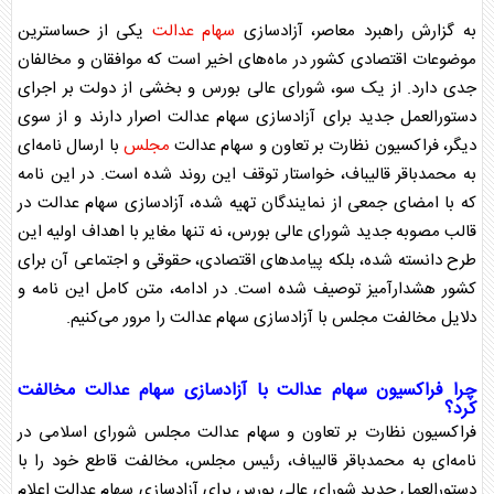
به گزارش راهبرد معاصر، آزادسازی
سهام عدالت
یکی از حساسترین
موضوعات اقتصادی کشور در ماه‌های اخیر است که موافقان و مخالفان
جدی دارد. از یک سو، شورای عالی بورس و بخشی از دولت بر اجرای
دستورالعمل جدید برای آزادسازی
سهام عدالت
اصرار دارند و از سوی
دیگر، فراکسیون نظارت بر تعاون و
سهام عدالت
مجلس
با ارسال نامه‌ای
به محمدباقر قالیباف، خواستار توقف این روند شده است. در این نامه
که با امضای جمعی از نمایندگان تهیه شده، آزادسازی
سهام عدالت
در
قالب مصوبه جدید شورای عالی بورس، نه تنها مغایر با اهداف اولیه این
طرح دانسته شده، بلکه پیامد‌های اقتصادی، حقوقی و اجتماعی آن برای
کشور هشدارآمیز توصیف شده است. در ادامه، متن کامل این نامه و
دلایل مخالفت
مجلس
با آزادسازی
سهام عدالت
را مرور می‌کنیم.
چرا فراکسیون
سهام عدالت
با آزادسازی
سهام عدالت
مخالفت
کرد؟
فراکسیون نظارت بر تعاون و
سهام عدالت
مجلس
شورای اسلامی در
نامه‌ای به محمدباقر قالیباف، رئیس
مجلس
، مخالفت قاطع خود را با
دستورالعمل جدید شورای عالی بورس برای آزادسازی
سهام عدالت
اعلام