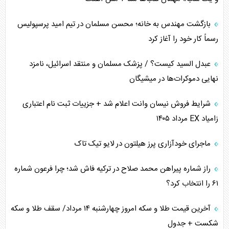
اهمیت راهبردی اردن برای آمریکا
بازگشت مهندس به خانه؛ محسن مسلمان در تیم امید پرسپولیس
رسماً کار خود را آغاز کرد
پیام، ظرفیت بالفعل‌نشده تجارت ایران
عبدل السید کیست؟ / پزشک مسلمان و منتقد اسرائیل، نامزد
همسویی عربستان با سنتکام علیه متحدان ایران
نهایی دموکرات‌ها در میشیگان
ترامپ و توهم خلع سلاح حماس
شرایط فروش نیسان وانت اعلام شد + جزییات ثبت نام اعتباری
زامیاد EX مرداد ۱۴۰۵
چرا کویت به دنبال شریک امنیتی جدید است؟
ماجرای خودآزاری پرز هیلتون در لایو تیک تاک
اعتراف غرب به قدرت ایران در تثبیت معادلات
راز شماره پیراهن محمد صلاح در ترکیه فاش شد؛ چرا فرعون شماره
خطای راهبردی ترامپ مقابل برزیل
۶۱ را انتخاب کرد؟
متن و حاشیه سفر نتانیاهو به آمریکا
آخرین قیمت طلا و سکه امروز چهارشنبه ۱۴ مرداد/ سقف طلا و سکه
شکست + جدول