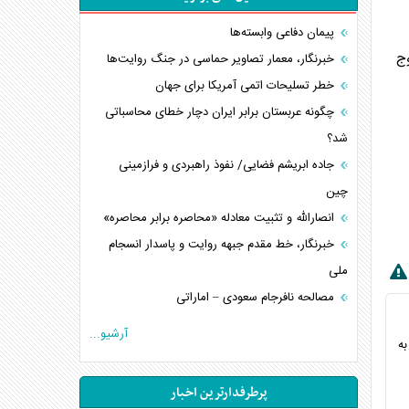
پیمان دفاعی‌ وابسته‌ها
وج
خبرنگار، معمار تصاویر حماسی در جنگ روایت‌ها
خطر تسلیحات اتمی آمریکا برای جهان
چگونه عربستان برابر ایران دچار خطای محاسباتی
شد؟
جاده ابریشم فضایی/ نفوذ راهبردی و فرازمینی
چین
انصارالله و تثبیت معادله «محاصره برابر محاصره»
خبرنگار، خط مقدم جبهه روایت و پاسدار انسجام
ملی
مصالحه نافرجام سعودی – اماراتی
محدودیت صادرات نفت عربستان
آرشیو...
به
پشت‌پرده خشم ترامپ از رسانه‌های منتقد
چگونه مقاومت صحنه جنگ را تغییر می‌دهد؟
پرطرفدارترین اخبار
جنگ رمضان و معضل حضور نظامیان آمریکایی