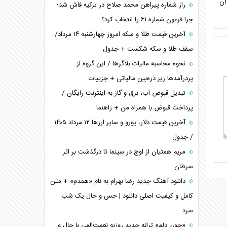
آن
راز شماره پیراهن محمد صلاح در ترکیه فاش شد؛
چرا فرعون شماره ۶۱ را انتخاب کرد؟
آخرین قیمت طلا و سکه امروز چهارشنبه ۱۴ مرداد/
سقف طلا و سکه شکست + جدول
نحوه محاسبه مالیات بلاگر‌ها / این گروه از
پردرآمد‌ها زیر ذره‌بین مالیاتی + جزییات
تبدیل قبوض آب، برق و گاز به اینترنت رایگان /
پرداخت قبوض با همراه من + راهنما
آخرین قیمت دلار، یورو و سایر ارز‌ها ۱۲ مرداد ۱۴۰۵
/ جدول
مریم همتیان از اوج در سینما تا درگذشت بر اثر
سرطان
دانلود آهنگ جدید رضا بهرام به نام «همدم» + متن
کامل و کیفیت اصلی دانلود | حس و حال یک شب
سرد
«جون دلم» ترانه جدید روزبه نعمت‌الهی با حال و