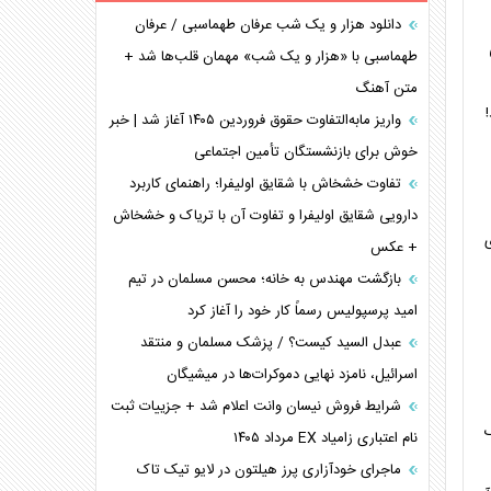
تحلیل جامع پدیده تراستی‌ها
دانلود هزار و یک شب عرفان طهماسبی / عرفان
تأثیر جنگ ایران و آمریکا بر اقتصاد جهانی
طهماسبی با «هزار و یک شب» مهمان قلب‌ها شد +
متن آهنگ
تخریب پل‌ها در اوکراین و فروپاشی روایت دوگانه
!
غرب
واریز مابه‌التفاوت حقوق فروردین ۱۴۰۵ آغاز شد | خبر
خوش برای بازنشستگان تأمین اجتماعی
اربعین، کابوس مشترک تل‌آویو-واشنگتن
برنامه هفتم توسعه در نقطه کور سیاستگذاری
تفاوت خشخاش با شقایق اولیفرا؛ راهنمای کاربرد
کنوانسیون دریای خزر در راستای منافع ملی است؟
دارویی شقایق اولیفرا و تفاوت آن با تریاک و خشخاش
ی
+ عکس
اوکراین بازوی مخرب آمریکا در غرب آسیا
اهمیت راهبردی اردن برای آمریکا
بازگشت مهندس به خانه؛ محسن مسلمان در تیم
امید پرسپولیس رسماً کار خود را آغاز کرد
عبدل السید کیست؟ / پزشک مسلمان و منتقد
اسرائیل، نامزد نهایی دموکرات‌ها در میشیگان
شرایط فروش نیسان وانت اعلام شد + جزییات ثبت
گ
نام اعتباری زامیاد EX مرداد ۱۴۰۵
ماجرای خودآزاری پرز هیلتون در لایو تیک تاک