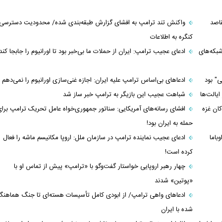
قاصد
واکنش تند ترامپ به افشای گزارش طبقه‌بندی شده/ محدودیت دسترسی
کنگره به اطلاعات
بکه‌های
ادعای عجیب ترامپ: ایران از حملات ما بی‌خبر بود تا اورانیوم را جابجا کند
ی" بود
ادعاهای بی‌اساس ترامپ علیه ایران: اجازه غنی‌سازی اورانیوم را نمی‌دهم
یالت‌ها
شباهت عجیب این بازیگر به ترامپ خبر ساز شد
ان غزه
افشای رسانه‌های آمریکایی: سناتور جمهوری‌خواه عامل تحریک ترامپ برا
حمله به ایران بود!
باما
ادعای عجیب نماینده ترامپ در سازمان ملل: اروپا مکانیسم ماشه را فعال
کرده است!
چهار رهبر اروپایی خواستار گفت‌و‌گو با «ترامپ» پیش از تماس او با
«پوتین» شدند
ادعاهای واهی ترامپ/ از ابودی کامل تأسیسات هسته‌ای تا جنگ هماهن
شده با ایران