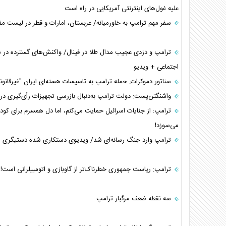
علیه غول‌های اینترنتی آمریکایی در راه است
سفر مهم ترامپ به خاورمیانه/ عربستان، امارات و قطر در لیست م
ترامپ و دزدی عجیب مدال طلا در فینال/ واکنش‌های گسترده در ش
اجتماعی + ویدیو
سناتور دموکرات: حمله ترامپ به تاسیسات هسته‌ای ایران "غیرقانون
واشنگتن‌پست: دولت ترامپ به‌دنبال بازرسی تجهیزات رأی‌گیری در ا
ترامپ: از جنایات اسرائیل حمایت می‌کنم، اما دل همسرم برای کودک
می‌سوزد!
ترامپ وارد جنگ رسانه‌ای شد/ ویدیوی دستکاری‌ شده دستیگری او
ترامپ: ریاست جمهوری خطرناک‌تر از گاوبازی و اتومبیلرانی است!
سه نقطه ضعف مرگبار ترامپ