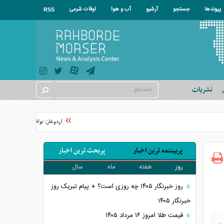
پیوندها
جستجو
آرشیو
آب و هوا
اوقات شرعی
RSS
نشریات
اردوغان: توافق‌نامه مکه هیچ کشو
پربیننده ترین اخبار
پربحث ترین اخبار
روز
هفته
ماه
سال
روز خبرنگار ۱۴۰۵ چه روزی است؟ + پیام تبریک روز
خبرنگار ۱۴۰۵
قیمت طلا امروز ۱۶ مرداد ۱۴۰۵