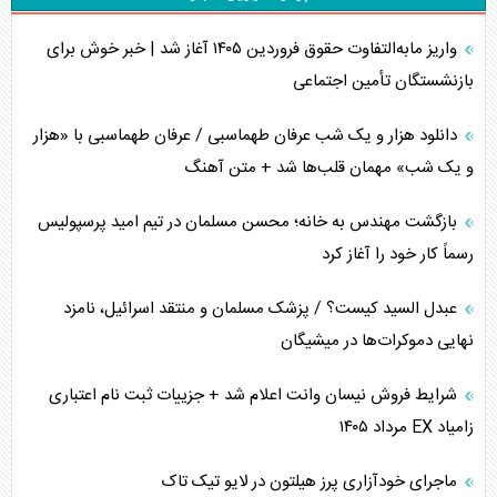
اهمیت راهبردی اردن برای آمریکا
واریز مابه‌التفاوت حقوق فروردین ۱۴۰۵ آغاز شد | خبر خوش برای
پیام، ظرفیت بالفعل‌نشده تجارت ایران
بازنشستگان تأمین اجتماعی
همسویی عربستان با سنتکام علیه متحدان ایران
دانلود هزار و یک شب عرفان طهماسبی / عرفان طهماسبی با «هزار
ترامپ و توهم خلع سلاح حماس
و یک شب» مهمان قلب‌ها شد + متن آهنگ
چرا کویت به دنبال شریک امنیتی جدید است؟
بازگشت مهندس به خانه؛ محسن مسلمان در تیم امید پرسپولیس
رسماً کار خود را آغاز کرد
اعتراف غرب به قدرت ایران در تثبیت معادلات
عبدل السید کیست؟ / پزشک مسلمان و منتقد اسرائیل، نامزد
خطای راهبردی ترامپ مقابل برزیل
نهایی دموکرات‌ها در میشیگان
متن و حاشیه سفر نتانیاهو به آمریکا
شرایط فروش نیسان وانت اعلام شد + جزییات ثبت نام اعتباری
زامیاد EX مرداد ۱۴۰۵
نقش راهبردی ایران در دیپلماسی غذایی جهان
ماجرای خودآزاری پرز هیلتون در لایو تیک تاک
فضای مجازی، چالش تربیتی خانواده‌ها