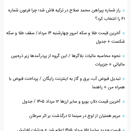
راز شماره پیراهن محمد صلاح در ترکیه فاش شد؛ چرا فرعون شماره
پیامدهای خطرناک حمله اوکراین به کشتی ایرانی
۶۱ را انتخاب کرد؟
تجارت خارجی، تحریم و محاصره
آخرین قیمت طلا و سکه امروز چهارشنبه ۱۴ مرداد/ سقف طلا و سکه
شکست + جدول
نحوه محاسبه مالیات بلاگر‌ها / این گروه از پردرآمد‌ها زیر ذره‌بین
مالیاتی + جزییات
تبدیل قبوض آب، برق و گاز به اینترنت رایگان / پرداخت قبوض با
همراه من + راهنما
آخرین قیمت دلار، یورو و سایر ارز‌ها ۱۲ مرداد ۱۴۰۵ / جدول
مریم همتیان از اوج در سینما تا درگذشت بر اثر سرطان
قیمت جدید سایپا ۱۵۱ مرداد ۱۴۰۵ اعلام شد + جزئیات افزایش