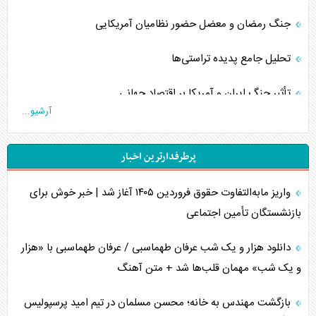
جنگ رمضان و معضل حضور نظامیان آمریکایی
تحلیل جامع پدیده تراستی‌ها
تأثیر جنگ ایران و آمریکا بر اقتصاد جهانی
آرشیو...
تخریب پل‌ها در اوکراین و فروپاشی روایت دوگانه غرب
پرطرفدارترین اخبار
اربعین، کابوس مشترک تل‌آویو-واشنگتن
واریز مابه‌التفاوت حقوق فروردین ۱۴۰۵ آغاز شد | خبر خوش برای
برنامه هفتم توسعه در نقطه کور سیاستگذاری
بازنشستگان تأمین اجتماعی
کنوانسیون دریای خزر در راستای منافع ملی است؟
دانلود هزار و یک شب عرفان طهماسبی / عرفان طهماسبی با «هزار
اوکراین بازوی مخرب آمریکا در غرب آسیا
و یک شب» مهمان قلب‌ها شد + متن آهنگ
اهمیت راهبردی اردن برای آمریکا
بازگشت مهندس به خانه؛ محسن مسلمان در تیم امید پرسپولیس