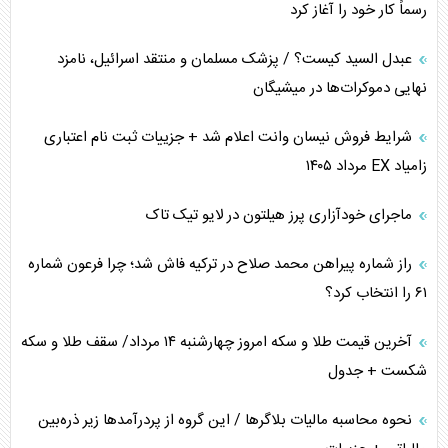
رسماً کار خود را آغاز کرد
پیام، ظرفیت بالفعل‌نشده تجارت ایران
عبدل السید کیست؟ / پزشک مسلمان و منتقد اسرائیل، نامزد
همسویی عربستان با سنتکام علیه متحدان ایران
نهایی دموکرات‌ها در میشیگان
ترامپ و توهم خلع سلاح حماس
شرایط فروش نیسان وانت اعلام شد + جزییات ثبت نام اعتباری
زامیاد EX مرداد ۱۴۰۵
چرا کویت به دنبال شریک امنیتی جدید است؟
ماجرای خودآزاری پرز هیلتون در لایو تیک تاک
اعتراف غرب به قدرت ایران در تثبیت معادلات
راز شماره پیراهن محمد صلاح در ترکیه فاش شد؛ چرا فرعون شماره
خطای راهبردی ترامپ مقابل برزیل
۶۱ را انتخاب کرد؟
متن و حاشیه سفر نتانیاهو به آمریکا
آخرین قیمت طلا و سکه امروز چهارشنبه ۱۴ مرداد/ سقف طلا و سکه
شکست + جدول
نحوه محاسبه مالیات بلاگر‌ها / این گروه از پردرآمد‌ها زیر ذره‌بین