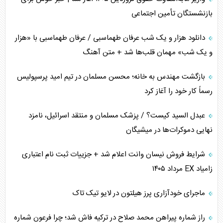
تأثیر جنگ ایران و آمریکا بر اقتصاد جهانی
بازنشستگان تأمین اجتماعی
تخریب پل‌ها در اوکراین و فروپاشی روایت دوگانه غرب
دانلود هزار و یک شب عرفان طهماسبی / عرفان طهماسبی با «هزار
اربعین، کابوس مشترک تل‌آویو-واشنگتن
و یک شب» مهمان قلب‌ها شد + متن آهنگ
برنامه هفتم توسعه در نقطه کور سیاستگذاری
بازگشت مهندس به خانه؛ محسن مسلمان در تیم امید پرسپولیس
رسماً کار خود را آغاز کرد
کنوانسیون دریای خزر در راستای منافع ملی است؟
عبدل السید کیست؟ / پزشک مسلمان و منتقد اسرائیل، نامزد
اوکراین بازوی مخرب آمریکا در غرب آسیا
نهایی دموکرات‌ها در میشیگان
اهمیت راهبردی اردن برای آمریکا
شرایط فروش نیسان وانت اعلام شد + جزییات ثبت نام اعتباری
زامیاد EX مرداد ۱۴۰۵
پیام، ظرفیت بالفعل‌نشده تجارت ایران
ماجرای خودآزاری پرز هیلتون در لایو تیک تاک
همسویی عربستان با سنتکام علیه متحدان ایران
راز شماره پیراهن محمد صلاح در ترکیه فاش شد؛ چرا فرعون شماره
ترامپ و توهم خلع سلاح حماس