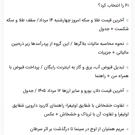
۶۱ را انتخاب کرد؟
چرا کویت به دنبال شریک امنیتی جدید است؟
آخرین قیمت طلا و سکه امروز چهارشنبه ۱۴ مرداد/ سقف طلا و سکه
شکست + جدول
نحوه محاسبه مالیات بلاگر‌ها / این گروه از پردرآمد‌ها زیر ذره‌بین
مالیاتی + جزییات
تبدیل قبوض آب، برق و گاز به اینترنت رایگان / پرداخت قبوض با
همراه من + راهنما
آخرین قیمت دلار، یورو و سایر ارز‌ها ۱۲ مرداد ۱۴۰۵ / جدول
تفاوت خشخاش با شقایق اولیفرا؛ راهنمای کاربرد دارویی شقایق
اولیفرا و تفاوت آن با تریاک و خشخاش + عکس
مریم همتیان از اوج در سینما تا درگذشت بر اثر سرطان