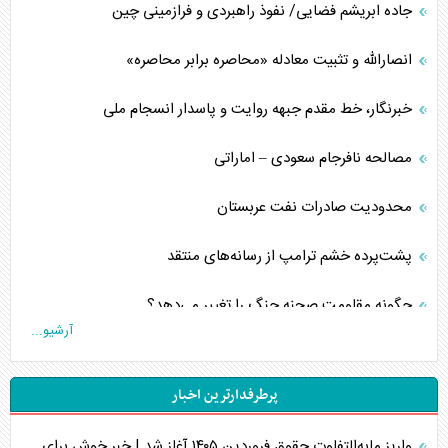
جاده ابریشم فضایی/ نفوذ راهبردی و فرازمینی چین
انصارالله و تثبیت معادله «محاصره برابر محاصره»
خبرنگار، خط مقدم جبهه روایت و پاسدار انسجام ملی
مصالحه نافرجام سعودی – اماراتی
محدودیت صادرات نفت عربستان
پشت‌پرده خشم ترامپ از رسانه‌های منتقد
چگونه مقاومت صحنه جنگ را تغییر می‌دهد؟
آرشیو...
جنگ رمضان و معضل حضور نظامیان آمریکایی
پرطرفدارترین اخبار
تحلیل جامع پدیده تراستی‌ها
واریز مابه‌التفاوت حقوق فروردین ۱۴۰۵ آغاز شد | خبر خوش برای