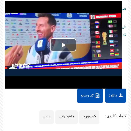
صفحه اصلی
ورزش
»
تاریخ انتشار:
۱۸:۱۸ - ۱۳ تير ۱۴۰۵ -
2026 July 04
کد خبر:
۳۱۲۳۷۱
Play
Video
دانلود
کد ویدیو
کیپ ورد
جام جهانی
مسی
کلمات کلیدی: