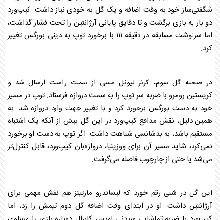
شگفتی‌ساز خود به وقت اضافه و یک گل به خودی نیاز داشت. کیپ‌ورد
دو بار به بازی برگشت و تا دقایق پایانی
آرژانتین
را تحت فشار گذاشت،
اما سرنوشت مسابقه در دقیقه ۱۱۱ با برخورد توپ به دینی بورگس تغییر
کرد.
در صحنه گل سوم، کرنر لیونل مسی از سمت راست ارسال شد و
کریستین رومرو با ضربه سر توپ را به سمت دروازه فرستاد. توپ در مسیر
خود به دست بورگس برخورد کرد و با تغییر جهت وارد دروازه شد. به
همین دلیل، نقش مدافع کیپ‌ورد در این گل بیش از آنکه یک اشتباه
مستقیم باشد، به بدشانسی شباهت داشت. اگر توپ به دست او برخورد
نمی‌کرد، شاید مسیر آن برای ووزینیا، دروازه‌بان کیپ‌ورد، قابل کنترل‌تر
می‌شد یا حتی از چارچوب فاصله می‌گرفت.
این گل در شبی رقم خورد که لیساندرو مارتینز هم نقش مهمی برای
آرژانتین
داشت. او در ابتدای وقت اضافه گل دوم تیمش را زد، اما
کیپ‌ورد با ضربه تماشایی سیدنی لوپس کابرال دوباره بازی را مساوی