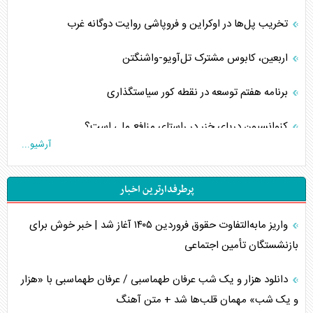
تخریب پل‌ها در اوکراین و فروپاشی روایت دوگانه غرب
اربعین، کابوس مشترک تل‌آویو-واشنگتن
برنامه هفتم توسعه در نقطه کور سیاستگذاری
کنوانسیون دریای خزر در راستای منافع ملی است؟
آرشیو...
اوکراین بازوی مخرب آمریکا در غرب آسیا
پرطرفدارترین اخبار
اهمیت راهبردی اردن برای آمریکا
واریز مابه‌التفاوت حقوق فروردین ۱۴۰۵ آغاز شد | خبر خوش برای
پیام، ظرفیت بالفعل‌نشده تجارت ایران
بازنشستگان تأمین اجتماعی
همسویی عربستان با سنتکام علیه متحدان ایران
دانلود هزار و یک شب عرفان طهماسبی / عرفان طهماسبی با «هزار
ترامپ و توهم خلع سلاح حماس
و یک شب» مهمان قلب‌ها شد + متن آهنگ