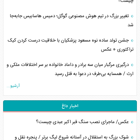
چیست؟
تغییر بزرگ در تیم هوش مصنوعی گوگل؛ دمیس هاسابیس جابه‌جا
شد
جشن تولد ساده نوه مسعود پزشکیان با خلاقیت درست کردن کیک
تراکتوری + عکس
درگیری مرگبار میان سه برادر و داماد خانواده بر سر اختلافات ملکی و
ارث / همسایه بی‌طرف در دعوا به قتل رسید
آرشیو...
اخبار داغ
عکس/ ماجرای نصب سنگ قبر اکبر عبدی چیست؟
شوک بزرگ به استقلال در آستانه شروع لیگ برتر / پنجره نقل و