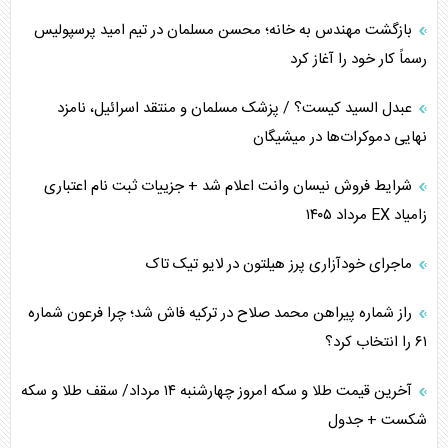
چرا کویت به دنبال شریک امنیتی جدید است؟
بازگشت مهندس به خانه؛ محسن مسلمان در تیم امید پرسپولیس
رسماً کار خود را آغاز کرد
اعتراف غرب به قدرت ایران در تثبیت معادلات
عبدل السید کیست؟ / پزشک مسلمان و منتقد اسرائیل، نامزد
خطای راهبردی ترامپ مقابل برزیل
نهایی دموکرات‌ها در میشیگان
متن و حاشیه سفر نتانیاهو به آمریکا
شرایط فروش نیسان وانت اعلام شد + جزییات ثبت نام اعتباری
زامیاد EX مرداد ۱۴۰۵
نقش راهبردی ایران در دیپلماسی غذایی جهان
ماجرای خودآزاری پرز هیلتون در لایو تیک تاک
فضای مجازی، چالش تربیتی خانواده‌ها
راز شماره پیراهن محمد صلاح در ترکیه فاش شد؛ چرا فرعون شماره
پیامدهای خطرناک حمله اوکراین به کشتی ایرانی
۶۱ را انتخاب کرد؟
تجارت خارجی، تحریم و محاصره
آخرین قیمت طلا و سکه امروز چهارشنبه ۱۴ مرداد/ سقف طلا و سکه
شکست + جدول