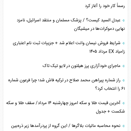
رسماً کار خود را آغاز کرد
کنوانسیون دریای خزر در راستای منافع ملی است؟
عبدل السید کیست؟ / پزشک مسلمان و منتقد اسرائیل، نامزد
اوکراین بازوی مخرب آمریکا در غرب آسیا
نهایی دموکرات‌ها در میشیگان
اهمیت راهبردی اردن برای آمریکا
شرایط فروش نیسان وانت اعلام شد + جزییات ثبت نام اعتباری
زامیاد EX مرداد ۱۴۰۵
پیام، ظرفیت بالفعل‌نشده تجارت ایران
ماجرای خودآزاری پرز هیلتون در لایو تیک تاک
همسویی عربستان با سنتکام علیه متحدان ایران
راز شماره پیراهن محمد صلاح در ترکیه فاش شد؛ چرا فرعون شماره
ترامپ و توهم خلع سلاح حماس
۶۱ را انتخاب کرد؟
چرا کویت به دنبال شریک امنیتی جدید است؟
آخرین قیمت طلا و سکه امروز چهارشنبه ۱۴ مرداد/ سقف طلا و سکه
شکست + جدول
نحوه محاسبه مالیات بلاگر‌ها / این گروه از پردرآمد‌ها زیر ذره‌بین