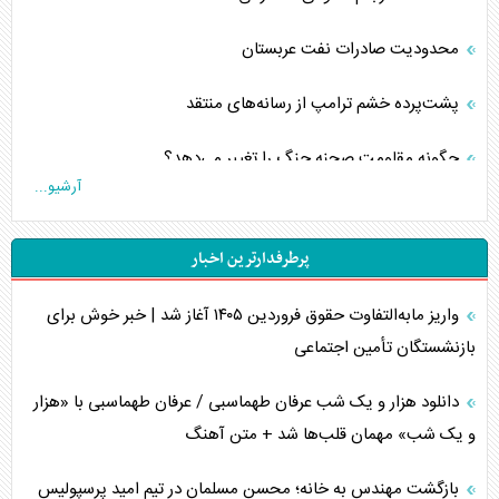
محدودیت صادرات نفت عربستان
پشت‌پرده خشم ترامپ از رسانه‌های منتقد
چگونه مقاومت صحنه جنگ را تغییر می‌دهد؟
آرشیو...
جنگ رمضان و معضل حضور نظامیان آمریکایی
پرطرفدارترین اخبار
تحلیل جامع پدیده تراستی‌ها
واریز مابه‌التفاوت حقوق فروردین ۱۴۰۵ آغاز شد | خبر خوش برای
تأثیر جنگ ایران و آمریکا بر اقتصاد جهانی
بازنشستگان تأمین اجتماعی
تخریب پل‌ها در اوکراین و فروپاشی روایت دوگانه غرب
دانلود هزار و یک شب عرفان طهماسبی / عرفان طهماسبی با «هزار
اربعین، کابوس مشترک تل‌آویو-واشنگتن
و یک شب» مهمان قلب‌ها شد + متن آهنگ
برنامه هفتم توسعه در نقطه کور سیاستگذاری
بازگشت مهندس به خانه؛ محسن مسلمان در تیم امید پرسپولیس