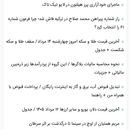
ماجرای خودآزاری پرز هیلتون در لایو تیک تاک
فضای مجازی، چالش تربیتی خانواده‌ها
راز شماره پیراهن محمد صلاح در ترکیه فاش شد؛ چرا فرعون شماره
پیامدهای خطرناک حمله اوکراین به کشتی ایرانی
۶۱ را انتخاب کرد؟
تجارت خارجی، تحریم و محاصره
آخرین قیمت طلا و سکه امروز چهارشنبه ۱۴ مرداد/ سقف طلا و سکه
شکست + جدول
نحوه محاسبه مالیات بلاگر‌ها / این گروه از پردرآمد‌ها زیر ذره‌بین
مالیاتی + جزییات
تبدیل قبوض آب، برق و گاز به اینترنت رایگان / پرداخت قبوض با
همراه من + راهنما
آخرین قیمت دلار، یورو و سایر ارز‌ها ۱۲ مرداد ۱۴۰۵ / جدول
مریم همتیان از اوج در سینما تا درگذشت بر اثر سرطان