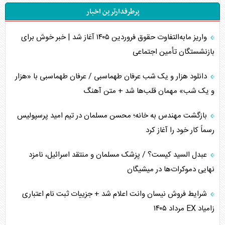
پرطرفدارترین اخبار
اهمیت راهبردی اردن برای آمریکا
واریز مابه‌التفاوت حقوق فروردین ۱۴۰۵ آغاز شد | خبر خوش برای
پیام، ظرفیت بالفعل‌نشده تجارت ایران
بازنشستگان تأمین اجتماعی
همسویی عربستان با سنتکام علیه متحدان ایران
دانلود هزار و یک شب عرفان طهماسبی / عرفان طهماسبی با «هزار
ترامپ و توهم خلع سلاح حماس
و یک شب» مهمان قلب‌ها شد + متن آهنگ
چرا کویت به دنبال شریک امنیتی جدید است؟
بازگشت مهندس به خانه؛ محسن مسلمان در تیم امید پرسپولیس
رسماً کار خود را آغاز کرد
اعتراف غرب به قدرت ایران در تثبیت معادلات
عبدل السید کیست؟ / پزشک مسلمان و منتقد اسرائیل، نامزد
خطای راهبردی ترامپ مقابل برزیل
نهایی دموکرات‌ها در میشیگان
متن و حاشیه سفر نتانیاهو به آمریکا
شرایط فروش نیسان وانت اعلام شد + جزییات ثبت نام اعتباری
زامیاد EX مرداد ۱۴۰۵
نقش راهبردی ایران در دیپلماسی غذایی جهان