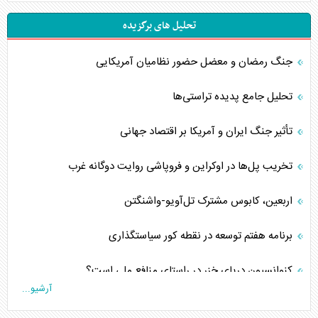
تحلیل های برگزیده
جنگ رمضان و معضل حضور نظامیان آمریکایی
تحلیل جامع پدیده تراستی‌ها
تأثیر جنگ ایران و آمریکا بر اقتصاد جهانی
تخریب پل‌ها در اوکراین و فروپاشی روایت دوگانه غرب
اربعین، کابوس مشترک تل‌آویو-واشنگتن
برنامه هفتم توسعه در نقطه کور سیاستگذاری
کنوانسیون دریای خزر در راستای منافع ملی است؟
آرشیو...
اوکراین بازوی مخرب آمریکا در غرب آسیا