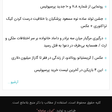
رونمایی از شماره ۷،۸ و ۱۰ جدید پرسپولیس
جشن تولد ساده نوه مسعود پزشکیان با خلاقیت درست کردن کیک
تراکتوری + عکس
درگیری مرگبار میان سه برادر و داماد خانواده بر سر اختلافات ملکی و
ارث / همسایه بی‌طرف در دعوا به قتل رسید
عکس | کریستیانو رونالدو، از زندگی در فقر تا گاراژ میلیون دلاری
این ۴ بازیکن در آخرین لیست خرید پرسپولیس
آرشیو...
کلیه حقوق محفوظ است، استفاده از مطالب با ذکر منبع بلامانع است.
طراحی و تولید:
"ایران سامانه"