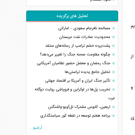
تحلیل های برگزیده
یم
مصالحه نافرجام سعودی – اماراتی
محدودیت صادرات نفت عربستان
پشت‌پرده خشم ترامپ از رسانه‌های منتقد
چگونه مقاومت صحنه جنگ را تغییر می‌دهد؟
از
جنگ رمضان و معضل حضور نظامیان آمریکایی
تحلیل جامع پدیده تراستی‌ها
تأثیر جنگ ایران و آمریکا بر اقتصاد جهانی
 و
تخریب پل‌ها در اوکراین و فروپاشی روایت دوگانه
غرب
اربعین، کابوس مشترک تل‌آویو-واشنگتن
برنامه هفتم توسعه در نقطه کور سیاستگذاری
ی
کنوانسیون دریای خزر در راستای منافع ملی است؟
آرشیو...
اوکراین بازوی مخرب آمریکا در غرب آسیا