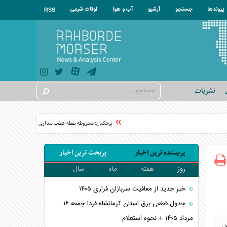
پیوندها
جستجو
آرشیو
آب و هوا
اوقات شرعی
RSS
نشریات
پزشکیان: مشروطه نقطه عطف بیداری و آزادی‌خواهی ملت ای
پربیننده ترین اخبار
پربحث ترین اخبار
روز
هفته
ماه
سال
خبر جدید از معافیت سربازان فراری ۱۴۰۵
جدول قطعی برق استان کرمانشاه فردا جمعه ۱۶
مرداد ۱۴۰۵ + نحوه استعلام