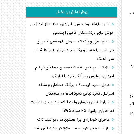
اهمیت راهبردی اردن برای آمریکا
پرطرفدارترین اخبار
هم
پیام، ظرفیت بالفعل‌نشده تجارت ایران
همسویی عربستان با سنتکام علیه متحدان ایران
واریز مابه‌التفاوت حقوق فروردین ۱۴۰۵ آغاز شد | خبر
ترامپ و توهم خلع سلاح حماس
خوش برای بازنشستگان تأمین اجتماعی
چرا کویت به دنبال شریک امنیتی جدید است؟
دانلود هزار و یک شب عرفان طهماسبی / عرفان
اعتراف غرب به قدرت ایران در تثبیت معادلات
طهماسبی با «هزار و یک شب» مهمان قلب‌ها شد +
متن آهنگ
خطای راهبردی ترامپ مقابل برزیل
ر شهید
متن و حاشیه سفر نتانیاهو به آمریکا
بازگشت مهندس به خانه؛ محسن مسلمان در تیم
امید پرسپولیس رسماً کار خود را آغاز کرد
عبدل السید کیست؟ / پزشک مسلمان و منتقد
اسرائیل، نامزد نهایی دموکرات‌ها در میشیگان
حرم در
شرایط فروش نیسان وانت اعلام شد + جزییات ثبت
یع در شهر قم
نام اعتباری زامیاد EX مرداد ۱۴۰۵
زی
ماجرای خودآزاری پرز هیلتون در لایو تیک تاک
راز شماره پیراهن محمد صلاح در ترکیه فاش شد؛