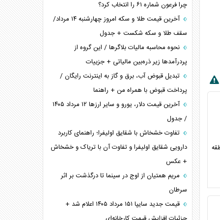
چرا فرعون شماره ۶۱ را انتخاب کرد؟
آخرین قیمت طلا و سکه امروز چهارشنبه ۱۴ مرداد/
سقف طلا و سکه شکست + جدول
نحوه محاسبه مالیات بلاگر‌ها / این گروه از
پردرآمد‌ها زیر ذره‌بین مالیاتی + جزییات
تبدیل قبوض آب، برق و گاز به اینترنت رایگان /
پرداخت قبوض با همراه من + راهنما
آخرین قیمت دلار، یورو و سایر ارز‌ها ۱۲ مرداد ۱۴۰۵
/ جدول
تفاوت خشخاش با شقایق اولیفرا؛ راهنمای کاربرد
دارویی شقایق اولیفرا و تفاوت آن با تریاک و خشخاش
طقه
+ عکس
مریم همتیان از اوج در سینما تا درگذشت بر اثر
سرطان
قیمت جدید سایپا ۱۵۱ مرداد ۱۴۰۵ اعلام شد +
جزئیات افزایش قیمت کارخانه‌ای