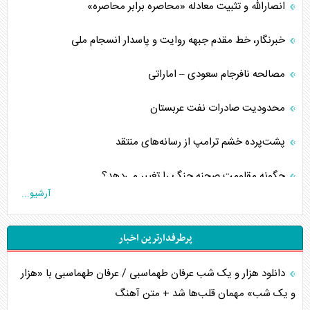
انصارالله و تثبیت معادله «محاصره برابر محاصره»
خبرنگار، خط مقدم جبهه روایت و پاسدار انسجام ملی
مصالحه نافرجام سعودی – اماراتی
محدودیت صادرات نفت عربستان
پشت‌پرده خشم ترامپ از رسانه‌های منتقد
چگونه مقاومت صحنه جنگ را تغییر می‌دهد؟
آرشیو...
جنگ رمضان و معضل حضور نظامیان آمریکایی
پرطرفدارترین اخبار
تحلیل جامع پدیده تراستی‌ها
دانلود هزار و یک شب عرفان طهماسبی / عرفان طهماسبی با «هزار
تأثیر جنگ ایران و آمریکا بر اقتصاد جهانی
و یک شب» مهمان قلب‌ها شد + متن آهنگ