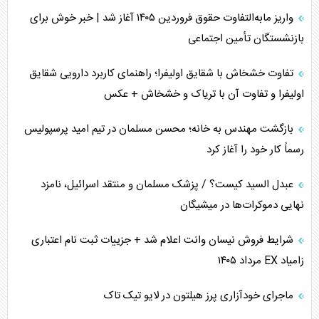
تخریب پل‌ها در اوکراین و فروپاشی روایت دوگانه غرب
واریز مابه‌التفاوت حقوق فروردین ۱۴۰۵ آغاز شد | خبر خوش برای
اربعین، کابوس مشترک تل‌آویو-واشنگتن
بازنشستگان تأمین اجتماعی
برنامه هفتم توسعه در نقطه کور سیاستگذاری
تفاوت خشخاش با شقایق اولیفرا؛ راهنمای کاربرد دارویی شقایق
اولیفرا و تفاوت آن با تریاک و خشخاش + عکس
کنوانسیون دریای خزر در راستای منافع ملی است؟
بازگشت مهندس به خانه؛ محسن مسلمان در تیم امید پرسپولیس
اوکراین بازوی مخرب آمریکا در غرب آسیا
رسماً کار خود را آغاز کرد
اهمیت راهبردی اردن برای آمریکا
عبدل السید کیست؟ / پزشک مسلمان و منتقد اسرائیل، نامزد
نهایی دموکرات‌ها در میشیگان
پیام، ظرفیت بالفعل‌نشده تجارت ایران
شرایط فروش نیسان وانت اعلام شد + جزییات ثبت نام اعتباری
همسویی عربستان با سنتکام علیه متحدان ایران
زامیاد EX مرداد ۱۴۰۵
ترامپ و توهم خلع سلاح حماس
ماجرای خودآزاری پرز هیلتون در لایو تیک تاک
چرا کویت به دنبال شریک امنیتی جدید است؟