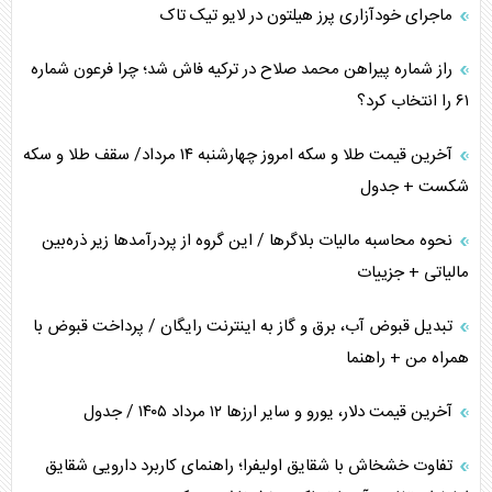
ماجرای خودآزاری پرز هیلتون در لایو تیک تاک
همسویی عربستان با سنتکام علیه متحدان ایران
راز شماره پیراهن محمد صلاح در ترکیه فاش شد؛ چرا فرعون شماره
ترامپ و توهم خلع سلاح حماس
۶۱ را انتخاب کرد؟
چرا کویت به دنبال شریک امنیتی جدید است؟
آخرین قیمت طلا و سکه امروز چهارشنبه ۱۴ مرداد/ سقف طلا و سکه
شکست + جدول
نحوه محاسبه مالیات بلاگر‌ها / این گروه از پردرآمد‌ها زیر ذره‌بین
مالیاتی + جزییات
تبدیل قبوض آب، برق و گاز به اینترنت رایگان / پرداخت قبوض با
همراه من + راهنما
آخرین قیمت دلار، یورو و سایر ارز‌ها ۱۲ مرداد ۱۴۰۵ / جدول
تفاوت خشخاش با شقایق اولیفرا؛ راهنمای کاربرد دارویی شقایق