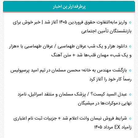
پرطرفدارترین اخبار
تحلیل جامع پدیده تراستی‌ها
واریز مابه‌التفاوت حقوق فروردین ۱۴۰۵ آغاز شد | خبر خوش برای
تأثیر جنگ ایران و آمریکا بر اقتصاد جهانی
بازنشستگان تأمین اجتماعی
تخریب پل‌ها در اوکراین و فروپاشی روایت دوگانه غرب
دانلود هزار و یک شب عرفان طهماسبی / عرفان طهماسبی با «هزار
اربعین، کابوس مشترک تل‌آویو-واشنگتن
و یک شب» مهمان قلب‌ها شد + متن آهنگ
برنامه هفتم توسعه در نقطه کور سیاستگذاری
بازگشت مهندس به خانه؛ محسن مسلمان در تیم امید پرسپولیس
رسماً کار خود را آغاز کرد
کنوانسیون دریای خزر در راستای منافع ملی است؟
عبدل السید کیست؟ / پزشک مسلمان و منتقد اسرائیل، نامزد
اوکراین بازوی مخرب آمریکا در غرب آسیا
نهایی دموکرات‌ها در میشیگان
اهمیت راهبردی اردن برای آمریکا
شرایط فروش نیسان وانت اعلام شد + جزییات ثبت نام اعتباری
زامیاد EX مرداد ۱۴۰۵
پیام، ظرفیت بالفعل‌نشده تجارت ایران