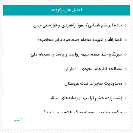
تحلیل های برگزیده
جاده ابریشم فضایی/ نفوذ راهبردی و فرازمینی چین
انصارالله و تثبیت معادله «محاصره برابر محاصره»
خبرنگار، خط مقدم جبهه روایت و پاسدار انسجام ملی
مصالحه نافرجام سعودی – اماراتی
محدودیت صادرات نفت عربستان
پشت‌پرده خشم ترامپ از رسانه‌های منتقد
چگونه مقاومت صحنه جنگ را تغییر می‌دهد؟
آرشیو...
جنگ رمضان و معضل حضور نظامیان آمریکایی