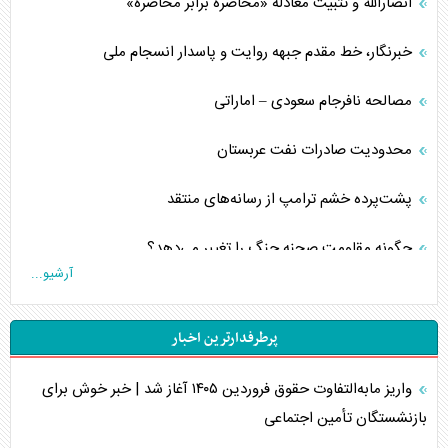
انصارالله و تثبیت معادله «محاصره برابر محاصره»
خبرنگار، خط مقدم جبهه روایت و پاسدار انسجام ملی
مصالحه نافرجام سعودی – اماراتی
محدودیت صادرات نفت عربستان
پشت‌پرده خشم ترامپ از رسانه‌های منتقد
چگونه مقاومت صحنه جنگ را تغییر می‌دهد؟
آرشیو...
جنگ رمضان و معضل حضور نظامیان آمریکایی
پرطرفدارترین اخبار
تحلیل جامع پدیده تراستی‌ها
واریز مابه‌التفاوت حقوق فروردین ۱۴۰۵ آغاز شد | خبر خوش برای
تأثیر جنگ ایران و آمریکا بر اقتصاد جهانی
بازنشستگان تأمین اجتماعی
تخریب پل‌ها در اوکراین و فروپاشی روایت دوگانه غرب