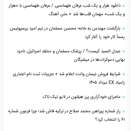
دانلود هزار و یک شب عرفان طهماسبی / عرفان طهماسبی با «هزار
اربعین، کابوس مشترک تل‌آویو-واشنگتن
و یک شب» مهمان قلب‌ها شد + متن آهنگ
برنامه هفتم توسعه در نقطه کور سیاستگذاری
بازگشت مهندس به خانه؛ محسن مسلمان در تیم امید پرسپولیس
رسماً کار خود را آغاز کرد
کنوانسیون دریای خزر در راستای منافع ملی است؟
عبدل السید کیست؟ / پزشک مسلمان و منتقد اسرائیل، نامزد
اوکراین بازوی مخرب آمریکا در غرب آسیا
نهایی دموکرات‌ها در میشیگان
اهمیت راهبردی اردن برای آمریکا
شرایط فروش نیسان وانت اعلام شد + جزییات ثبت نام اعتباری
زامیاد EX مرداد ۱۴۰۵
پیام، ظرفیت بالفعل‌نشده تجارت ایران
ماجرای خودآزاری پرز هیلتون در لایو تیک تاک
همسویی عربستان با سنتکام علیه متحدان ایران
راز شماره پیراهن محمد صلاح در ترکیه فاش شد؛ چرا فرعون شماره
ترامپ و توهم خلع سلاح حماس
۶۱ را انتخاب کرد؟
چرا کویت به دنبال شریک امنیتی جدید است؟