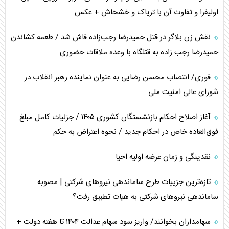
اولیفرا و تفاوت آن با تریاک و خشخاش + عکس
پشت‌پرده خشم ترامپ از رسانه‌های منتقد
نقش زن بلاگر در قتل حمیدرضا رجب‌زاده فاش شد / طعمه کشاندن
چگونه مقاومت صحنه جنگ را تغییر می‌دهد؟
حمیدرضا رجب زاده به قتلگاه با وعده ملاقات حضوری
جنگ رمضان و معضل حضور نظامیان آمریکایی
فوری/ انتصاب محسن رضایی به عنوان نماینده رهبر انقلاب در
شورای عالی امنیت ملی
تحلیل جامع پدیده تراستی‌ها
آغاز اصلاح احکام بازنشستگان کشوری ۱۴۰۵ / جزئیات کامل مبلغ
تأثیر جنگ ایران و آمریکا بر اقتصاد جهانی
فوق‌العاده خاص در احکام جدید / نحوه اعتراض به حکم
تخریب پل‌ها در اوکراین و فروپاشی روایت دوگانه غرب
نقدینگی و زمان عرضه اولیه احیا
اربعین، کابوس مشترک تل‌آویو-واشنگتن
تازه‌ترین جزییات طرح ساماندهی نیرو‌های شرکتی | مصوبه
ساماندهی نیرو‌های شرکتی به هیات تطبیق رفت؟
سهامداران بخوانند/ واریز سود سهام عدالت ۱۴۰۴ تا هفته دولت +