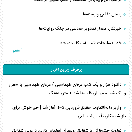
پیمان دفاعی‌ وابسته‌ها
خبرنگار، معمار تصاویر حماسی در جنگ روایت‌ها
خطر تسلیحات اتمی آمریکا برای جهان
آرشیو...
چگونه عربستان برابر ایران دچار خطای محاسباتی شد؟
پرطرفدارترین اخبار
جاده ابریشم فضایی/ نفوذ راهبردی و فرازمینی چین
دانلود هزار و یک شب عرفان طهماسبی / عرفان طهماسبی با «هزار
انصارالله و تثبیت معادله «محاصره برابر محاصره»
و یک شب» مهمان قلب‌ها شد + متن آهنگ
خبرنگار، خط مقدم جبهه روایت و پاسدار انسجام ملی
واریز مابه‌التفاوت حقوق فروردین ۱۴۰۵ آغاز شد | خبر خوش برای
مصالحه نافرجام سعودی – اماراتی
بازنشستگان تأمین اجتماعی
محدودیت صادرات نفت عربستان
تفاوت خشخاش با شقایق اولیفرا؛ راهنمای کاربرد دارویی شقایق