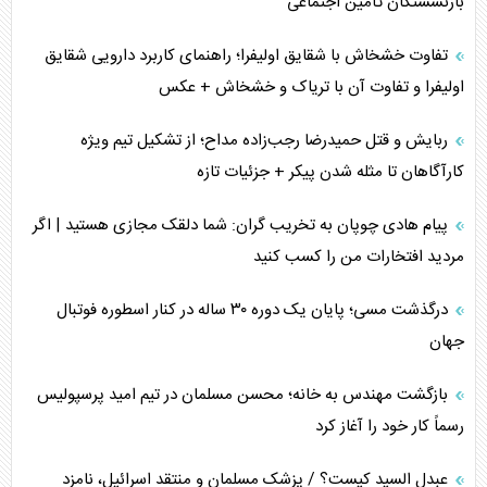
بازنشستگان تأمین اجتماعی
محدودیت صادرات نفت عربستان
تفاوت خشخاش با شقایق اولیفرا؛ راهنمای کاربرد دارویی شقایق
اولیفرا و تفاوت آن با تریاک و خشخاش + عکس
پشت‌پرده خشم ترامپ از رسانه‌های منتقد
ربایش و قتل حمیدرضا رجب‌زاده مداح؛ از تشکیل تیم ویژه
چگونه مقاومت صحنه جنگ را تغییر می‌دهد؟
کارآگاهان تا مثله شدن پیکر + جزئیات تازه
جنگ رمضان و معضل حضور نظامیان آمریکایی
پیام هادی چوپان به تخریب گران: شما دلقک مجازی هستید | اگر
مردید افتخارات من را کسب کنید
تحلیل جامع پدیده تراستی‌ها
درگذشت مسی؛ پایان یک دوره ۳۰ ساله در کنار اسطوره فوتبال
تأثیر جنگ ایران و آمریکا بر اقتصاد جهانی
جهان
تخریب پل‌ها در اوکراین و فروپاشی روایت دوگانه غرب
بازگشت مهندس به خانه؛ محسن مسلمان در تیم امید پرسپولیس
اربعین، کابوس مشترک تل‌آویو-واشنگتن
رسماً کار خود را آغاز کرد
عبدل السید کیست؟ / پزشک مسلمان و منتقد اسرائیل، نامزد