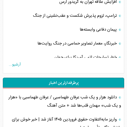
افزایش علاقه تهران به کریدور ارس
ترامپ، لزوم پذیرش شکست و عقب‌نشینی از جنگ
پیمان دفاعی‌ وابسته‌ها
خبرنگار، معمار تصاویر حماسی در جنگ روایت‌ها
خطر تسلیحات اتمی آمریکا برای جهان
آرشیو...
چگونه عربستان برابر ایران دچار خطای محاسباتی شد؟
پرطرفدارترین اخبار
جاده ابریشم فضایی/ نفوذ راهبردی و فرازمینی چین
دانلود هزار و یک شب عرفان طهماسبی / عرفان طهماسبی با «هزار
انصارالله و تثبیت معادله «محاصره برابر محاصره»
و یک شب» مهمان قلب‌ها شد + متن آهنگ
خبرنگار، خط مقدم جبهه روایت و پاسدار انسجام ملی
واریز مابه‌التفاوت حقوق فروردین ۱۴۰۵ آغاز شد | خبر خوش برای
مصالحه نافرجام سعودی – اماراتی