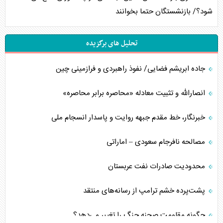
شود؟/ بازنشستگان حتما بخوانند
تحلیل های برگزیده
جاده ابریشم فضایی/ نفوذ راهبردی و فرازمینی چین
انصارالله و تثبیت معادله «محاصره برابر محاصره»
خبرنگار، خط مقدم جبهه روایت و پاسدار انسجام ملی
مصالحه نافرجام سعودی – اماراتی
محدودیت صادرات نفت عربستان
پشت‌پرده خشم ترامپ از رسانه‌های منتقد
چگونه مقاومت صحنه جنگ را تغییر می‌دهد؟