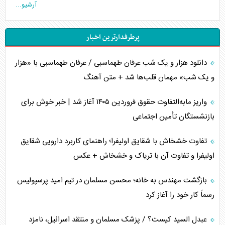
آرشیو...
جنگ رمضان و معضل حضور نظامیان آمریکایی
پرطرفدارترین اخبار
تحلیل جامع پدیده تراستی‌ها
دانلود هزار و یک شب عرفان طهماسبی / عرفان طهماسبی با «هزار
تأثیر جنگ ایران و آمریکا بر اقتصاد جهانی
و یک شب» مهمان قلب‌ها شد + متن آهنگ
تخریب پل‌ها در اوکراین و فروپاشی روایت دوگانه غرب
واریز مابه‌التفاوت حقوق فروردین ۱۴۰۵ آغاز شد | خبر خوش برای
اربعین، کابوس مشترک تل‌آویو-واشنگتن
بازنشستگان تأمین اجتماعی
برنامه هفتم توسعه در نقطه کور سیاستگذاری
تفاوت خشخاش با شقایق اولیفرا؛ راهنمای کاربرد دارویی شقایق
اولیفرا و تفاوت آن با تریاک و خشخاش + عکس
کنوانسیون دریای خزر در راستای منافع ملی است؟
بازگشت مهندس به خانه؛ محسن مسلمان در تیم امید پرسپولیس
اوکراین بازوی مخرب آمریکا در غرب آسیا
رسماً کار خود را آغاز کرد
اهمیت راهبردی اردن برای آمریکا
عبدل السید کیست؟ / پزشک مسلمان و منتقد اسرائیل، نامزد