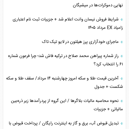
نهایی دموکرات‌ها در میشیگان
پیام، ظرفیت بالفعل‌نشده تجارت ایران
شرایط فروش نیسان وانت اعلام شد + جزییات ثبت نام اعتباری
همسویی عربستان با سنتکام علیه متحدان ایران
زامیاد EX مرداد ۱۴۰۵
ترامپ و توهم خلع سلاح حماس
ماجرای خودآزاری پرز هیلتون در لایو تیک تاک
چرا کویت به دنبال شریک امنیتی جدید است؟
راز شماره پیراهن محمد صلاح در ترکیه فاش شد؛ چرا فرعون شماره
۶۱ را انتخاب کرد؟
آخرین قیمت طلا و سکه امروز چهارشنبه ۱۴ مرداد/ سقف طلا و سکه
شکست + جدول
نحوه محاسبه مالیات بلاگر‌ها / این گروه از پردرآمد‌ها زیر ذره‌بین
مالیاتی + جزییات
تبدیل قبوض آب، برق و گاز به اینترنت رایگان / پرداخت قبوض با