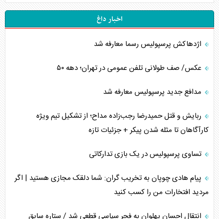
اخبار داغ
اژدهاکش پرسپولیس رسما معارفه شد
عکس/ صف طولانی تلفن عمومی در تهران؛ دهه ۵۰
مدافع جدید پرسپولیس معارفه شد
ربایش و قتل حمیدرضا رجب‌زاده مداح؛ از تشکیل تیم ویژه
کارآگاهان تا مثله شدن پیکر + جزئیات تازه
تساوی پرسپولیس در یک بازی تدارکاتی
پیام هادی چوپان به تخریب گران: شما دلقک مجازی هستید | اگر
مردید افتخارات من را کسب کنید
انتقال احسان پهلوان به فجر سپاسی قطعی شد / ستاره سابق